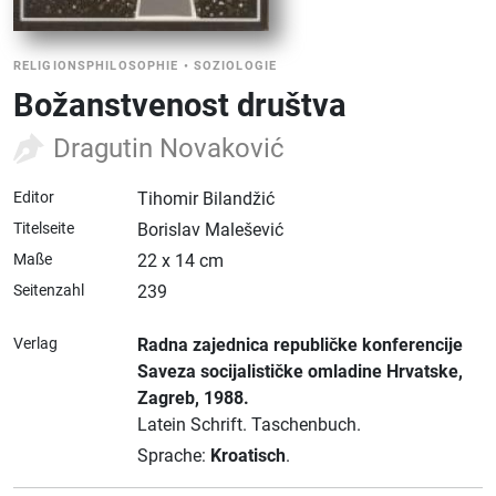
RELIGIONSPHILOSOPHIE
•
SOZIOLOGIE
Božanstvenost društva
Dragutin Novaković
Editor
Tihomir Bilandžić
Titelseite
Borislav Malešević
Maße
22 x 14 cm
Seitenzahl
239
Verlag
Radna zajednica republičke konferencije
Saveza socijalističke omladine Hrvatske
,
Zagreb
, 1988.
Latein Schrift.
Taschenbuch.
Sprache:
Kroatisch
.