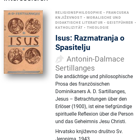
RELIGIONSPHILOSOPHIE
•
FRANCUSKA
KNJIŽEVNOST
•
MORALISCHE UND
DIDAKTISCHE LITERATUR
•
GEISTFÜHRER
•
KATHOLIZITÄT
•
THEOLOGIE
Isus: Razmatranja o
Spasitelju
Antonin-Dalmace
Sertillanges
Die andächtige und philosophische
Prosa des französischen
Dominikaners A. D. Sartillanges,
Jesus – Betrachtungen über den
Erlöser (1900), ist eine tiefgründige
spirituelle Reflexion über die Person
und das Geheimnis Jesu Christi.
Hrvatsko književno društvo Sv.
Jeronima
,
1943.