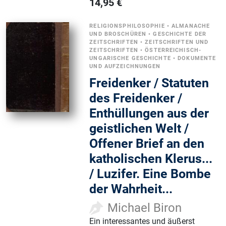
14,95
€
RELIGIONSPHILOSOPHIE
•
ALMANACHE
UND BROSCHÜREN
•
GESCHICHTE DER
ZEITSCHRIFTEN
•
ZEITSCHRIFTEN UND
ZEITSCHRIFTEN
•
ÖSTERREICHISCH-
UNGARISCHE GESCHICHTE
•
DOKUMENTE
UND AUFZEICHNUNGEN
Freidenker / Statuten
des Freidenker /
Enthüllungen aus der
geistlichen Welt /
Offener Brief an den
katholischen Klerus...
/ Luzifer. Eine Bombe
der Wahrheit...
Michael Biron
Ein interessantes und äußerst