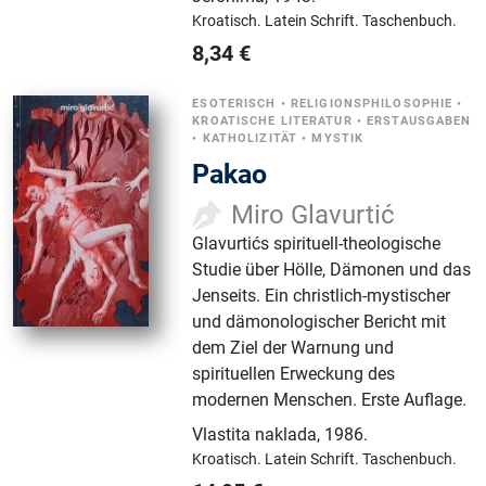
Kroatisch.
Latein Schrift.
Taschenbuch.
8,34
€
ESOTERISCH
•
RELIGIONSPHILOSOPHIE
•
KROATISCHE LITERATUR
•
ERSTAUSGABEN
•
KATHOLIZITÄT
•
MYSTIK
Pakao
Miro Glavurtić
Glavurtićs spirituell-theologische
Studie über Hölle, Dämonen und das
Jenseits. Ein christlich-mystischer
und dämonologischer Bericht mit
dem Ziel der Warnung und
spirituellen Erweckung des
modernen Menschen. Erste Auflage.
Vlastita naklada
,
1986.
Kroatisch.
Latein Schrift.
Taschenbuch.