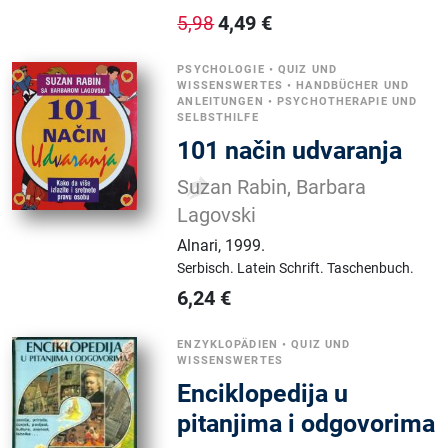
4,49
€
5,98
PSYCHOLOGIE
•
QUIZ UND
WISSENSWERTES
•
HANDBÜCHER UND
ANLEITUNGEN
•
PSYCHOTHERAPIE UND
SELBSTHILFE
101 način udvaranja
Suzan Rabin, Barbara
Lagovski
Alnari
,
1999.
Serbisch.
Latein Schrift.
Taschenbuch.
6,24
€
ENZYKLOPÄDIEN
•
QUIZ UND
WISSENSWERTES
Enciklopedija u
pitanjima i odgovorima