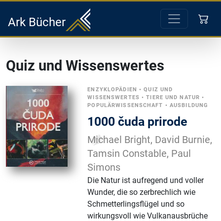
Ark Bücher
Quiz und Wissenswertes
ENZYKLOPÄDIEN
•
QUIZ UND
WISSENSWERTES
•
TIERE UND NATUR
•
POPULÄRWISSENSCHAFT
•
AUSBILDUNG
1000 čuda prirode
Michael Bright, David Burnie,
Tamsin Constable, Paul
Simons
Die Natur ist aufregend und voller
Wunder, die so zerbrechlich wie
Schmetterlingsflügel und so
wirkungsvoll wie Vulkanausbrüche