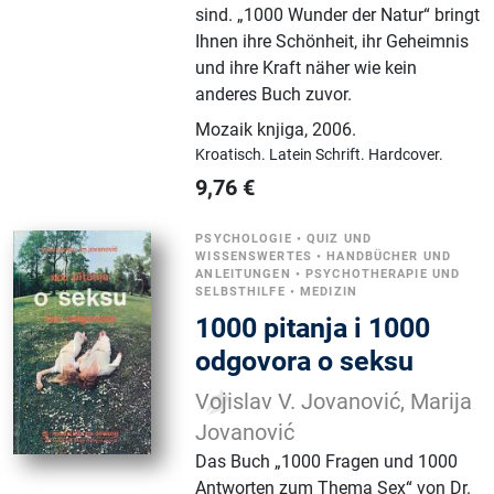
sind. „1000 Wunder der Natur“ bringt
Ihnen ihre Schönheit, ihr Geheimnis
und ihre Kraft näher wie kein
anderes Buch zuvor.
Mozaik knjiga
,
2006.
Kroatisch.
Latein Schrift.
Hardcover.
9,76
€
PSYCHOLOGIE
•
QUIZ UND
WISSENSWERTES
•
HANDBÜCHER UND
ANLEITUNGEN
•
PSYCHOTHERAPIE UND
SELBSTHILFE
•
MEDIZIN
1000 pitanja i 1000
odgovora o seksu
Vojislav V. Jovanović, Marija
Jovanović
Das Buch „1000 Fragen und 1000
Antworten zum Thema Sex“ von Dr.