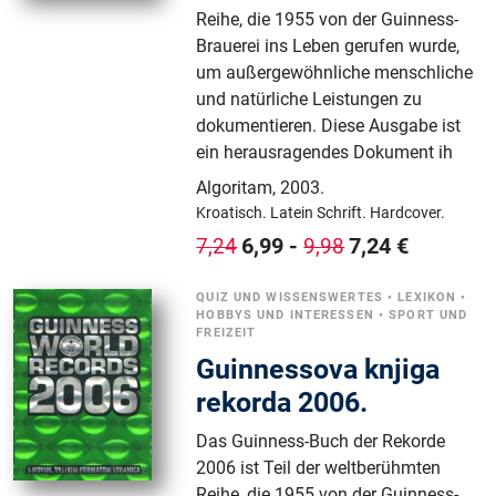
Reihe, die 1955 von der Guinness-
Brauerei ins Leben gerufen wurde,
um außergewöhnliche menschliche
und natürliche Leistungen zu
dokumentieren. Diese Ausgabe ist
ein herausragendes Dokument ih
Algoritam
,
2003.
Kroatisch.
Latein Schrift.
Hardcover.
6,99
-
7,24
€
7,24
9,98
QUIZ UND WISSENSWERTES
•
LEXIKON
•
HOBBYS UND INTERESSEN
•
SPORT UND
FREIZEIT
Guinnessova knjiga
rekorda 2006.
Das Guinness-Buch der Rekorde
2006 ist Teil der weltberühmten
Reihe, die 1955 von der Guinness-