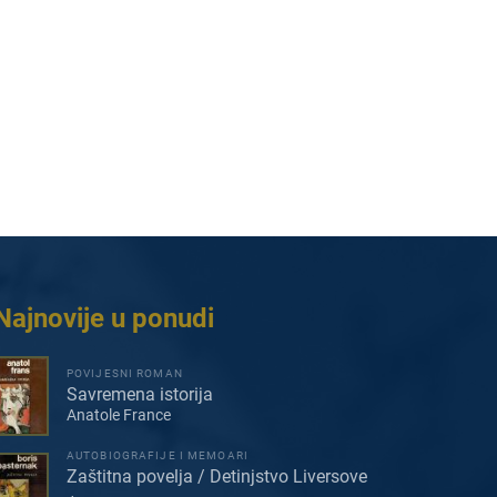
Najnovije u ponudi
POVIJESNI ROMAN
Savremena istorija
Anatole France
AUTOBIOGRAFIJE I MEMOARI
Zaštitna povelja / Detinjstvo Liversove