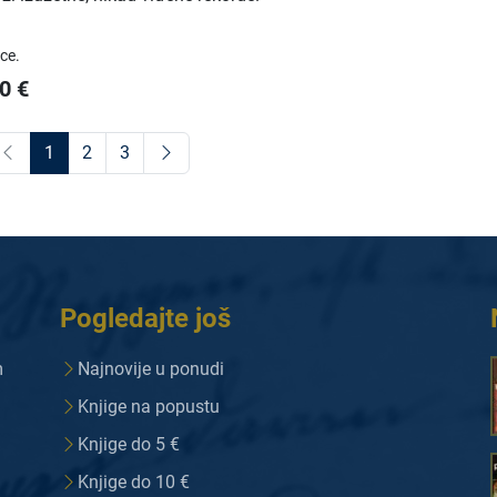
ice.
00
€
1
2
3
Pogledajte još
m
Najnovije u ponudi
Knjige na popustu
Knjige do 5 €
Knjige do 10 €