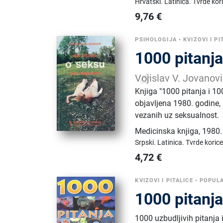
Hrvatski.
Latinica.
Tvrde kor
9,76
€
PSIHOLOGIJA
•
KVIZOVI I PI
1000 pitanj
Vojislav V. Jovanov
Knjiga "1000 pitanja i 10
objavljena 1980. godine,
vezanih uz seksualnost.
Medicinska knjiga
,
1980.
Srpski.
Latinica.
Tvrde korice
4,72
€
KVIZOVI I PITALICE
•
POPUL
1000 pitanja
1000 uzbudljivih pitanja iz