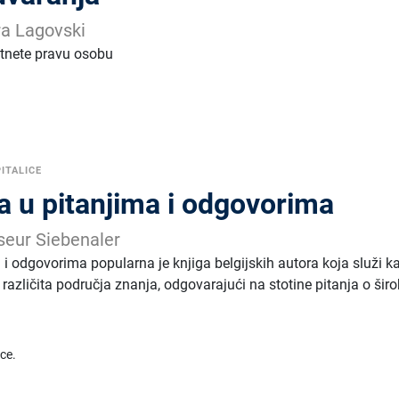
ra Lagovski
retnete pravu osobu
PITALICE
a u pitanjima i odgovorima
sseur Siebenaler
 i odgovorima popularna je knjiga belgijskih autora koja služi k
različita područja znanja, odgovarajući na stotine pitanja o ši
ice.