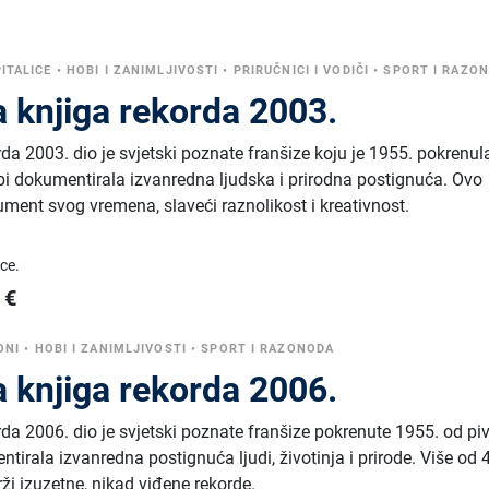
PITALICE
•
HOBI I ZANIMLJIVOSTI
•
PRIRUČNICI I VODIČI
•
SPORT I RAZO
 knjiga rekorda 2003.
da 2003. dio je svjetski poznate franšize koju je 1955. pokrenul
i dokumentirala izvanredna ljudska i prirodna postignuća. Ovo
ument svog vremena, slaveći raznolikost i kreativnost.
ice.
€
ONI
•
HOBI I ZANIMLJIVOSTI
•
SPORT I RAZONODA
 knjiga rekorda 2006.
da 2006. dio je svjetski poznate franšize pokrenute 1955. od pi
irala izvanredna postignuća ljudi, životinja i prirode. Više od
ži izuzetne, nikad viđene rekorde.