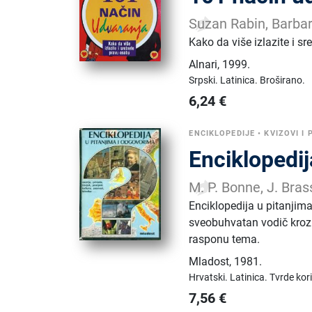
Suzan Rabin, Barba
Kako da više izlazite i s
Alnari
,
1999.
Srpski.
Latinica.
Broširano.
6,24
€
ENCIKLOPEDIJE
•
KVIZOVI I 
Enciklopedij
M. P. Bonne, J. Bra
Enciklopedija u pitanjima
sveobuhvatan vodič kroz 
rasponu tema.
Mladost
,
1981.
Hrvatski.
Latinica.
Tvrde kor
7,56
€