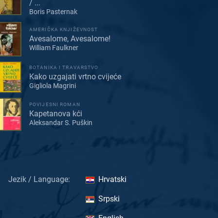
/ ...
Boris Pasternak
AMERIČKA KNJIŽEVNOST
Avesalome, Avesalome!
William Faulkner
BOTANIKA I TRAVARSTVO
Kako uzgajati vrtno cvijeće
Gigliola Magrini
POVIJESNI ROMAN
Kapetanova kći
Aleksandar S. Puškin
Jezik / Language:
Hrvatski
Srpski