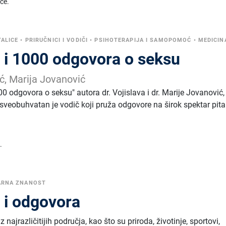
ice.
TALICE
•
PRIRUČNICI I VODIČI
•
PSIHOTERAPIJA I SAMOPOMOĆ
•
MEDICIN
a i 1000 odgovora o seksu
ić, Marija Jovanović
00 odgovora o seksu" autora dr. Vojislava i dr. Marije Jovanović,
 sveobuhvatan je vodič koji pruža odgovore na širok spektar pit
.
ARNA ZNANOST
 i odgovora
 najrazličitijih područja, kao što su priroda, životinje, sportovi,