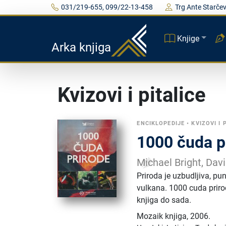
031/219-655, 099/22-13-458
Trg Ante Starčev
Knjige
Arka knjiga
Kvizovi i pitalice
ENCIKLOPEDIJE
•
KVIZOVI I 
1000 čuda p
Michael Bright, Dav
Priroda je uzbudljiva, pun
vulkana. 1000 cuda prirod
knjiga do sada.
Mozaik knjiga
,
2006.