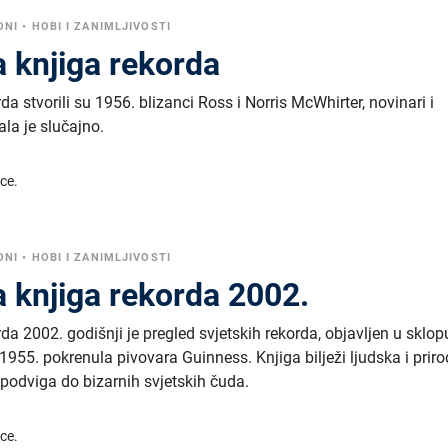
ONI
•
HOBI I ZANIMLJIVOSTI
 knjiga rekorda
a stvorili su 1956. blizanci Ross i Norris McWhirter, novinari i
ala je slučajno.
ice.
ONI
•
HOBI I ZANIMLJIVOSTI
 knjiga rekorda 2002.
a 2002. godišnji je pregled svjetskih rekorda, objavljen u sklop
 1955. pokrenula pivovara Guinness. Knjiga bilježi ljudska i prir
 podviga do bizarnih svjetskih čuda.
ice.