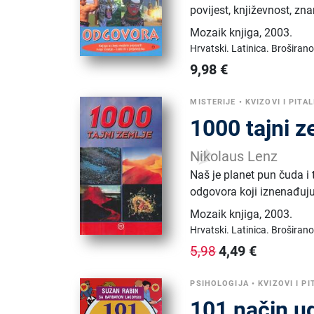
povijest, književnost, zna
Mozaik knjiga
,
2003.
Hrvatski.
Latinica.
Broširano
9,98
€
MISTERIJE
•
KVIZOVI I PITAL
1000 tajni z
Nikolaus Lenz
Naš je planet pun čuda i 
odgovora koji iznenađuju
Mozaik knjiga
,
2003.
Hrvatski.
Latinica.
Broširano
4,49
€
5,98
PSIHOLOGIJA
•
KVIZOVI I PI
101 način u