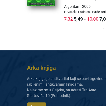
Algoritam
,
2005.
Hrvatski.
Latinica.
Tvrde kor
5,49
-
7,
7,32
10,00
Arka knjiga
Arka knjiga je antikvarijat koji se bavi trgovino
rabljenim i antikvarnim knjigama.
Nalazimo se u Osijeku, na adresi Trg Ante
Starčevića 10 (Pothodnik).