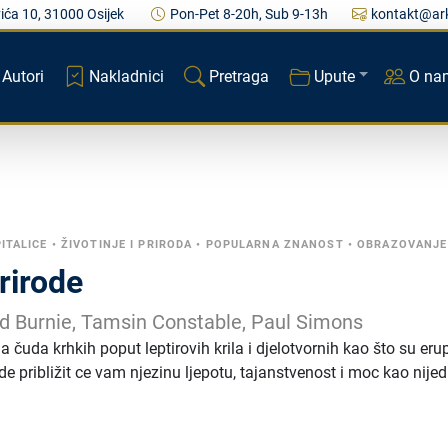
ića 10, 31000 Osijek
Pon-Pet 8-20h, Sub 9-13h
kontakt@ark
Autori
Nakladnici
Pretraga
Upute
O na
PITALICE
•
ŽIVOTINJE I PRIRODA
•
POPULARNA ZNANOST
•
OBRAZOVANJE
rirode
id Burnie, Tamsin Constable, Paul Simons
a čuda krhkih poput leptirovih krila i djelotvornih kao što su eru
e približit ce vam njezinu ljepotu, tajanstvenost i moc kao nije