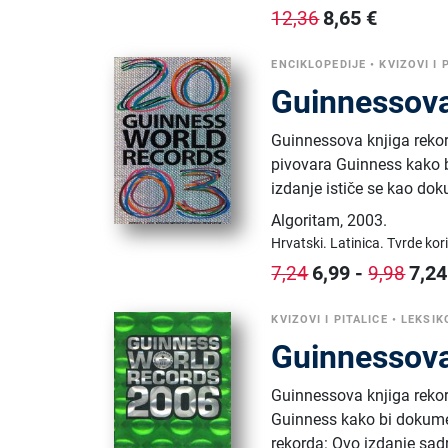
8,65
€
12,36
ENCIKLOPEDIJE
•
KVIZOVI I 
Guinnessova
Guinnessova knjiga rekor
pivovara Guinness kako b
izdanje ističe se kao dok
Algoritam
,
2003.
Hrvatski.
Latinica.
Tvrde kor
6,99
-
7,24
7,24
9,98
KVIZOVI I PITALICE
•
LEKSIK
Guinnessova
Guinnessova knjiga rekor
Guinness kako bi dokument
rekorda: Ovo izdanje sadr