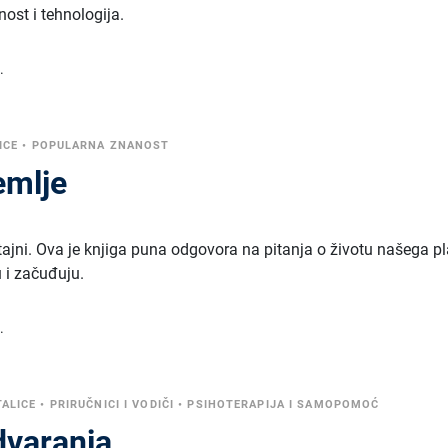
nost i tehnologija.
.
ICE
•
POPULARNA ZNANOST
emlje
tajni. Ova je knjiga puna odgovora na pitanja o životu našega pl
 i začuđuju.
.
TALICE
•
PRIRUČNICI I VODIČI
•
PSIHOTERAPIJA I SAMOPOMOĆ
dvaranja