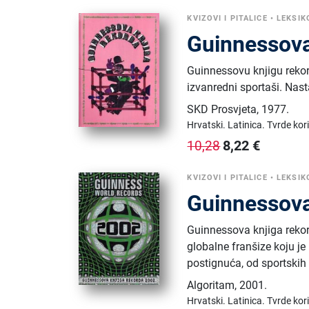
KVIZOVI I PITALICE
•
LEKSIK
Guinnessova
Guinnessovu knjigu rekord
izvanredni sportaši. Nast
SKD Prosvjeta
,
1977.
Hrvatski.
Latinica.
Tvrde kor
8,22
€
10,28
KVIZOVI I PITALICE
•
LEKSIK
Guinnessova
Guinnessova knjiga rekord
globalne franšize koju je
postignuća, od sportskih
Algoritam
,
2001.
Hrvatski.
Latinica.
Tvrde kor