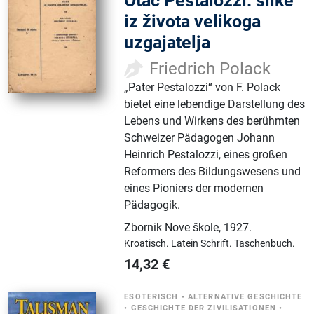
Otac Pestalozzi: slike
iz života velikoga
uzgajatelja
Friedrich Polack
„Pater Pestalozzi“ von F. Polack
bietet eine lebendige Darstellung des
Lebens und Wirkens des berühmten
Schweizer Pädagogen Johann
Heinrich Pestalozzi, eines großen
Reformers des Bildungswesens und
eines Pioniers der modernen
Pädagogik.
Zbornik Nove škole
,
1927.
Kroatisch.
Latein Schrift.
Taschenbuch.
14,32
€
ESOTERISCH
•
ALTERNATIVE GESCHICHTE
•
GESCHICHTE DER ZIVILISATIONEN
•