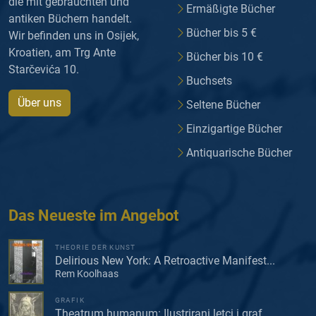
die mit gebrauchten und
Ermäßigte Bücher
antiken Büchern handelt.
Bücher bis 5 €
Wir befinden uns in Osijek,
Kroatien, am Trg Ante
Bücher bis 10 €
Starčevića 10.
Buchsets
Über uns
Seltene Bücher
Einzigartige Bücher
Antiquarische Bücher
Das Neueste im Angebot
THEORIE DER KUNST
Delirious New York: A Retroactive Manifest...
Rem Koolhaas
GRAFIK
Theatrum humanum: Ilustrirani letci i graf...