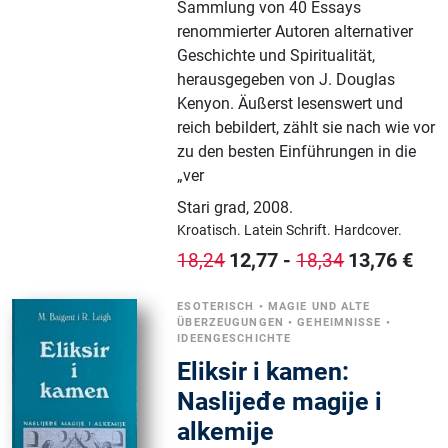
Sammlung von 40 Essays
renommierter Autoren alternativer
Geschichte und Spiritualität,
herausgegeben von J. Douglas
Kenyon. Äußerst lesenswert und
reich bebildert, zählt sie nach wie vor
zu den besten Einführungen in die
„ver
Stari grad
,
2008.
Kroatisch.
Latein Schrift.
Hardcover.
12,77
-
13,76
€
18,24
18,34
ESOTERISCH
•
MAGIE UND ALTE
ÜBERZEUGUNGEN
•
GEHEIMNISSE
•
IDEENGESCHICHTE
Eliksir i kamen:
Naslijeđe magije i
alkemije