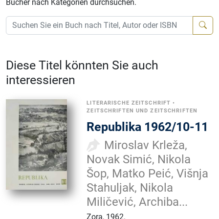
Bücher nach Kategorien durchsuchen.
Diese Titel könnten Sie auch
interessieren
LITERARISCHE ZEITSCHRIFT
•
ZEITSCHRIFTEN UND ZEITSCHRIFTEN
Republika 1962/10-11
Miroslav Krleža,
Novak Simić, Nikola
Šop, Matko Peić, Višnja
Stahuljak, Nikola
Miličević, Archiba...
Zora
,
1962.