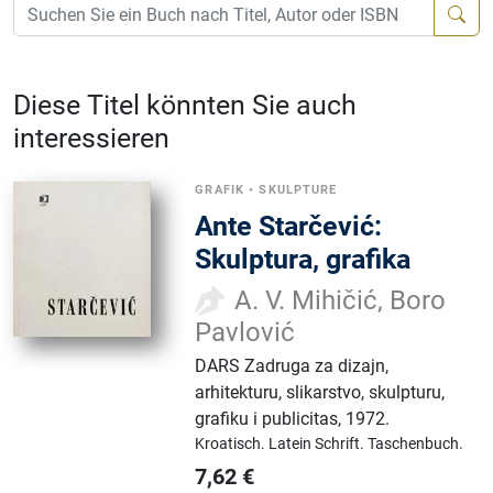
Diese Titel könnten Sie auch
interessieren
GRAFIK
•
SKULPTURE
Ante Starčević:
Skulptura, grafika
A. V. Mihičić, Boro
Pavlović
DARS Zadruga za dizajn,
arhitekturu, slikarstvo, skulpturu,
grafiku i publicitas
,
1972.
Kroatisch.
Latein Schrift.
Taschenbuch.
7,62
€