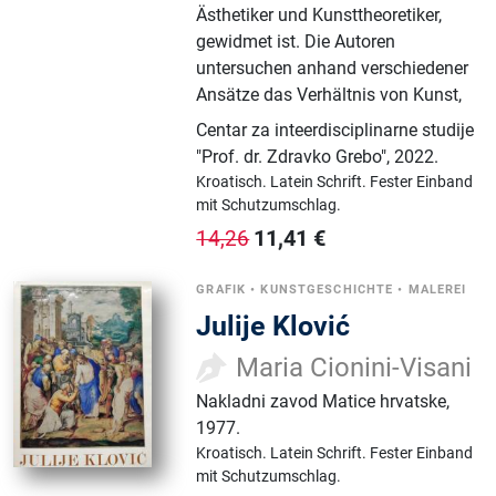
Ästhetiker und Kunsttheoretiker,
gewidmet ist. Die Autoren
untersuchen anhand verschiedener
Ansätze das Verhältnis von Kunst,
Centar za inteerdisciplinarne studije
"Prof. dr. Zdravko Grebo"
,
2022.
Kroatisch.
Latein Schrift.
Fester Einband
mit Schutzumschlag.
11,41
€
14,26
GRAFIK
•
KUNSTGESCHICHTE
•
MALEREI
Julije Klović
Maria Cionini-Visani
Nakladni zavod Matice hrvatske
,
1977.
Kroatisch.
Latein Schrift.
Fester Einband
mit Schutzumschlag.