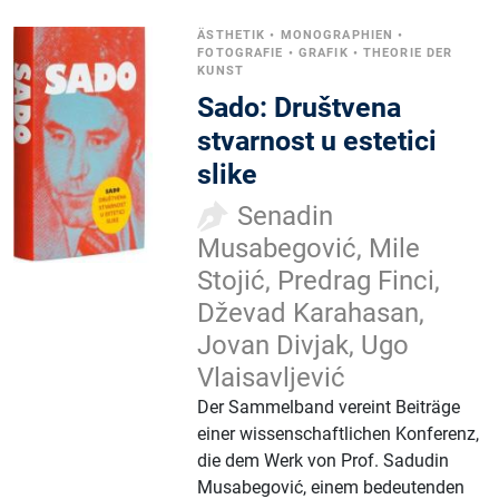
ÄSTHETIK
•
MONOGRAPHIEN
•
FOTOGRAFIE
•
GRAFIK
•
THEORIE DER
KUNST
Sado: Društvena
stvarnost u estetici
slike
Senadin
Musabegović, Mile
Stojić, Predrag Finci,
Dževad Karahasan,
Jovan Divjak, Ugo
Vlaisavljević
Der Sammelband vereint Beiträge
einer wissenschaftlichen Konferenz,
die dem Werk von Prof. Sadudin
Musabegović, einem bedeutenden