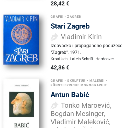
28,42
€
GRAFIK
•
ZAGREB
Stari Zagreb
Vladimir Kirin
Izdavačko i propagandno poduzeće
"Zagreb"
,
1971.
Kroatisch.
Latein Schrift.
Hardcover.
42,36
€
GRAFIK
•
SKULPTUR
•
MALEREI
•
KÜNSTLERISCHE MONOGRAPHIE
Antun Babić
Tonko Maroević,
Bogdan Mesinger,
Vladimir Maleković,