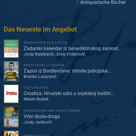
Antiquarische Bücher
Das Neueste im Angebot
GESCHICHTE DER KIRCHE
Zadarski kalendar iz benediktinskog samost...
Josip Balabanić, Josip Kolanović
KROATISCHE LITERATUR
Zapisi iz Đorđevićeve: istinite policijske...
Branko Lazarević
KULTUROLOGIE
Croatica: Hrvatski udio u svjetskoj baštin...
Neven Budak
HANDBÜCHER UND ANLEITUNGEN
Vrtić-škola-droga
Josip Janković
SPIRITUALITÄT