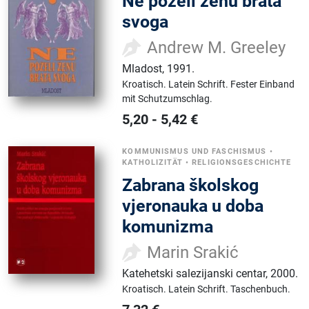
Ne poželi ženu brata
svoga
Andrew M. Greeley
Mladost
,
1991.
Kroatisch.
Latein Schrift.
Fester Einband
mit Schutzumschlag.
5,20
-
5,42
€
KOMMUNISMUS UND FASCHISMUS
•
KATHOLIZITÄT
•
RELIGIONSGESCHICHTE
Zabrana školskog
vjeronauka u doba
komunizma
Marin Srakić
Katehetski salezijanski centar
,
2000.
Kroatisch.
Latein Schrift.
Taschenbuch.