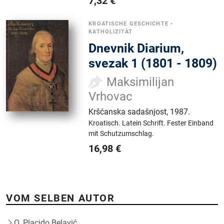
7,32
€
KROATISCHE GESCHICHTE
•
KATHOLIZITÄT
Dnevnik Diarium,
svezak 1 (1801 - 1809)
Maksimilijan
Vrhovac
Kršćanska sadašnjost
,
1987.
Kroatisch.
Latein Schrift.
Fester Einband
mit Schutzumschlag.
16,98
€
VOM SELBEN AUTOR
O. Placido Belavić