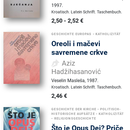
1997.
Kroatisch.
Latein Schrift.
Taschenbuch.
2,50
-
2,52
€
GESCHICHTE EUROPAS
•
KATHOLIZITÄT
Oreoli i mačevi
savremene crkve
Aziz
Hadžihasanović
Veselin Masleša
,
1987.
Kroatisch.
Latein Schrift.
Taschenbuch.
2,46
€
GESCHICHTE DER KIRCHE
•
POLITISCH-
HISTORISCHE AUFSÄTZE
•
KATHOLIZITÄT
•
RELIGIONSGESCHICHTE
Što je Opus Dei? Priče