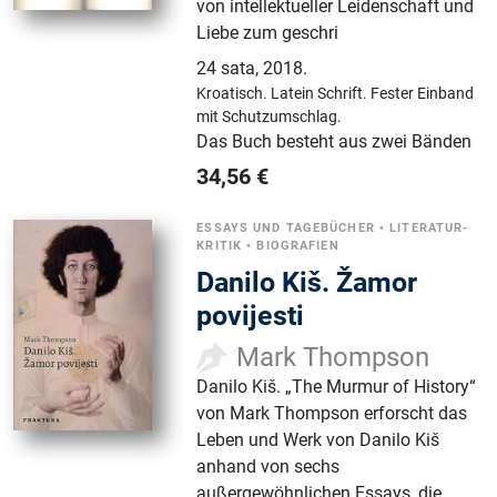
von intellektueller Leidenschaft und
Liebe zum geschri
24 sata
,
2018.
Kroatisch.
Latein Schrift.
Fester Einband
mit Schutzumschlag.
Das Buch besteht aus zwei Bänden
34,56
€
ESSAYS UND TAGEBÜCHER
•
LITERATUR-
KRITIK
•
BIOGRAFIEN
Danilo Kiš. Žamor
povijesti
Mark Thompson
Danilo Kiš. „The Murmur of History“
von Mark Thompson erforscht das
Leben und Werk von Danilo Kiš
anhand von sechs
außergewöhnlichen Essays, die