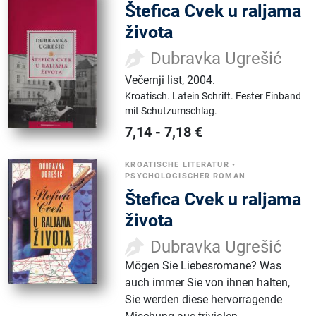
Štefica Cvek u raljama
života
Dubravka Ugrešić
Večernji list
,
2004.
Kroatisch.
Latein Schrift.
Fester Einband
mit Schutzumschlag.
7,14
-
7,18
€
KROATISCHE LITERATUR
•
PSYCHOLOGISCHER ROMAN
Štefica Cvek u raljama
života
Dubravka Ugrešić
Mögen Sie Liebesromane? Was
auch immer Sie von ihnen halten,
Sie werden diese hervorragende