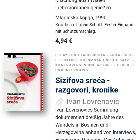
Mischung aus trivialen
Liebesromanen genießen.
Mladinska knjiga
,
1990.
Kroatisch.
Latein Schrift.
Fester Einband
mit Schutzumschlag.
4,94
€
ESSAYS UND TAGEBÜCHER
•
KROATISCHE
LITERATUR
•
KOLUMNEN UND AUFSÄTZE
•
KONTROVERSEN UND ARTIKEL
•
BERICHTE
UND INTERVIEWS
Sizifova sreća -
razgovori, kronike
Ivan Lovrenović
Ivan Lovrenovićs Sammlung
dokumentiert dreißig Jahre des
Wandels in Bosnien und
Herzegowina anhand von Interviews,
Essays und Dialogen. Der Autor, ein