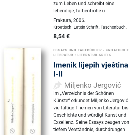
zum Leben und schreibt eine
lebendige, farbenfrohe u
Fraktura
,
2006.
Kroatisch.
Latein Schrift.
Taschenbuch.
8,54
€
ESSAYS UND TAGEBÜCHER
•
KROATISCHE
LITERATUR
•
LITERATUR-KRITIK
Imenik lijepih vještina
I-II
Miljenko Jergović
Im „Verzeichnis der Schönen
Künste“ erkundet Miljenko Jergović
vielfältige Themen von Literatur bis
Geschichte und würdigt Kunst und
Exzellenz. Seine Essays zeugen von
tiefem Verständnis, durchdrungen