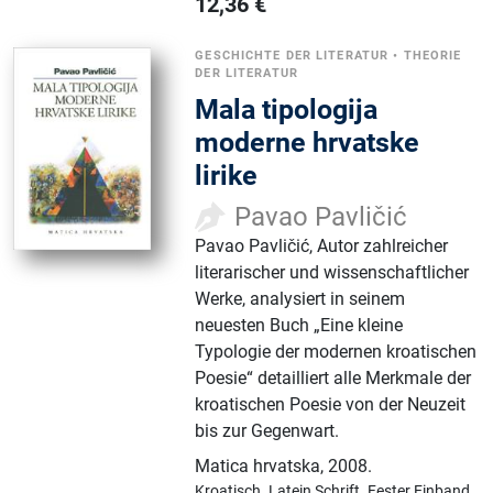
12,36
€
GESCHICHTE DER LITERATUR
•
THEORIE
DER LITERATUR
Mala tipologija
moderne hrvatske
lirike
Pavao Pavličić
Pavao Pavličić, Autor zahlreicher
literarischer und wissenschaftlicher
Werke, analysiert in seinem
neuesten Buch „Eine kleine
Typologie der modernen kroatischen
Poesie“ detailliert alle Merkmale der
kroatischen Poesie von der Neuzeit
bis zur Gegenwart.
Matica hrvatska
,
2008.
Kroatisch.
Latein Schrift.
Fester Einband