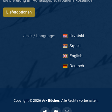
die Lieferung im Hoheitsgebiet Kroatiens kostenlos.
Lieferoptionen
Jezik / Language:
Hrvatski
Srpski
English
Deutsch
Copyright ©
2026
Ark Bücher
.
Alle Rechte vorbehalten
.