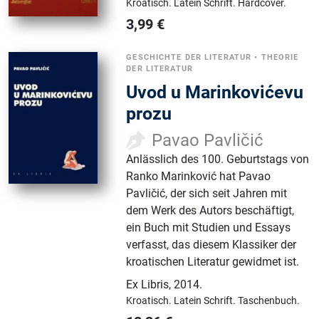
Kroatisch.
Latein Schrift.
Hardcover.
3,99
€
GESCHICHTE DER LITERATUR
•
THEORIE
DER LITERATUR
Uvod u Marinkovićevu
prozu
Pavao Pavličić
Anlässlich des 100. Geburtstags von
Ranko Marinković hat Pavao
Pavličić, der sich seit Jahren mit
dem Werk des Autors beschäftigt,
ein Buch mit Studien und Essays
verfasst, das diesem Klassiker der
kroatischen Literatur gewidmet ist.
Ex Libris
,
2014.
Kroatisch.
Latein Schrift.
Taschenbuch.