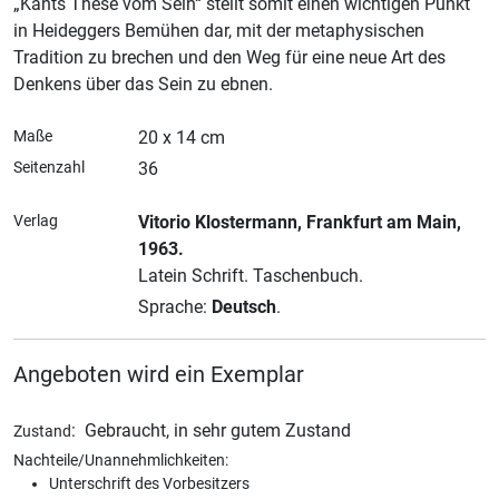
„Kants These vom Sein“ stellt somit einen wichtigen Punkt
in Heideggers Bemühen dar, mit der metaphysischen
Tradition zu brechen und den Weg für eine neue Art des
Denkens über das Sein zu ebnen.
Maße
20 x 14 cm
Seitenzahl
36
Verlag
Vitorio Klostermann
, Frankfurt am Main
,
1963.
Latein Schrift.
Taschenbuch.
Sprache:
Deutsch
.
Angeboten wird ein Exemplar
:
Gebraucht, in sehr gutem Zustand
Zustand
Nachteile/Unannehmlichkeiten:
Unterschrift des Vorbesitzers