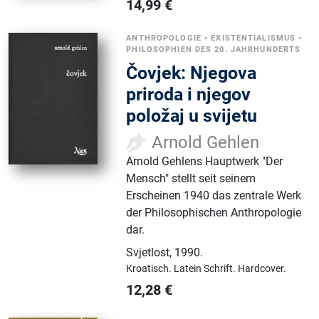
14,99
€
ANTHROPOLOGIE
•
EXISTENTIALISMUS
•
PHILOSOPHIEN DES 20. JAHRHUNDERTS
Čovjek: Njegova
priroda i njegov
položaj u svijetu
Arnold Gehlen
Arnold Gehlens Hauptwerk "Der
Mensch" stellt seit seinem
Erscheinen 1940 das zentrale Werk
der Philosophischen Anthropologie
dar.
Svjetlost
,
1990.
Kroatisch.
Latein Schrift.
Hardcover.
12,28
€