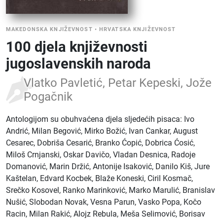
MAKEDONSKA KNJIŽEVNOST
•
HRVATSKA KNJIŽEVNOST
100 djela književnosti
jugoslavenskih naroda
Vlatko Pavletić, Petar Kepeski, Jože
Pogačnik
Antologijom su obuhvaćena djela sljedećih pisaca: Ivo
Andrić, Milan Begović, Mirko Božić, Ivan Cankar, August
Cesarec, Dobriša Cesarić, Branko Ćopić, Dobrica Ćosić,
Miloš Crnjanski, Oskar Davičo, Vladan Desnica, Radoje
Domanović, Marin Držić, Antonije Isaković, Danilo Kiš, Jure
Kaštelan, Edvard Kocbek, Blaže Koneski, Ciril Kosmač,
Srečko Kosovel, Ranko Marinković, Marko Marulić, Branislav
Nušić, Slobodan Novak, Vesna Parun, Vasko Popa, Kočo
Racin, Milan Rakić, Alojz Rebula, Meša Selimović, Borisav