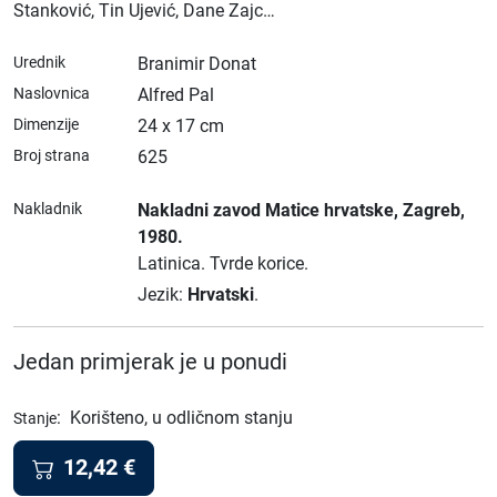
Stanković, Tin Ujević, Dane Zajc…
Urednik
Branimir Donat
Naslovnica
Alfred Pal
Dimenzije
24 x 17 cm
Broj strana
625
Nakladnik
Nakladni zavod Matice hrvatske
, Zagreb
,
1980.
Latinica.
Tvrde korice.
Jezik:
Hrvatski
.
Jedan primjerak je u ponudi
:
Korišteno, u odličnom stanju
Stanje
12,42
€