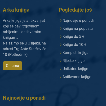
Arka knjiga
Pogledajte još
Arka knjiga je antikvarijat
Najnovije u ponudi
koji se bavi trgovinom
Knjige na popustu
rabljenim i antikvarnim
Knjige do 5 €
knjigama.
Nalazimo se u Osijeku, na
Knjige do 10 €
adresi Trg Ante Starčevića
Kompleti knjiga
10 (Pothodnik).
Rijetke knjige
O nama
Unikatne knjige
Antikvarne knjige
Najnovije u ponudi