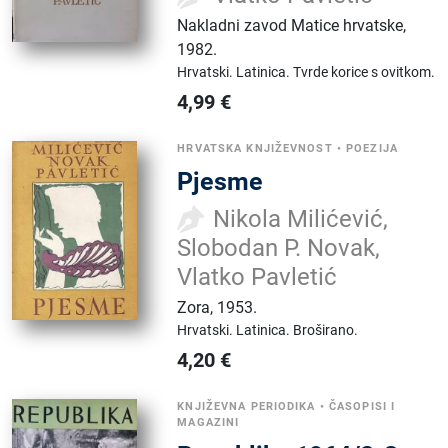
Nakladni zavod Matice hrvatske
,
1982.
Hrvatski.
Latinica.
Tvrde korice s ovitkom.
4,99
€
HRVATSKA KNJIŽEVNOST
•
POEZIJA
Pjesme
Nikola Milićević,
Slobodan P. Novak,
Vlatko Pavletić
Zora
,
1953.
Hrvatski.
Latinica.
Broširano.
4,20
€
KNJIŽEVNA PERIODIKA
•
ČASOPISI I
MAGAZINI