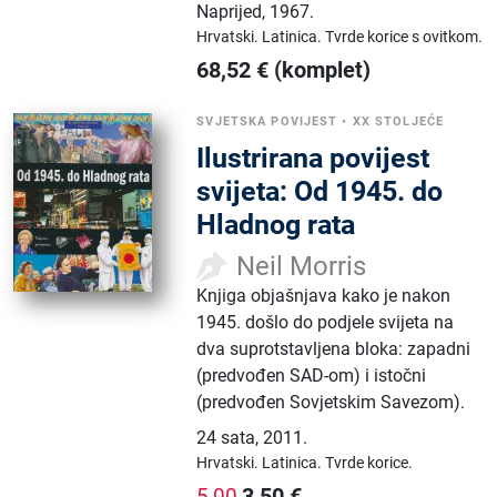
Naprijed
,
1967.
Hrvatski.
Latinica.
Tvrde korice s ovitkom.
68,52
€
(komplet)
SVJETSKA POVIJEST
•
XX STOLJEĆE
Ilustrirana povijest
svijeta: Od 1945. do
Hladnog rata
Neil Morris
Knjiga objašnjava kako je nakon
1945. došlo do podjele svijeta na
dva suprotstavljena bloka: zapadni
(predvođen SAD-om) i istočni
(predvođen Sovjetskim Savezom).
24 sata
,
2011.
Hrvatski.
Latinica.
Tvrde korice.
3,50
€
5,00