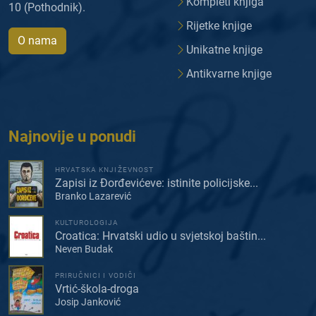
Kompleti knjiga
10 (Pothodnik).
Rijetke knjige
O nama
Unikatne knjige
Antikvarne knjige
Najnovije u ponudi
HRVATSKA KNJIŽEVNOST
Zapisi iz Đorđevićeve: istinite policijske...
Branko Lazarević
KULTUROLOGIJA
Croatica: Hrvatski udio u svjetskoj baštin...
Neven Budak
PRIRUČNICI I VODIČI
Vrtić-škola-droga
Josip Janković