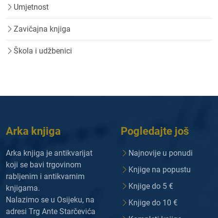
Umjetnost
Zavičajna knjiga
Škola i udžbenici
Arka knjiga
Pogledajte još
Arka knjiga je antikvarijat
Najnovije u ponudi
koji se bavi trgovinom
Knjige na popustu
rabljenim i antikvarnim
Knjige do 5 €
knjigama.
Nalazimo se u Osijeku, na
Knjige do 10 €
adresi Trg Ante Starčevića