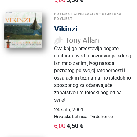
POVIJEST CIVILIZACIJA
•
SVJETSKA
POVIJEST
Vikinzi
Tony Allan
Ova knjiga predstavlja bogato
ilustriran uvod u poznavanje jednog
iznimno zanimljivog naroda,
poznatog po svojoj ratobornosti i
osvajačkim težnjama, no istodobno
sposobnog za očaravajuće
zanatstvo i mitološki pogled na
svijet.
24 sata
,
2001.
Hrvatski.
Latinica.
Tvrde korice.
4,50
€
6,00