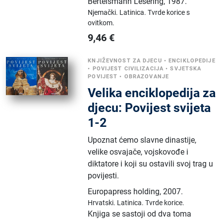
Bertelsmann Lesering
,
1987.
Njemački.
Latinica.
Tvrde korice s
ovitkom.
9,46
€
KNJIŽEVNOST ZA DJECU
•
ENCIKLOPEDIJE
•
POVIJEST CIVILIZACIJA
•
SVJETSKA
POVIJEST
•
OBRAZOVANJE
Velika enciklopedija za
djecu: Povijest svijeta
1-2
Upoznat ćemo slavne dinastije,
velike osvajače, vojskovođe i
diktatore i koji su ostavili svoj trag u
povijesti.
Europapress holding
,
2007.
Hrvatski.
Latinica.
Tvrde korice.
Knjiga se sastoji od dva toma