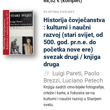
68,52
€
(komplet)
SVJETSKA POVIJEST
Historija čovječanstva
: kulturni i naučni
razvoj (stari svijet, od
500. god. pr.n.e. do
početka nove ere)
svezak drugi / knjiga
druga
Luigi Pareti, Paolo
Brezzi, Luciano Petech
Knjiga sadrži crno-bijele fotografije,
crteže i karte, a fokusira se na
kulturni i naučni razvoj u Starijem
svetu.