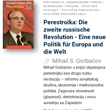
DIPLOMACIJA I MEĐUNARODNI ODNOSI
•
KOMUNIZAM I FAŠIZAM
•
SVJETSKA
POVIJEST
•
POLITIČKA PUBLICISTIKA
•
POLITIČKO-POVIJESNI ESEJI
Perestroika: Die
zweite russische
Revolution - Eine neue
Politik für Europa und
die Welt
Mihail S. Gorbačov
Mihail Gorbačov u knjizi objašnjava
perestrojku kao drugu rusku
revoluciju – reformu sovjetskog
društva, ekonomije i međunarodne
politike. Zagovara otvorenost
(glasnost), demokraciju i novu
suradnju sa Zapadom.