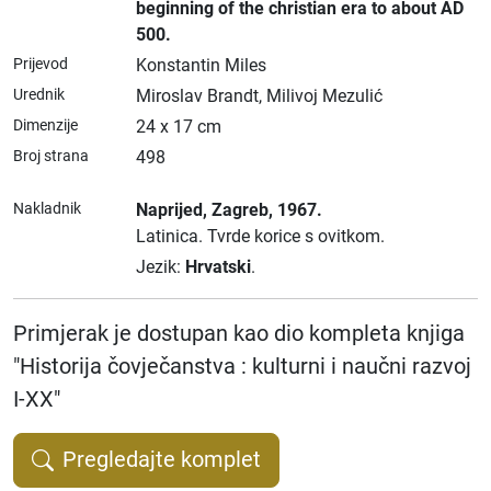
beginning of the christian era to about AD
500.
Prijevod
Konstantin Miles
Urednik
Miroslav Brandt, Milivoj Mezulić
Dimenzije
24 x 17 cm
Broj strana
498
Nakladnik
Naprijed
, Zagreb
, 1967.
Latinica.
Tvrde korice s ovitkom.
Jezik:
Hrvatski
.
Primjerak je dostupan kao dio kompleta knjiga
"Historija čovječanstva : kulturni i naučni razvoj
I-XX"
Pregledajte komplet