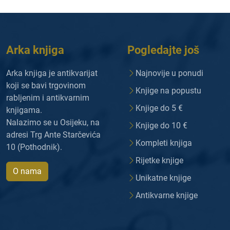
Arka knjiga
Pogledajte još
Arka knjiga je antikvarijat
Najnovije u ponudi
koji se bavi trgovinom
Knjige na popustu
rabljenim i antikvarnim
Knjige do 5 €
knjigama.
Nalazimo se u Osijeku, na
Knjige do 10 €
adresi Trg Ante Starčevića
Kompleti knjiga
10 (Pothodnik).
Rijetke knjige
O nama
Unikatne knjige
Antikvarne knjige