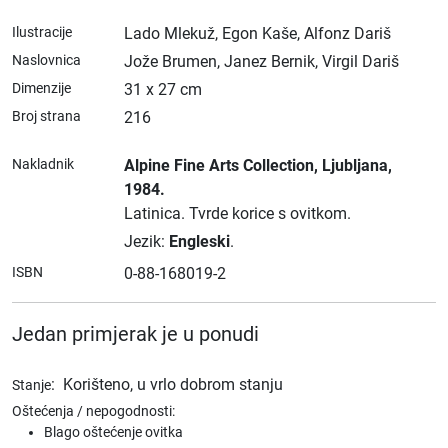
Ilustracije
Lado Mlekuž, Egon Kaše, Alfonz Dariš
Naslovnica
Jože Brumen, Janez Bernik, Virgil Dariš
Dimenzije
31 x 27 cm
Broj strana
216
Nakladnik
Alpine Fine Arts Collection
, Ljubljana
,
1984.
Latinica.
Tvrde korice s ovitkom.
Jezik:
Engleski
.
ISBN
0-88-168019-2
Jedan primjerak je u ponudi
:
Korišteno, u vrlo dobrom stanju
Stanje
Oštećenja / nepogodnosti:
Blago oštećenje ovitka