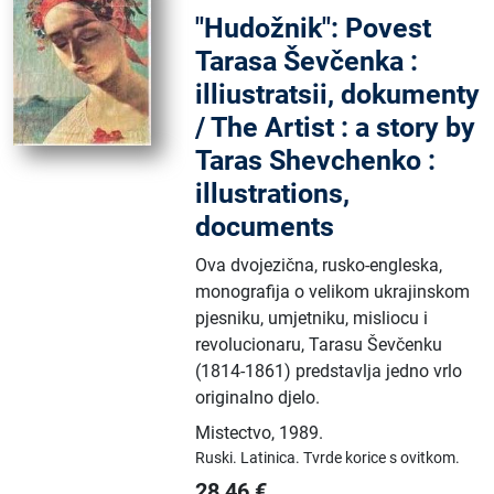
"Hudožnik": Povest
Tarasa Ševčenka :
illiustratsii, dokumenty
/ The Artist : a story by
Taras Shevchenko :
illustrations,
documents
Ova dvojezična, rusko-engleska,
monografija o velikom ukrajinskom
pjesniku, umjetniku, misliocu i
revolucionaru, Tarasu Ševčenku
(1814-1861) predstavlja jedno vrlo
originalno djelo.
Mistectvo
,
1989.
Ruski.
Latinica.
Tvrde korice s ovitkom.
28,46
€