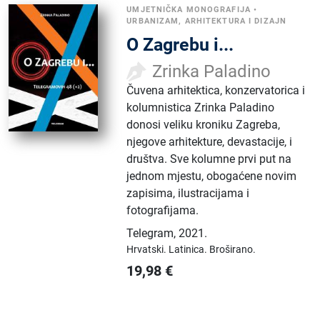
UMJETNIČKA MONOGRAFIJA
•
URBANIZAM, ARHITEKTURA I DIZAJN
O Zagrebu i...
Zrinka Paladino
Čuvena arhitektica, konzervatorica i
kolumnistica Zrinka Paladino
donosi veliku kroniku Zagreba,
njegove arhitekture, devastacije, i
društva. Sve kolumne prvi put na
jednom mjestu, obogaćene novim
zapisima, ilustracijama i
fotografijama.
Telegram
,
2021.
Hrvatski.
Latinica.
Broširano.
19,98
€