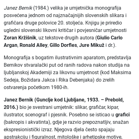
Janez Bernik
(1984.) velika je umjetnička monografija
posvećena jednom od najznačajnijih slovenskih slikara i
grafičara druge polovice 20. stoljeća. Knjigu je priredio
ugledni slovenski likovni kritičar i povjesničar umjetnosti
Zoran Kržišnik
, uz tekstove drugih autora (
Giulio Carlo
Argan
,
Ronald Alley
,
Gillo Dorfles
,
Jure Mikuž
i dr.).
Monografija s bogatim ilustrativnim aparatom, predstavlja
Bernikov stvaralački put od ranih radova nakon studija na
ljubljanskoj Akademiji za likovnu umjetnost (kod Maksima
Sedeja, Božidara Jakca i Rika Debenjaka) do zrelih
ostvarenja početkom 1980-ih.
Janez Bernik (Gunclje kod Ljubljane, 1933. – Prebold,
2016.)
bio je svestrani umjetnik: slikar, grafičar, kipar,
ilustrator, scenograf i pjesnik. Posebno se isticao u
grafici
(bakropis i akvatinta), gdje je razvio prepoznatljiv, snažan
ekspresionistički izraz. Njegova djela često spajaju
apstrakciju i figuralnost, mitološke i arhetipske motive,