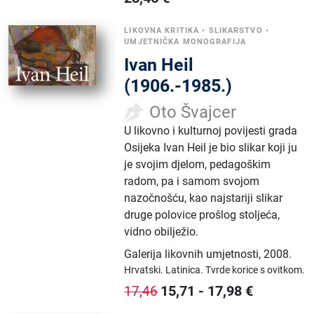
LIKOVNA KRITIKA
•
SLIKARSTVO
•
UMJETNIČKA MONOGRAFIJA
Ivan Heil
(1906.-1985.)
Oto Švajcer
U likovno i kulturnoj povijesti grada
Osijeka Ivan Heil je bio slikar koji ju
je svojim djelom, pedagoškim
radom, pa i samom svojom
nazočnošću, kao najstariji slikar
druge polovice prošlog stoljeća,
vidno obilježio.
Galerija likovnih umjetnosti
,
2008.
Hrvatski.
Latinica.
Tvrde korice s ovitkom.
15,71
-
17,98
€
17,46