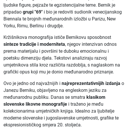
ljudske figure, pejzaže te egzistencijalne teme. Bernik je
pripadao
grupi "69"
i bio je redoviti sudionik venecijanskog
Biennala te brojnih međunarodnih izložbi u Parizu, New
Yorku, Rimu, Berlinu i drugdje.
Kržišnikova monografija ističe Bernikovu sposobnost
sinteze tradicije i moderniteta
, njegov intenzivan odnos
prema materijalu i površini te duboku emocionalnu i
poetsku dimenziju djela. Tekstovi analiziraju razvoj
umjetnikova stila kroz različita razdoblja, s naglaskom na
grafički opus koji mu je donio međunarodno priznanje.
Ovo je jedno od najvažnijih i
najreprezentativnijih izdanja
o
Janezu Berniku, objavljeno na engleskom jeziku za
međunarodnu publiku. Danas se smatra
klasikom
slovenske likovne monografije
i traženo je među
kolekcionarima umjetničkih knjiga. Idealno za ljubitelje
moderne slovenske i jugoslavenske umjetnosti, grafike te
ekspresionističkog smjera 20. stoljeća.