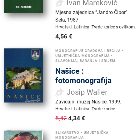
Ivan Mareković
Mjesna zajednica ”Jandro Čipor”
Sela
,
1987.
Hrvatski.
Latinica.
Tvrde korice s ovitkom.
4,56
€
MONOGRAFIJE GRADOVA I REGIJA
•
UMJETNIČKA MONOGRAFIJA
•
SLAVONIJA, BARANJA I SRIJEM
Našice :
fotomonografija
Josip Waller
Zavičajni muzej Našice
,
1999.
Hrvatski.
Latinica.
Tvrde korice.
4,34
€
5,42
SLIKARSTVO
•
UMJETNIČKA
MONOGRAFIJA