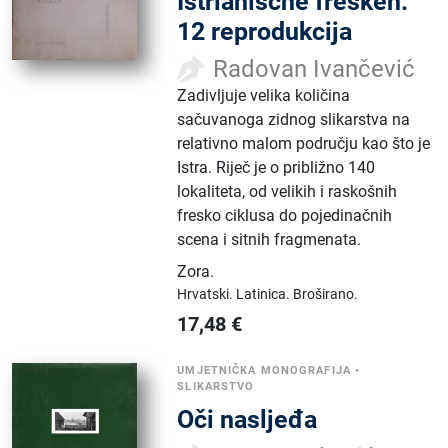
Istrianische fresken:
12 reprodukcija
Radovan Ivančević
Zadivljuje velika količina
sačuvanoga zidnog slikarstva na
relativno malom području kao što je
Istra. Riječ je o približno 140
lokaliteta, od velikih i raskošnih
fresko ciklusa do pojedinačnih
scena i sitnih fragmenata.
Zora
.
Hrvatski.
Latinica.
Broširano.
17,48
€
UMJETNIČKA MONOGRAFIJA
•
SLIKARSTVO
Oči nasljeđa