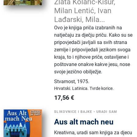
Zlata Kolarić-Kišur,
Milan Lentić, Ivan
Lađarski, Mila...
Ovo je knjiga priča izabranih na
natječaju za dječju priču. Kako su se
pripovjedači javljali sa svih strana
zemlje i pripovijedali jezikom svoga
kraja, to i njihove priče, ostavljene i
poštovane onakve kakve jesu, nose
svoje jezično obilježje.
Stvarnost
,
1975.
Hrvatski.
Latinica.
Tvrde korice.
17,56
€
SLIKOVNICE I BAJKE
•
URADI SAM
Aus alt mach neu
Kreativna, uradi sam knjiga za djecu