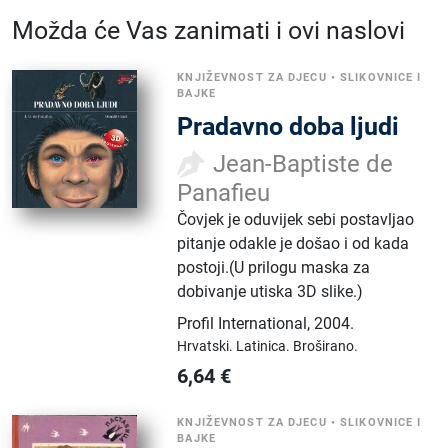
Možda će Vas zanimati i ovi naslovi
KNJIŽEVNOST ZA DJECU
•
SLIKOVNICE I
BAJKE
Pradavno doba ljudi
Jean-Baptiste de
Panafieu
Čovjek je oduvijek sebi postavljao
pitanje odakle je došao i od kada
postoji.(U prilogu maska za
dobivanje utiska 3D slike.)
Profil International
,
2004.
Hrvatski.
Latinica.
Broširano.
6,64
€
KNJIŽEVNOST ZA DJECU
•
SLIKOVNICE I
BAJKE