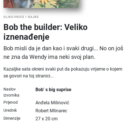
SLIKOVNICE I BAJKE
Bob the builder: Veliko
iznenađenje
Bob misli da je dan kao i svaki drugi... No on još
ne zna da Wendy ima neki svoj plan.
Kazaljke sata okreni svaki put da pokazuju vrijeme o kojem
se govori na toj stranici...
Naslov
Bob' s big suprise
izvornika
Prijevod
Anđela Milinović
Urednik
Robert Mlinarec
Dimenzije
27 x 20 cm