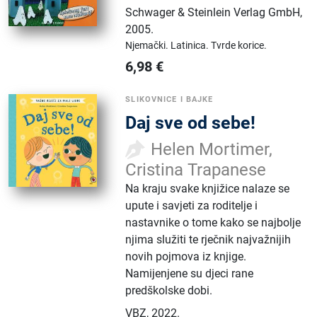
Schwager & Steinlein Verlag GmbH
,
2005.
Njemački.
Latinica.
Tvrde korice.
6,98
€
SLIKOVNICE I BAJKE
Daj sve od sebe!
Helen Mortimer,
Cristina Trapanese
Na kraju svake knjižice nalaze se
upute i savjeti za roditelje i
nastavnike o tome kako se najbolje
njima služiti te rječnik najvažnijih
novih pojmova iz knjige.
Namijenjene su djeci rane
predškolske dobi.
VBZ
,
2022.