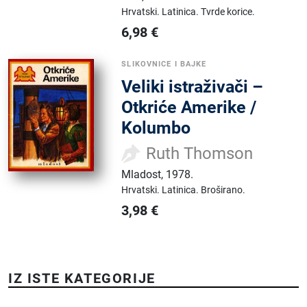
Hrvatski.
Latinica.
Tvrde korice.
6,98
€
SLIKOVNICE I BAJKE
Veliki istraživači –
Otkriće Amerike /
Kolumbo
Ruth Thomson
Mladost
,
1978.
Hrvatski.
Latinica.
Broširano.
3,98
€
IZ ISTE KATEGORIJE