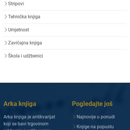
Stripovi
Tehnička knjiga
Umjetnost
Zavičajna knjiga
Škola i udžbenici
Arka knjiga
Pogledajte još
Arka knjiga je antikvarijat
Najnovije u ponudi
koji se bavi trgovinom
Knjige na popustu