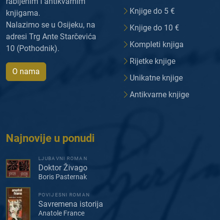
rabljenim i antikvarnim
Knjige do 5 €
knjigama.
Nalazimo se u Osijeku, na
Knjige do 10 €
adresi Trg Ante Starčevića
Kompleti knjiga
10 (Pothodnik).
Rijetke knjige
O nama
Unikatne knjige
Antikvarne knjige
Najnovije u ponudi
LJUBAVNI ROMAN
Doktor Živago
Boris Pasternak
POVIJESNI ROMAN
Savremena istorija
Anatole France