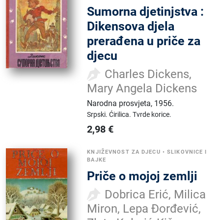
Sumorna djetinjstva :
Dikensova djela
prerađena u priče za
djecu
Charles Dickens,
Mary Angela Dickens
Narodna prosvjeta
,
1956.
Srpski.
Ćirilica.
Tvrde korice.
2,98
€
KNJIŽEVNOST ZA DJECU
•
SLIKOVNICE I
BAJKE
Priče o mojoj zemlji
Dobrica Erić, Milica
Miron, Lepa Đorđević,