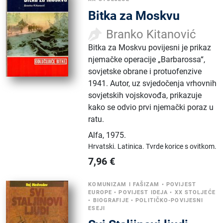
Bitka za Moskvu
Branko Kitanović
Bitka za Moskvu povijesni je prikaz
njemačke operacije „Barbarossa“,
sovjetske obrane i protuofenzive
1941. Autor, uz svjedočenja vrhovnih
sovjetskih vojskovođa, prikazuje
kako se odvio prvi njemački poraz u
ratu.
Alfa
,
1975.
Hrvatski.
Latinica.
Tvrde korice s ovitkom.
7,96
€
KOMUNIZAM I FAŠIZAM
•
POVIJEST
EUROPE
•
POVIJEST IDEJA
•
XX STOLJEĆE
•
BIOGRAFIJE
•
POLITIČKO-POVIJESNI
ESEJI