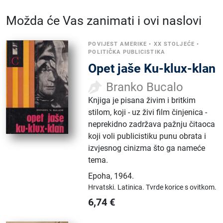
Možda će Vas zanimati i ovi naslovi
POVIJEST AMERIKE
•
XX STOLJEĆE
•
POLITIČKA PUBLICISTIKA
Opet jaše Ku-klux-klan
Branko Bucalo
Knjiga je pisana živim i britkim
stilom, koji - uz živi film činjenica -
neprekidno zadržava pažnju čitaoca
koji voli publicistiku punu obrata i
izvjesnog cinizma što ga nameće
tema.
Epoha
,
1964.
Hrvatski.
Latinica.
Tvrde korice s ovitkom.
6,74
€