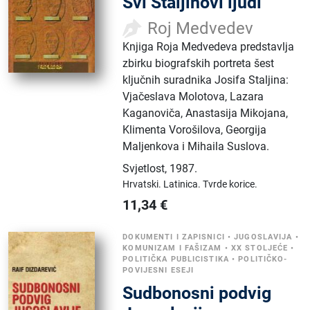
Svi Staljinovi ljudi
Roj Medvedev
Knjiga Roja Medvedeva predstavlja
zbirku biografskih portreta šest
ključnih suradnika Josifa Staljina:
Vjačeslava Molotova, Lazara
Kaganoviča, Anastasija Mikojana,
Klimenta Vorošilova, Georgija
Maljenkova i Mihaila Suslova.
Svjetlost
,
1987.
Hrvatski.
Latinica.
Tvrde korice.
11,34
€
DOKUMENTI I ZAPISNICI
•
JUGOSLAVIJA
•
KOMUNIZAM I FAŠIZAM
•
XX STOLJEĆE
•
POLITIČKA PUBLICISTIKA
•
POLITIČKO-
POVIJESNI ESEJI
Sudbonosni podvig