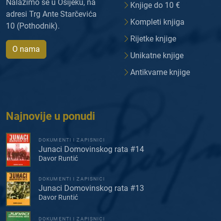
Nalazimo se u Osijeku, na
Knjige do 10 €
adresi Trg Ante Starčevića
Kompleti knjiga
10 (Pothodnik).
Rijetke knjige
O nama
Unikatne knjige
Antikvarne knjige
Najnovije u ponudi
DOKUMENTI I ZAPISNICI
Junaci Domovinskog rata #14
Davor Runtić
DOKUMENTI I ZAPISNICI
Junaci Domovinskog rata #13
Davor Runtić
DOKUMENTI I ZAPISNICI