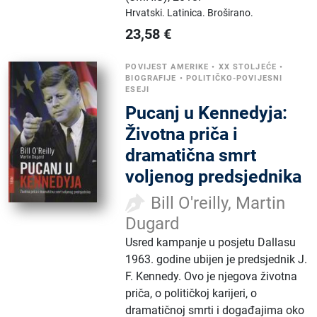
Hrvatski.
Latinica.
Broširano.
23,58
€
POVIJEST AMERIKE
•
XX STOLJEĆE
•
BIOGRAFIJE
•
POLITIČKO-POVIJESNI
ESEJI
Pucanj u Kennedyja:
Životna priča i
dramatična smrt
voljenog predsjednika
Bill O'reilly, Martin
Dugard
Usred kampanje u posjetu Dallasu
1963. godine ubijen je predsjednik J.
F. Kennedy. Ovo je njegova životna
priča, o političkoj karijeri, o
dramatičnoj smrti i događajima oko