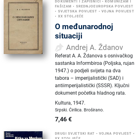
DOKUMENTI I ZAPISNICI
•
KOMUNIZAM I
FAŠIZAM
•
SREDNJOEUROPSKA POVIJEST
•
SVJETSKA POVIJEST
•
VOJNA POVIJEST
•
XX STOLJEĆE
O međunarodnoj
situaciji
Andrej A. Ždanov
Referat A. A. Ždanova s osnivačkog
sastanka Informbiroa (Poljska, rujan
1947.) o podjeli svijeta na dva
tabora – imperijalistički (SAD) i
antiimperijalistički (SSSR). Ključni
dokument početka hladnog rata.
Kultura
,
1947.
Srpski.
Ćirilica.
Broširano.
7,46
€
DRUGI SVJETSKI RAT
•
VOJNA POVIJEST
•
XX STOLJEĆE