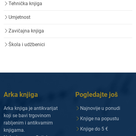
Tehnička knjiga
Umjetnost
Zavičajna knjiga
Škola i udžbenici
Arka knjiga
Pogledajte još
Arka knjiga je antikvarijat
Najnovije u ponudi
koji se bavi trgovinom
Knjige na popustu
rabljenim i antikvarnim
Knjige do 5 €
knjigama.