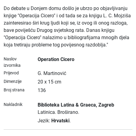
Do debate u Donjem domu došlo je ubrzo po objavljivanju
knjige "Operacija Cicero" i od tada se za knjigu L. C. Mojziša
zainteresirao širi krug ljudi koji se, iz ovog ili onog razloga,
bave poviješću Drugog svjetskog rata. Danas knjigu
"Operacija Cicero" nalazimo u bibliografijama mnogih djela
koja tretiraju probleme tog povijesnog razdoblja."
Naslov
Operation Cicero
izvornika
Prijevod
G. Martinović
Dimenzije
20 x 15 cm
Broj strana
136
Nakladnik
Biblioteka Latina & Graeca
, Zagreb
Latinica.
Broširano.
Jezik:
Hrvatski
.