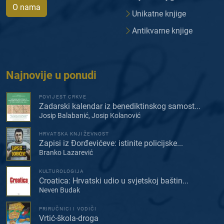
O nama
Unikatne knjige
Antikvarne knjige
Najnovije u ponudi
POVIJEST CRKVE
Zadarski kalendar iz benediktinskog samost...
Josip Balabanić, Josip Kolanović
HRVATSKA KNJIŽEVNOST
Zapisi iz Đorđevićeve: istinite policijske...
Branko Lazarević
KULTUROLOGIJA
Croatica: Hrvatski udio u svjetskoj baštin...
Neven Budak
PRIRUČNICI I VODIČI
Vrtić-škola-droga