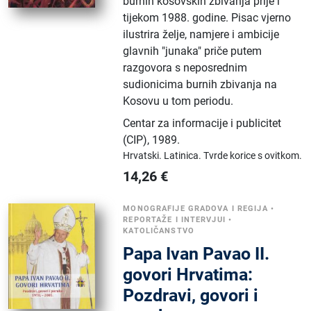
burnih kosovskih zbivanja prije i
tijekom 1988. godine. Pisac vjerno
ilustrira želje, namjere i ambicije
glavnih "junaka" priče putem
razgovora s neposrednim
sudionicima burnih zbivanja na
Kosovu u tom periodu.
Centar za informacije i publicitet
(CIP)
,
1989.
Hrvatski.
Latinica.
Tvrde korice s ovitkom.
14,26
€
MONOGRAFIJE GRADOVA I REGIJA
•
REPORTAŽE I INTERVJUI
•
KATOLIČANSTVO
Papa Ivan Pavao II.
govori Hrvatima:
Pozdravi, govori i