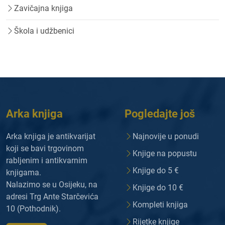
Zavičajna knjiga
Škola i udžbenici
Arka knjiga
Pogledajte još
Arka knjiga je antikvarijat
Najnovije u ponudi
koji se bavi trgovinom
Knjige na popustu
rabljenim i antikvarnim
Knjige do 5 €
knjigama.
Nalazimo se u Osijeku, na
Knjige do 10 €
adresi Trg Ante Starčevića
Kompleti knjiga
10 (Pothodnik).
Rijetke knjige