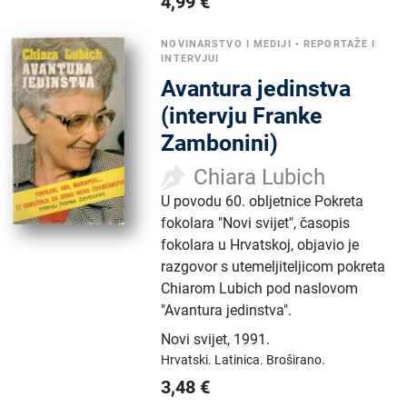
4,99
€
NOVINARSTVO I MEDIJI
•
REPORTAŽE I
INTERVJUI
Avantura jedinstva
(intervju Franke
Zambonini)
Chiara Lubich
U povodu 60. obljetnice Pokreta
fokolara "Novi svijet", časopis
fokolara u Hrvatskoj, objavio je
razgovor s utemeljiteljicom pokreta
Chiarom Lubich pod naslovom
"Avantura jedinstva".
Novi svijet
,
1991.
Hrvatski.
Latinica.
Broširano.
3,48
€