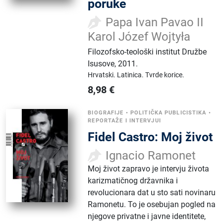
poruke
Papa Ivan Pavao II
Karol Józef Wojtyła
Filozofsko-teološki institut Družbe
Isusove
,
2011.
Hrvatski.
Latinica.
Tvrde korice.
8,98
€
BIOGRAFIJE
•
POLITIČKA PUBLICISTIKA
•
REPORTAŽE I INTERVJUI
Fidel Castro: Moj život
Ignacio Ramonet
Moj život zapravo je intervju života
karizmatičnog državnika i
revolucionara dat u sto sati novinaru
Ramonetu. To je osebujan pogled na
njegove privatne i javne identitete,