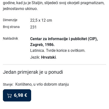
godine, kad ju je Staljin, slijedeći svoj okorjeli pragmatizam,
jednostavno ukinuo.
Dimenzije
22,5 x 12 cm
Broj strana
231
Nakladnik
Centar za informacije i publicitet (CIP)
,
Zagreb
, 1986.
Latinica.
Tvrde korice s ovitkom.
Jezik:
Hrvatski
.
Jedan primjerak je u ponudi
:
Korišteno, u vrlo dobrom stanju
Stanje
6,98
€