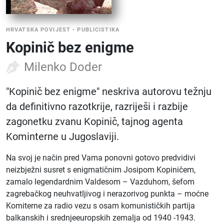
HRVATSKA POVIJEST
•
PUBLICISTIKA
Kopinič bez enigme
Milenko Doder
"Kopinič bez enigme" neskriva autorovu težnju
da definitivno razotkrije, razriješi i razbije
zagonetku zvanu Kopinič, tajnog agenta
Kominterne u Jugoslaviji.
Na svoj je način pred Vama ponovni gotovo predvidivi
neizbježni susret s enigmatičnim Josipom Kopiničem,
zamalo legendardnim Valdesom – Vazduhom, šefom
zagrebačkog neuhvatljivog i nerazorivog punkta – moćne
Komiterne za radio vezu s osam komunističkih partija
balkanskih i srednjeeuropskih zemalja od 1940 -1943.