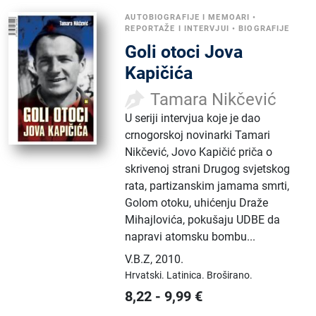
AUTOBIOGRAFIJE I MEMOARI
•
REPORTAŽE I INTERVJUI
•
BIOGRAFIJE
Goli otoci Jova
Kapičića
Tamara Nikčević
U seriji intervjua koje je dao
crnogorskoj novinarki Tamari
Nikčević, Jovo Kapičić priča o
skrivenoj strani Drugog svjetskog
rata, partizanskim jamama smrti,
Golom otoku, uhićenju Draže
Mihajlovića, pokušaju UDBE da
napravi atomsku bombu...
V.B.Z
,
2010.
Hrvatski.
Latinica.
Broširano.
8,22
-
9,99
€