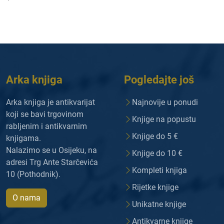
Arka knjiga
Pogledajte još
Arka knjiga je antikvarijat
Najnovije u ponudi
koji se bavi trgovinom
Knjige na popustu
rabljenim i antikvarnim
Knjige do 5 €
knjigama.
Nalazimo se u Osijeku, na
Knjige do 10 €
adresi Trg Ante Starčevića
Kompleti knjiga
10 (Pothodnik).
Rijetke knjige
O nama
Unikatne knjige
Antikvarne knjige