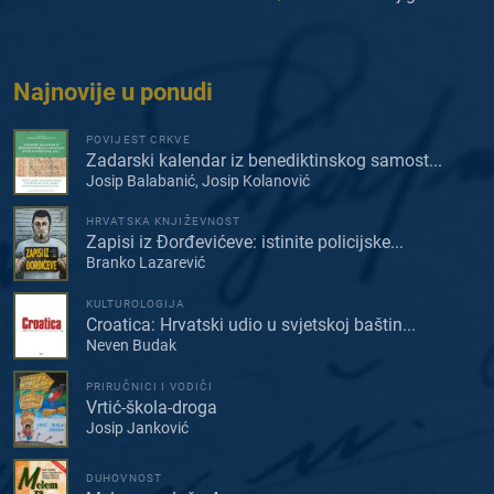
Najnovije u ponudi
POVIJEST CRKVE
Zadarski kalendar iz benediktinskog samost...
Josip Balabanić, Josip Kolanović
HRVATSKA KNJIŽEVNOST
Zapisi iz Đorđevićeve: istinite policijske...
Branko Lazarević
KULTUROLOGIJA
Croatica: Hrvatski udio u svjetskoj baštin...
Neven Budak
PRIRUČNICI I VODIČI
Vrtić-škola-droga
Josip Janković
DUHOVNOST