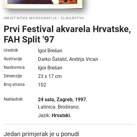
UMJETNIČKA MONOGRAFIJA
•
SLIKARSTVO
Prvi Festival akvarela Hrvatske,
FAH Split '97
Urednik
Igor Brešan
Ilustracije
Darko Šatalić, Andrija Vrcan
Naslovnica
Igor Brešan
Dimenzije
23 x 17 cm
Broj strana
102
Nakladnik
24 sata
, Zagreb
, 1997.
Latinica.
Broširano.
Jezik:
Hrvatski
.
Jedan primjerak je u ponudi