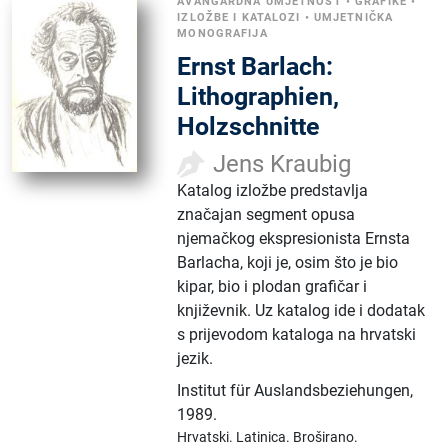
AVANGARDNA UMJETNOST
•
GRAFIKE
•
IZLOŽBE I KATALOZI
•
UMJETNIČKA
MONOGRAFIJA
Ernst Barlach:
Lithographien,
Holzschnitte
Jens Kraubig
Katalog izložbe predstavlja
značajan segment opusa
njemačkog ekspresionista Ernsta
Barlacha, koji je, osim što je bio
kipar, bio i plodan grafičar i
književnik. Uz katalog ide i dodatak
s prijevodom kataloga na hrvatski
jezik.
Institut für Auslandsbeziehungen
,
1989.
Hrvatski.
Latinica.
Broširano.