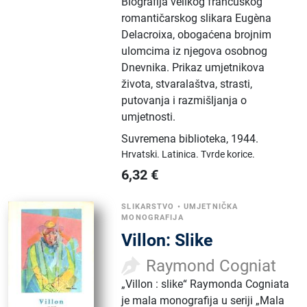
Biografija velikog francuskog
romantičarskog slikara Eugèna
Delacroixa, obogaćena brojnim
ulomcima iz njegova osobnog
Dnevnika. Prikaz umjetnikova
života, stvaralaštva, strasti,
putovanja i razmišljanja o
umjetnosti.
Suvremena biblioteka
,
1944.
Hrvatski.
Latinica.
Tvrde korice.
6,32
€
SLIKARSTVO
•
UMJETNIČKA
MONOGRAFIJA
Villon: Slike
Raymond Cogniat
„Villon : slike“ Raymonda Cogniata
je mala monografija u seriji „Mala