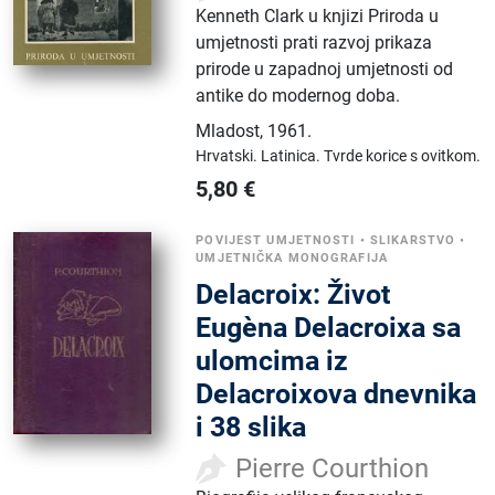
Kenneth Clark u knjizi Priroda u
umjetnosti prati razvoj prikaza
prirode u zapadnoj umjetnosti od
antike do modernog doba.
Mladost
,
1961.
Hrvatski.
Latinica.
Tvrde korice s ovitkom.
5,80
€
POVIJEST UMJETNOSTI
•
SLIKARSTVO
•
UMJETNIČKA MONOGRAFIJA
Delacroix: Život
Eugèna Delacroixa sa
ulomcima iz
Delacroixova dnevnika
i 38 slika
Pierre Courthion