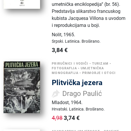
umetnička enciklopedija“ (br. 56).
Predstavlja slikarstvo francuskog
kubista Jacquesa Villona s uvodom
i reprodukcijama u boji.
Nolit
,
1965.
Srpski.
Latinica.
Broširano.
3,84
€
PRIRUČNICI I VODIČI
•
TURIZAM
•
FOTOGRAFIJA
•
UMJETNIČKA
MONOGRAFIJA
•
PRIMORJE I OTOCI
Plitvička jezera
Drago Paulić
Mladost
,
1964.
Hrvatski.
Latinica.
Broširano.
3,74
€
4,98