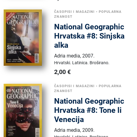
ČASOPISI I MAGAZINI
•
POPULARNA
ZNANOST
National Geographic
Hrvatska #8: Sinjska
alka
Adria media
,
2007.
Hrvatski.
Latinica.
Broširano.
2,00
€
ČASOPISI I MAGAZINI
•
POPULARNA
ZNANOST
National Geographic
Hrvatska #8: Tone li
Venecija
Adria media
,
2009.
Hrvatski.
Latinica.
Broširano.