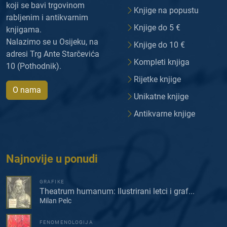
koji se bavi trgovinom
Knjige na popustu
rabljenim i antikvarnim
Knjige do 5 €
knjigama.
Nalazimo se u Osijeku, na
Knjige do 10 €
adresi Trg Ante Starčevića
Kompleti knjiga
10 (Pothodnik).
Rijetke knjige
O nama
Unikatne knjige
Antikvarne knjige
Najnovije u ponudi
GRAFIKE
Theatrum humanum: Ilustrirani letci i graf...
Milan Pelc
FENOMENOLOGIJA