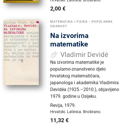
2,00
€
MATEMATIKA I FIZIKA
•
POPULARNA
ZNANOST
Na izvorima
matematike
Vladimir Devidé
Na izvorima matematike je
popularno-znanstveno djelo
hrvatskog matematičara,
japanologa i akademika Vladimira
Devidéa (1925.–2010.), objavljeno
1979. godine u Osijeku.
Revija
,
1979.
Hrvatski.
Latinica.
Broširano.
11,32
€