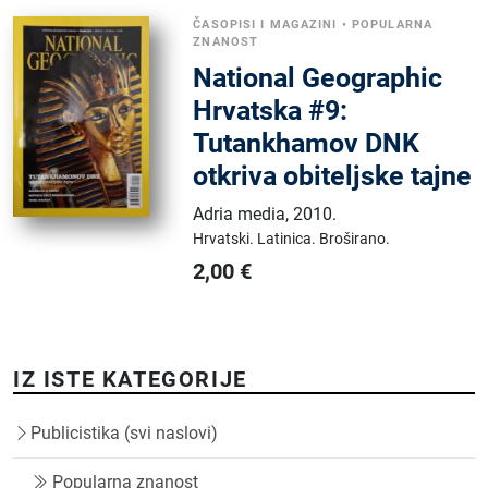
ČASOPISI I MAGAZINI
•
POPULARNA
ZNANOST
National Geographic
Hrvatska #9:
Tutankhamov DNK
otkriva obiteljske tajne
Adria media
,
2010.
Hrvatski.
Latinica.
Broširano.
2,00
€
IZ ISTE KATEGORIJE
Publicistika (svi naslovi)
Popularna znanost