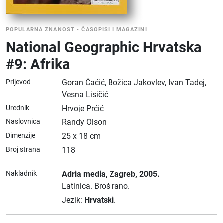
POPULARNA ZNANOST
•
ČASOPISI I MAGAZINI
National Geographic Hrvatska
#9: Afrika
Prijevod
Goran Ćaćić, Božica Jakovlev, Ivan Tadej,
Vesna Lisičić
Urednik
Hrvoje Prćić
Naslovnica
Randy Olson
Dimenzije
25 x 18 cm
Broj strana
118
Nakladnik
Adria media
, Zagreb
, 2005.
Latinica.
Broširano.
Jezik:
Hrvatski
.