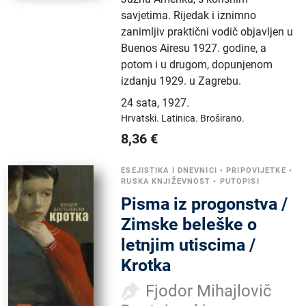
savjetima. Rijedak i iznimno
zanimljiv praktični vodič objavljen u
Buenos Airesu 1927. godine, a
potom i u drugom, dopunjenom
izdanju 1929. u Zagrebu.
24 sata
,
1927.
Hrvatski.
Latinica.
Broširano.
8,36
€
ESEJISTIKA I DNEVNICI
•
PRIPOVIJETKE
•
RUSKA KNJIŽEVNOST
•
PUTOPISI
Pisma iz progonstva /
Zimske beleške o
letnjim utiscima /
Krotka
Fjodor Mihajlovič