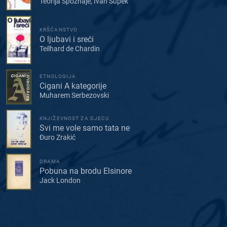
Teorija Spoznaje, Ivan Supek
KRŠĆANSTVO
O ljubavi i sreći
Teilhard de Chardin
ETNOLOGIJA
Cigani A kategorije
Muharem Serbezovski
KNJIŽEVNOST ZA DJECU
Svi me vole samo tata ne
Đuro Zrakić
DRAMA
Pobuna na brodu Elsinore
Jack London