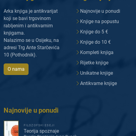
Arka knjiga je antikvarijat
Najnovije u ponudi
koji se bavi trgovinom
Knjige na popustu
rabljenim i antikvarnim
Knjige do 5 €
knjigama.
Nalazimo se u Osijeku, na
Knjige do 10 €
adresi Trg Ante Starčevića
Kompleti knjiga
10 (Pothodnik).
Rijetke knjige
O nama
Unikatne knjige
Antikvarne knjige
Najnovije u ponudi
FILOZOFSKI ESEJI
Teorija spoznaje