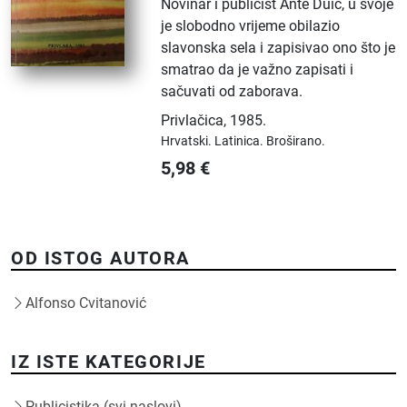
Novinar i publicist Ante Duić, u svoje
je slobodno vrijeme obilazio
slavonska sela i zapisivao ono što je
smatrao da je važno zapisati i
sačuvati od zaborava.
Privlačica
,
1985.
Hrvatski.
Latinica.
Broširano.
5,98
€
OD ISTOG AUTORA
Alfonso Cvitanović
IZ ISTE KATEGORIJE
Publicistika (svi naslovi)