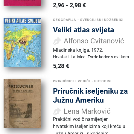
2,96
-
2,98
€
GEOGRAFIJA
•
SVEUČILIŠNI UDŽBENICI
Veliki atlas svijeta
Alfonso Cvitanović
Mladinska knjiga
,
1972.
Hrvatski.
Latinica.
Tvrde korice s ovitkom.
5,28
€
PRIRUČNICI I VODIČI
•
PUTOPISI
Priručnik iseljeniku za
Južnu Ameriku
Lena Marković
Praktični vodič namijenjen
hrvatskim iseljenicima koji kreću u
Južnu Ameriku, s korisnim