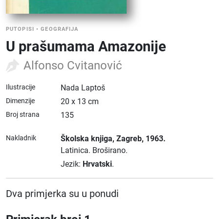
PUTOPISI
•
GEOGRAFIJA
U prašumama Amazonije
Alfonso Cvitanović
Ilustracije
Nada Laptoš
Dimenzije
20 x 13 cm
Broj strana
135
Nakladnik
Školska knjiga
, Zagreb
, 1963.
Latinica.
Broširano.
Jezik:
Hrvatski
.
Dva primjerka su u ponudi