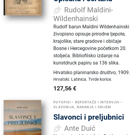
Rudolf Maldini-
Wildenhainski
Rudolf barun Maldini Wildenhainski
živopisno opisuje prirodne ljepote,
krajolike, stare gradove i običaje
Bosne i Hercegovine početkom 20.
stoljeća. Bibliofilsko izdanje na
kunstdruck papiru sa 136 slika.
Hrvatsko planinarsko društvo
,
1909.
Hrvatski.
Latinica.
Tvrde korice.
127,56
€
PUTOPISI
•
REPORTAŽE I INTERVJUI
•
SLAVONIJA, BARANJA I SRIJEM
Slavonci i preljubnici
Ante Duić