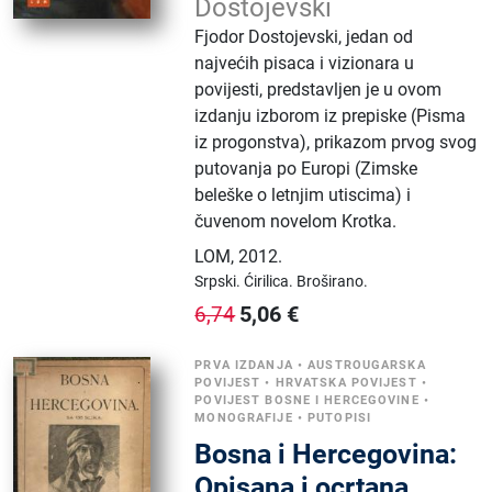
Dostojevski
Fjodor Dostojevski, jedan od
najvećih pisaca i vizionara u
povijesti, predstavljen je u ovom
izdanju izborom iz prepiske (Pisma
iz progonstva), prikazom prvog svog
putovanja po Europi (Zimske
beleške o letnjim utiscima) i
čuvenom novelom Krotka.
LOM
,
2012.
Srpski.
Ćirilica.
Broširano.
5,06
€
6,74
PRVA IZDANJA
•
AUSTROUGARSKA
POVIJEST
•
HRVATSKA POVIJEST
•
POVIJEST BOSNE I HERCEGOVINE
•
MONOGRAFIJE
•
PUTOPISI
Bosna i Hercegovina:
Opisana i ocrtana