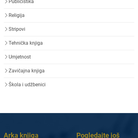
Publicistika
Religija
Stripovi
Tehnička knjiga
Umjetnost
Zavičajna knjiga
Škola i udžbenici
Arka knjiga
Pogledajte još