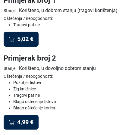
Primjerak broj 1
:
Korišteno, u dobrom stanju (tragovi korištenja)
Stanje
Oštećenja / nepogodnosti:
Tragovi patine
5,02
€
Primjerak broj 2
:
Korišteno, u dovoljno dobrom stanju
Stanje
Oštećenja / nepogodnosti:
Požutjeli listovi
Žig knjižnice
Tragovi patine
Blago oštećenje listova
Blago oštećenje korica
4,99
€