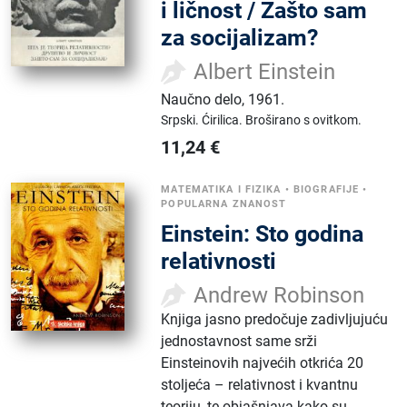
i ličnost / Zašto sam
za socijalizam?
Albert Einstein
Naučno delo
,
1961.
Srpski.
Ćirilica.
Broširano s ovitkom.
11,24
€
MATEMATIKA I FIZIKA
•
BIOGRAFIJE
•
POPULARNA ZNANOST
Einstein: Sto godina
relativnosti
Andrew Robinson
Knjiga jasno predočuje zadivljujuću
jednostavnost same srži
Einsteinovih najvećih otkrića 20
stoljeća – relativnost i kvantnu
teoriju, te objašnjava kako su