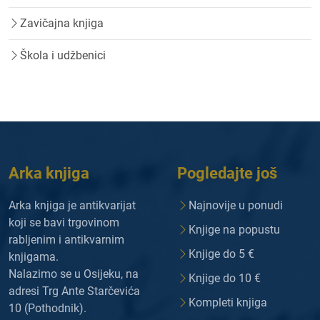
Zavičajna knjiga
Škola i udžbenici
Arka knjiga
Pogledajte još
Arka knjiga je antikvarijat
Najnovije u ponudi
koji se bavi trgovinom
Knjige na popustu
rabljenim i antikvarnim
Knjige do 5 €
knjigama.
Nalazimo se u Osijeku, na
Knjige do 10 €
adresi Trg Ante Starčevića
Kompleti knjiga
10 (Pothodnik).