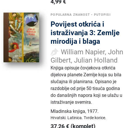
4,99
€
POPULARNA ZNANOST
•
PUTOPISI
Povijest otkrića i
istraživanja 3: Zemlje
mirodija i blaga
William Napier, John
Gilbert, Julian Holland
Knjiga opisuje čovjekova otkrića
dijelova planete Zemlje koja su bila
slučajna ili planirana. Opisano je
razdoblje od prije 50 tisuća godina
do današnjih napora koji se ulažu u
istraživanje svemira.
Mladinska knjiga
,
1977.
Hrvatski.
Latinica.
Tvrde korice.
37,26
€
(komplet)