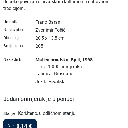
duboko povezan s hrvatskom kulturnom i duhovnom
tradicijom.
Urednik
Frano Baras
Naslovnica
Zvonimir Tošić
Dimenzije
20,5 x 13,5 cm
Broj strana
205
Nakladnik
Matica hrvatska
, Split
, 1998.
Tiraž: 1.000 primjeraka
Latinica.
Broširano.
Jezik:
Hrvatski
.
Jedan primjerak je u ponudi
:
Korišteno, u odličnom stanju
Stanje
8,14
€