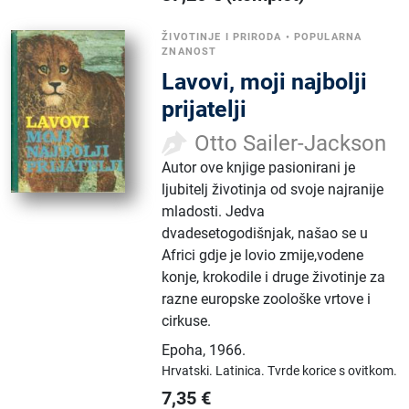
ŽIVOTINJE I PRIRODA
•
POPULARNA
ZNANOST
Lavovi, moji najbolji
prijatelji
Otto Sailer-Jackson
Autor ove knjige pasionirani je
ljubitelj životinja od svoje najranije
mladosti. Jedva
dvadesetogodišnjak, našao se u
Africi gdje je lovio zmije,vodene
konje, krokodile i druge životinje za
razne europske zoološke vrtove i
cirkuse.
Epoha
,
1966.
Hrvatski.
Latinica.
Tvrde korice s ovitkom.
7,35
€