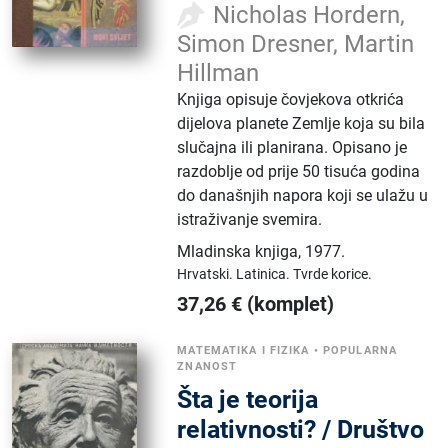
Nicholas Hordern,
Simon Dresner, Martin
Hillman
Knjiga opisuje čovjekova otkrića
dijelova planete Zemlje koja su bila
slučajna ili planirana. Opisano je
razdoblje od prije 50 tisuća godina
do današnjih napora koji se ulažu u
istraživanje svemira.
Mladinska knjiga
,
1977.
Hrvatski.
Latinica.
Tvrde korice.
37,26
€
(komplet)
MATEMATIKA I FIZIKA
•
POPULARNA
ZNANOST
Šta je teorija
relativnosti? / Društvo