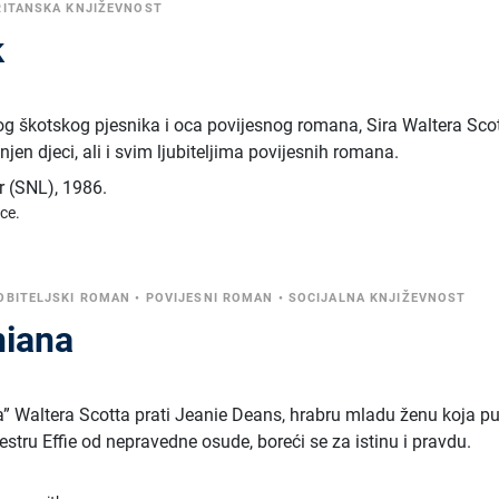
RITANSKA KNJIŽEVNOST
k
og škotskog pjesnika i oca povijesnog romana, Sira Waltera Scot
njen djeci, ali i svim ljubiteljima povijesnih romana.
r (SNL)
,
1986.
ice.
OBITELJSKI ROMAN
•
POVIJESNI ROMAN
•
SOCIJALNA KNJIŽEVNOST
hiana
 Waltera Scotta prati Jeanie Deans, hrabru mladu ženu koja pu
stru Effie od nepravedne osude, boreći se za istinu i pravdu.