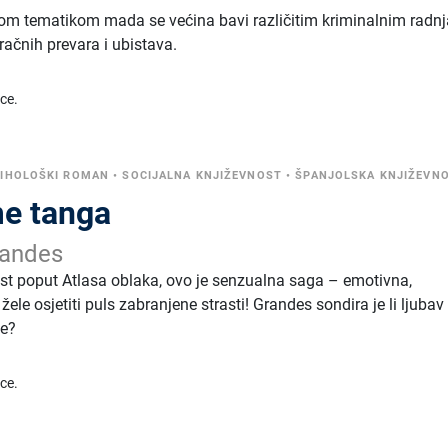
itom tematikom mada se većina bavi različitim kriminalnim radn
račnih prevara i ubistava.
ice.
IHOLOŠKI ROMAN
•
SOCIJALNA KNJIŽEVNOST
•
ŠPANJOLSKA KNJIŽEVN
me tanga
andes
nost poput Atlasa oblaka, ovo je senzualna saga – emotivna,
žele osjetiti puls zabranjene strasti! Grandes sondira je li ljubav
je?
ice.