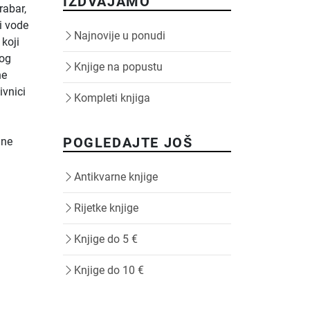
IZDVAJAMO
rabar,
ti vode
Najnovije u ponudi
koji
kog
Knjige na popustu
ne
ivnici
Kompleti knjiga
POGLEDAJTE JOŠ
dne
Antikvarne knjige
Rijetke knjige
Knjige do 5 €
Knjige do 10 €