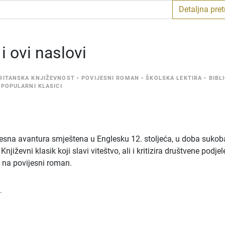
Detaljna pre
 ovi naslovi
RITANSKA KNJIŽEVNOST
•
POVIJESNI ROMAN
•
ŠKOLSKA LEKTIRA
•
BIBL
 POPULARNI KLASICI
ijesna avantura smještena u Englesku 12. stoljeća, u doba sukob
iževni klasik koji slavi viteštvo, ali i kritizira društvene podjel
aj na povijesni roman.
.