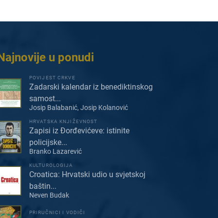
Najnovije u ponudi
POVIJEST CRKVE
Zadarski kalendar iz benediktinskog
samost...
Josip Balabanić, Josip Kolanović
HRVATSKA KNJIŽEVNOST
Zapisi iz Đorđevićeve: istinite
policijske...
Branko Lazarević
KULTUROLOGIJA
Croatica: Hrvatski udio u svjetskoj
baštin...
Neven Budak
PRIRUČNICI I VODIČI