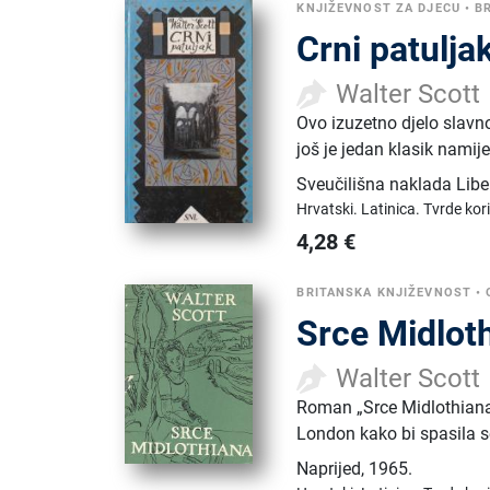
KNJIŽEVNOST ZA DJECU
•
B
Crni patulja
Walter Scott
Ovo izuzetno djelo slavn
još je jedan klasik namije
Sveučilišna naklada Libe
Hrvatski.
Latinica.
Tvrde kor
4,28
€
BRITANSKA KNJIŽEVNOST
•
Srce Midlot
Walter Scott
Roman „Srce Midlothiana”
London kako bi spasila se
Naprijed
,
1965.