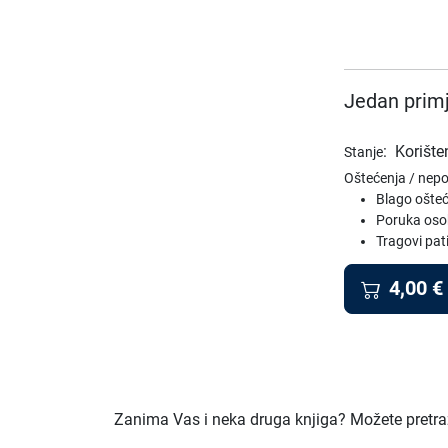
Jedan primj
:
Korište
Stanje
Oštećenja / nep
Blago ošteć
Poruka oso
Tragovi pat
4,00
€
Zanima Vas i neka druga knjiga? Možete pretraži