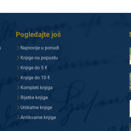
Pogledajte još
m
Najnovije u ponudi
Knjige na popustu
Knjige do 5 €
Knjige do 10 €
Kompleti knjiga
Rijetke knjige
Unikatne knjige
Antikvarne knjige