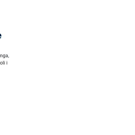
e
inga,
li i