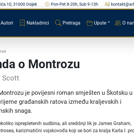
ića 10, 31000 Osijek
Pon-Pet 8-20h, Sub 9-13h
kontakt@ark
Autori
Nakladnici
Pretraga
Upute
O na
MAN
da o Montrozu
 Scott
ontrozu je povijesni roman smješten u Škotsku u 
 vrijeme građanskih ratova između kraljevskih i
anskih snaga.
koliko isprepletenih sudbina, ali središnji lik je James Graham,
osea, karizmatični vojskovođa koji se bori za kralja Karla I. pro