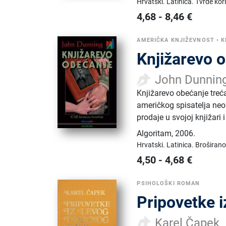
Hrvatski.
Latinica.
Tvrde kor
4,68
-
8,46
€
AMERIČKA KNJIŽEVNOST
•
K
Knjižarevo o
John Dunnin
Knjižarevo obećanje treć
američkog spisatelja neob
prodaje u svojoj knjižari
Algoritam
,
2006.
Hrvatski.
Latinica.
Broširano
4,50
-
4,68
€
PSIHOLOŠKI ROMAN
Pripovetke i
Karel Čapek