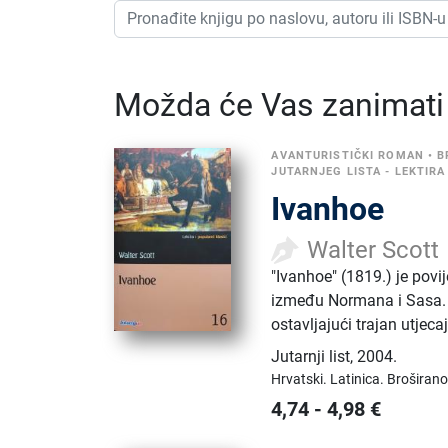
Možda će Vas zanimati i
AVANTURISTIČKI ROMAN
•
B
JUTARNJEG LISTA - LEKTIRA
Ivanhoe
Walter Scott
"Ivanhoe" (1819.) je pov
između Normana i Sasa. Knj
ostavljajući trajan utjec
Jutarnji list
,
2004.
Hrvatski.
Latinica.
Broširano
4,74
-
4,98
€