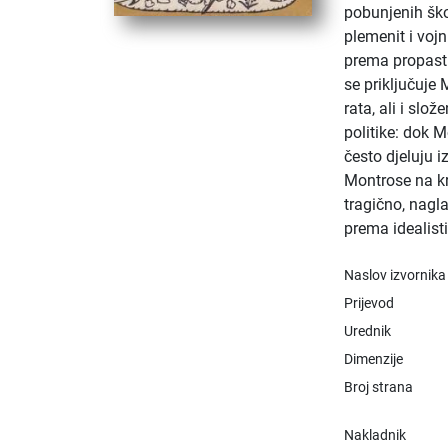
pobunjenih ško
plemenit i vojn
prema propasti
se priključuje 
rata, ali i slož
politike: dok M
često djeluju iz
Montrose na k
tragično, nagl
prema idealisti
Naslov izvornika
Prijevod
Urednik
Dimenzije
Broj strana
Nakladnik