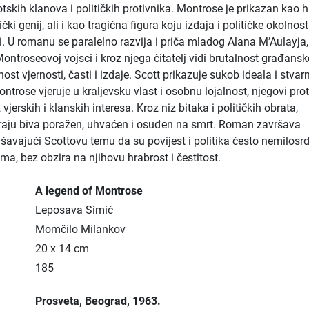
tskih klanova i političkih protivnika. Montrose je prikazan kao h
ički genij, ali i kao tragična figura koju izdaja i političke okolnos
. U romanu se paralelno razvija i priča mladog Alana M’Aulayja, 
Montroseovoj vojsci i kroz njega čitatelj vidi brutalnost građans
enost vjernosti, časti i izdaje. Scott prikazuje sukob ideala i stvar
ontrose vjeruje u kraljevsku vlast i osobnu lojalnost, njegovi prot
 vjerskih i klanskih interesa. Kroz niz bitaka i političkih obrata,
raju biva poražen, uhvaćen i osuđen na smrt. Roman završava
ašavajući Scottovu temu da su povijest i politika često nemilosr
ma, bez obzira na njihovu hrabrost i čestitost.
A legend of Montrose
Leposava Simić
Momčilo Milankov
20 x 14 cm
185
Prosveta
, Beograd
, 1963.