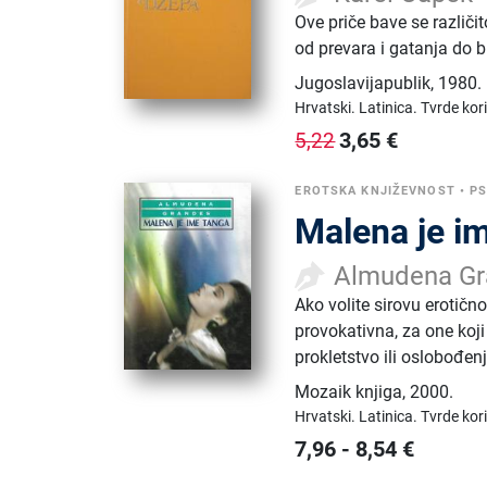
Ove priče bave se različ
od prevara i gatanja do b
Jugoslavijapublik
,
1980.
Hrvatski.
Latinica.
Tvrde kor
3,65
€
5,22
EROTSKA KNJIŽEVNOST
•
PS
Malena je i
Almudena Gr
Ako volite sirovu erotič
provokativna, za one koji 
prokletstvo ili oslobođen
Mozaik knjiga
,
2000.
Hrvatski.
Latinica.
Tvrde kor
7,96
-
8,54
€