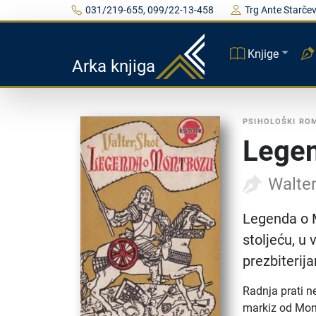
031/219-655, 099/22-13-458
Trg Ante Starčev
Knjige
Arka knjiga
PSIHOLOŠKI RO
Legen
Walter
Legenda o M
stoljeću, u
prezbiterij
Radnja prati ne
markiz od Montr