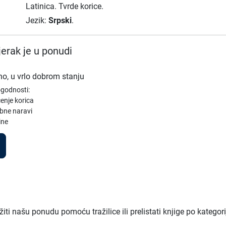
Latinica.
Tvrde korice.
Jezik:
Srpski
.
erak je u ponudi
no, u vrlo dobrom stanju
ogodnosti:
enje korica
bne naravi
ine
ti našu ponudu pomoću tražilice ili prelistati knjige po kategor