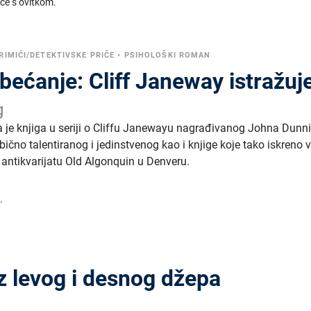
ice s ovitkom.
RIMIĆI/DETEKTIVSKE PRIČE
•
PSIHOLOŠKI ROMAN
bećanje: Cliff Janeway istražuj
g
a je knjiga u seriji o Cliffu Janewayu nagrađivanog Johna Dunn
ično talentiranog i jedinstvenog kao i knjige koje tako iskreno vo
 i antikvarijatu Old Algonquin u Denveru.
.
z levog i desnog džepa