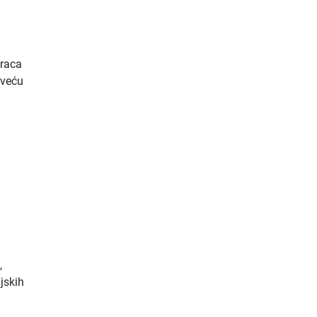
araca
 veću
,
ijskih