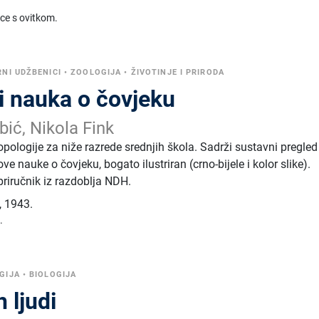
ice s ovitkom.
NI UDŽBENICI
•
ZOOLOGIJA
•
ŽIVOTINJE I PRIRODA
 i nauka o čovjeku
ić, Nikola Fink
opologije za niže razrede srednjih škola. Sadrži sustavni pregled
ove nauke o čovjeku, bogato ilustriran (crno-bijele i kolor slike).
 priručnik iz razdoblja NDH.
,
1943.
.
GIJA
•
BIOLOGIJA
 ljudi