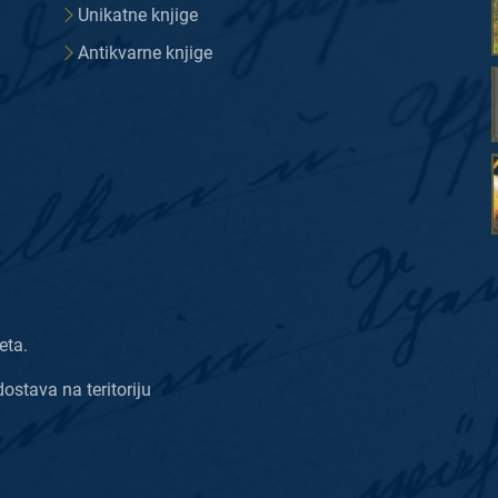
Unikatne knjige
Antikvarne knjige
eta.
dostava na teritoriju