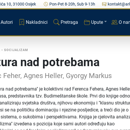
ića 10, 31000 Osijek
Pon-Pet 8-20h, Sub 9-13h
kontakt@ark
Autori
Nakladnici
Pretraga
Upute
O na
A
•
SOCIJALIZAM
tura nad potrebama
 Feher, Agnes Heller, Gyorgy Markus
ura nad potrebama" je kolektivni rad Ferenca Fehera, Agnes Heller
a, predstavnika tzv. Budimeštanske škole. Prvi dio knjige odno
 analiziraju svjetska društva, njihovu ekonomiju i "klasnu struktu
i se na političku dominaciju i njezine posljedice, a treći dio je o
 sistema, o sukobima i perspektivama. Knjiga je cjelovita analiz
alizma" izvedena s pozicija koje sami autori određuju kao