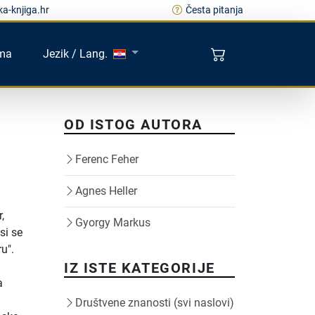
a-knjiga.hr
Česta pitanja
ma
Jezik / Lang.
OD ISTOG AUTORA
Ferenc Feher
Agnes Heller
,
Gyorgy Markus
si se
ru".
IZ ISTE KATEGORIJE
a
Društvene znanosti (svi naslovi)