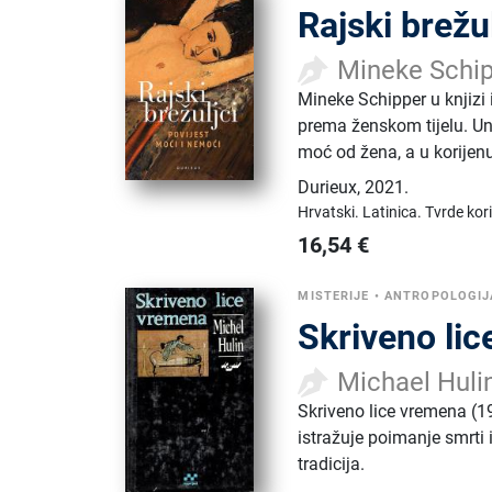
Rajski brežu
Mineke Schi
Mineke Schipper u knjizi 
prema ženskom tijelu. Un
moć od žena, a u korijen
Durieux
,
2021.
Hrvatski.
Latinica.
Tvrde kor
16,54
€
MISTERIJE
•
ANTROPOLOGIJ
Skriveno li
Michael Huli
Skriveno lice vremena (19
istražuje poimanje smrti i
tradicija.