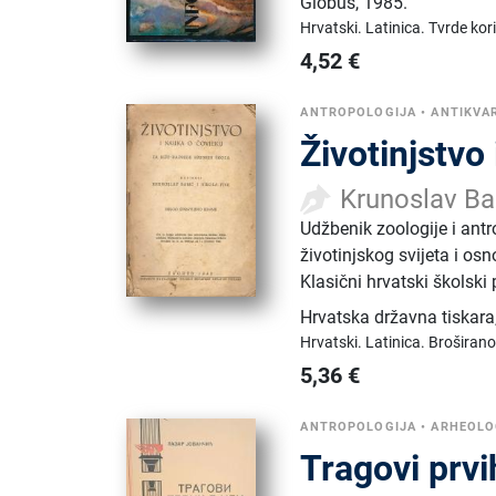
Globus
,
1985.
Hrvatski.
Latinica.
Tvrde kor
4,52
€
ANTROPOLOGIJA
•
ANTIKVAR
Životinjstvo
Krunoslav Bab
Udžbenik zoologije i antr
životinjskog svijeta i osn
Klasični hrvatski školski
Hrvatska državna tiskara
Hrvatski.
Latinica.
Broširano
5,36
€
ANTROPOLOGIJA
•
ARHEOLO
Tragovi prvih