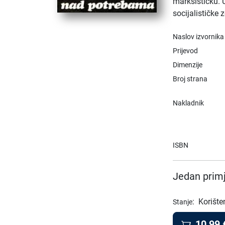
marksističku. 
socijalističke 
Naslov izvornika
Prijevod
Dimenzije
Broj strana
Nakladnik
ISBN
Jedan primj
:
Korište
Stanje
10,99