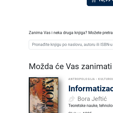
Zanima Vas i neka druga knjiga? Možete pretraži
Možda će Vas zanimati i
ANTROPOLOGIJA
•
KULTURO
Informatiza
Bora Jeftić
Teoretske nauke, tehnolo