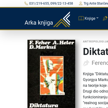
031/219-655, 099/22-13-458
Trg Ante Starčev
Knjige
Arka knjiga
ANTROPOLOGIJ
Dikta
Ferenc
Knjiga "Diktat
Gyorgya Markus
na teorije koje
Drugi dio odnos
funkcioniranju
"realnog socij