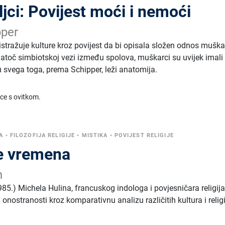
ljci: Povijest moći i nemoći
pper
istražuje kulture kroz povijest da bi opisala složen odnos mušk
atoč simbiotskoj vezi između spolova, muškarci su uvijek imali
u svega toga, prema Schipper, leži anatomija.
ice s ovitkom.
A
•
FILOZOFIJA RELIGIJE
•
MISTIKA
•
POVIJEST RELIGIJE
ce vremena
n
85.) Michela Hulina, francuskog indologa i povjesničara religija
 onostranosti kroz komparativnu analizu različitih kultura i relig