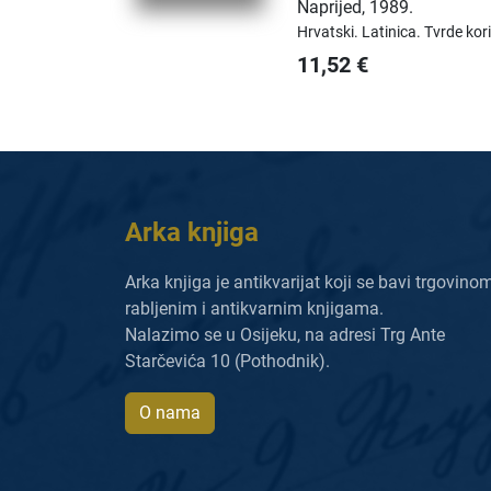
Naprijed
,
1989.
Hrvatski.
Latinica.
Tvrde kor
11,52
€
Arka knjiga
Arka knjiga je antikvarijat koji se bavi trgovino
rabljenim i antikvarnim knjigama.
Nalazimo se u Osijeku, na adresi Trg Ante
Starčevića 10 (Pothodnik).
O nama