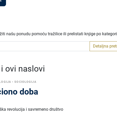
ti našu ponudu pomoću tražilice ili prelistati knjige po kategor
Detaljna pre
 ovi naslovi
LOGIJA
•
SOCIOLOGIJA
ciono doba
ška revolucija i savremeno društvo