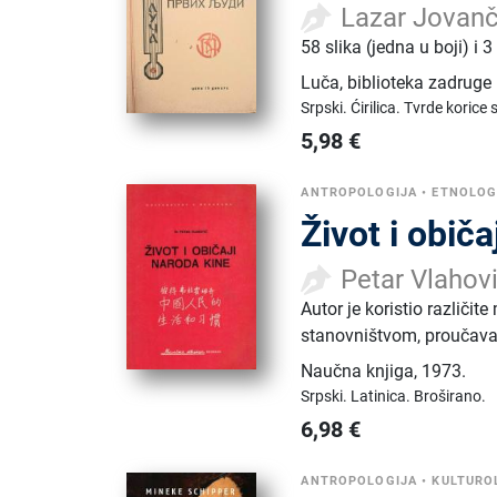
Lazar Jovanč
58 slika (jedna u boji) i 3
Luča, biblioteka zadruge
Srpski.
Ćirilica.
Tvrde korice 
5,98
€
ANTROPOLOGIJA
•
ETNOLOG
Život i obič
Petar Vlahov
Autor je koristio različit
stanovništvom, proučavanj
Naučna knjiga
,
1973.
Srpski.
Latinica.
Broširano.
6,98
€
ANTROPOLOGIJA
•
KULTURO