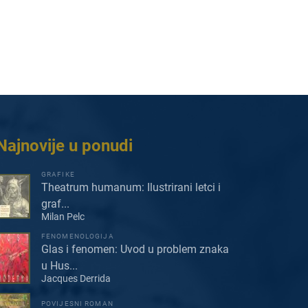
Najnovije u ponudi
GRAFIKE
Theatrum humanum: Ilustrirani letci i
graf...
Milan Pelc
FENOMENOLOGIJA
Glas i fenomen: Uvod u problem znaka
u Hus...
Jacques Derrida
POVIJESNI ROMAN