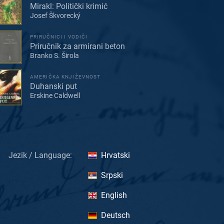
Mirakl: Politički krimić
Josef Škvorecký
PRIRUČNICI I VODIČI
Priručnik za armirani beton
Branko S. Širola
AMERIČKA KNJIŽEVNOST
Duhanski put
Erskine Caldwell
Jezik / Language:
Hrvatski
Srpski
English
Deutsch