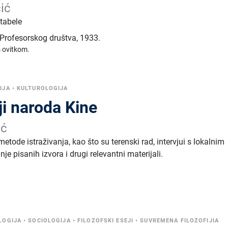
ić
 tabele
 Profesorskog društva
,
1933.
s ovitkom.
IJA
•
KULTUROLOGIJA
aji naroda Kine
ić
e metode istraživanja, kao što su terenski rad, intervjui s lokalnim
e pisanih izvora i drugi relevantni materijali.
LOGIJA
•
SOCIOLOGIJA
•
FILOZOFSKI ESEJI
•
SUVREMENA FILOZOFIJIA