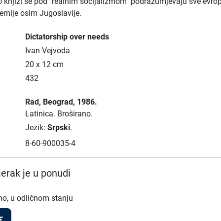
U knjizi se pod "realnim socijalizmom" podrazumjevaju sve evro
zemlje osim Jugoslavije.
Dictatorship over needs
Ivan Vejvoda
20 x 12 cm
432
Rad
, Beograd
, 1986.
Latinica.
Broširano.
Jezik:
Srpski
.
8-60-900035-4
erak je u ponudi
no, u odličnom stanju
€