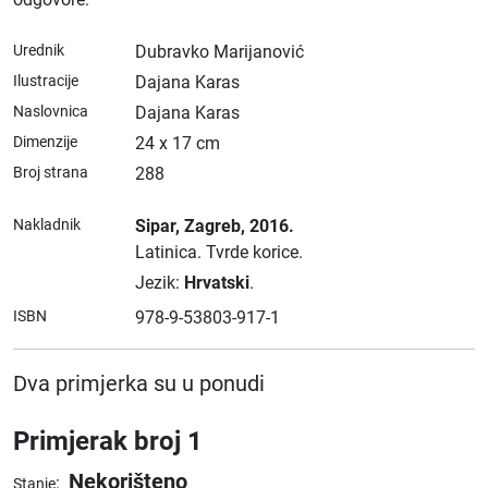
Urednik
Dubravko Marijanović
Ilustracije
Dajana Karas
Naslovnica
Dajana Karas
Dimenzije
24 x 17 cm
Broj strana
288
Nakladnik
Sipar
, Zagreb
, 2016.
Latinica.
Tvrde korice.
Jezik:
Hrvatski
.
ISBN
978-9-53803-917-1
Dva primjerka su u ponudi
Primjerak broj 1
Nekorišteno
:
Stanje