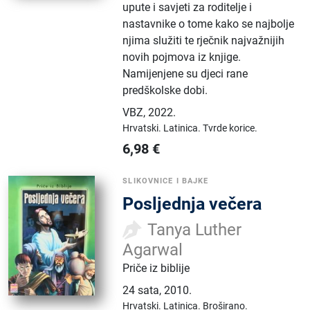
upute i savjeti za roditelje i
nastavnike o tome kako se najbolje
njima služiti te rječnik najvažnijih
novih pojmova iz knjige.
Namijenjene su djeci rane
predškolske dobi.
VBZ
,
2022.
Hrvatski.
Latinica.
Tvrde korice.
6,98
€
SLIKOVNICE I BAJKE
Posljednja večera
Tanya Luther
Agarwal
Priče iz biblije
24 sata
,
2010.
Hrvatski.
Latinica.
Broširano.