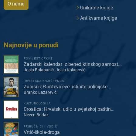
O nama
Unikatne knjige
Antikvarne knjige
Najnovije u ponudi
POVIJEST CRKVE
Zadarski kalendar iz benediktinskog samost...
Josip Balabanić, Josip Kolanović
HRVATSKA KNJIŽEVNOST
Zapisi iz Đorđevićeve: istinite policijske...
Branko Lazarević
KULTUROLOGIJA
Croatica: Hrvatski udio u svjetskoj baštin...
Neven Budak
PRIRUČNICI I VODIČI
Vrtić-škola-droga