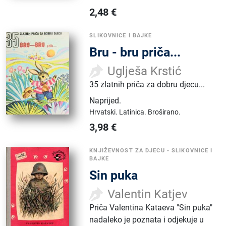
2,48
€
SLIKOVNICE I BAJKE
Bru - bru priča...
Uglješa Krstić
35 zlatnih priča za dobru djecu...
Naprijed
.
Hrvatski.
Latinica.
Broširano.
3,98
€
KNJIŽEVNOST ZA DJECU
•
SLIKOVNICE I
BAJKE
Sin puka
Valentin Katjev
Priča Valentina Kataeva "Sin puka"
nadaleko je poznata i odjekuje u