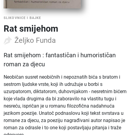
SLIKOVNICE I BAJKE
Rat smijehom
Željko Funda
Rat smijehom : fantastičan i humorističan
roman za djecu
Neobičan susret neobičnih i nepoznatih bića s bratom i
sestrom ljudske vrste, koji ih udružuje u borbi s
uzurpatorom, diktatorom, duhovnjakom - nesretnim bićem
koje vlada drugima da bi zaboravilo na vlastitu tugu i
nesreću, ispričan je u romanu filozofična nadahnuća
jezikom poezije. Unatoč podnaslovu koji tekst svrstava u
romane za djecu, za poeziju nagrađivani autor napisao je
roman za odrasle i to one koji postavljaju pitanja i traže
odgovore.