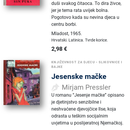
duši svakog čitaoca. To dira živce,
jer je tema rata uvijek bolna.
Pogotovo kada su nevina djeca u
centru borbi.
Mladost
,
1965.
Hrvatski.
Latinica.
Tvrde korice.
2,98
€
KNJIŽEVNOST ZA DJECU
•
SLIKOVNICE I
BAJKE
Jesenske mačke
Mirjam Pressler
U romanu “Jesenje mačke” opisano
je djetinjstvo senzibilne i
neshvaćene djevojčice Ilse, koja
odrasta u teškim socijalnim
uvjetima u poslijeratnoj Njemačkoj.