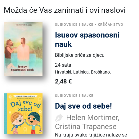
Možda će Vas zanimati i ovi naslovi
SLIKOVNICE I BAJKE
•
KRŠĆANSTVO
Isusov spasonosni
nauk
Biblijske priče za djecu
24 sata
.
Hrvatski.
Latinica.
Broširano.
2,48
€
SLIKOVNICE I BAJKE
Daj sve od sebe!
Helen Mortimer,
Cristina Trapanese
Na kraju svake knjižice nalaze se