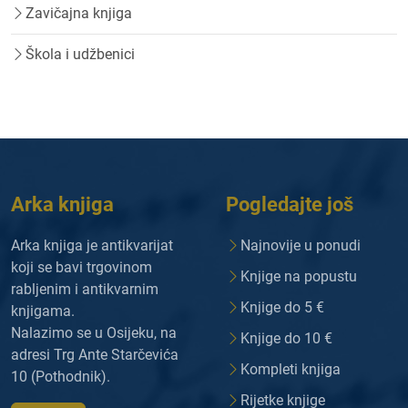
Zavičajna knjiga
Škola i udžbenici
Arka knjiga
Pogledajte još
Arka knjiga je antikvarijat
Najnovije u ponudi
koji se bavi trgovinom
Knjige na popustu
rabljenim i antikvarnim
Knjige do 5 €
knjigama.
Nalazimo se u Osijeku, na
Knjige do 10 €
adresi Trg Ante Starčevića
Kompleti knjiga
10 (Pothodnik).
Rijetke knjige