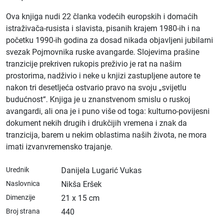
Ova knjiga nudi 22 članka vodećih europskih i domaćih
istraživača-rusista i slavista, pisanih krajem 1980-ih i na
početku 1990-ih godina za dosad nikada objavljeni jubilarni
svezak Pojmovnika ruske avangarde. Slojevima prašine
tranzicije prekriven rukopis preživio je rat na našim
prostorima, nadživio i neke u knjizi zastupljene autore te
nakon tri desetljeća ostvario pravo na svoju „svijetlu
budućnost“. Knjiga je u znanstvenom smislu o ruskoj
avangardi, ali ona je i puno više od toga: kulturno-povijesni
dokument nekih drugih i drukčijih vremena i znak da
tranzicija, barem u nekim oblastima naših života, ne mora
imati izvanvremensko trajanje.
Urednik
Danijela Lugarić Vukas
Naslovnica
Nikša Eršek
Dimenzije
21 x 15 cm
Broj strana
440