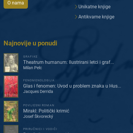
O nama
Unikatne knjige
Antikvarne knjige
Najnovije u ponudi
GRAFIKE
Theatrum humanum: Ilustrirani letci i graf...
Milan Pelc
FENOMENOLOGIJA
Glas i fenomen: Uvod u problem znaka u Hus...
Jacques Derrida
POVIJESNI ROMAN
Mirakl: Politički krimić
Josef Škvorecký
PRIRUČNICI I VODIČI