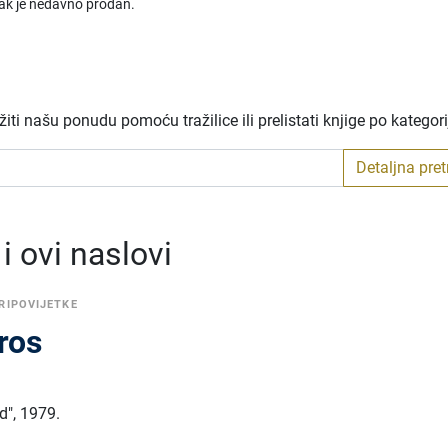
rak je nedavno prodan.
ti našu ponudu pomoću tražilice ili prelistati knjige po kategor
Detaljna pre
 ovi naslovi
RIPOVIJETKE
ros
d"
,
1979.