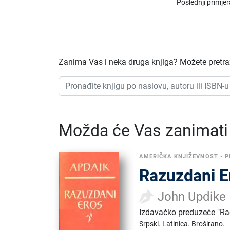
Poslednji primje
Zanima Vas i neka druga knjiga? Možete pretraži
Možda će Vas zanimati i
AMERIČKA KNJIŽEVNOST
•
P
Razuzdani E
John Updike
Izdavačko preduzeće "Ra
Srpski.
Latinica.
Broširano.