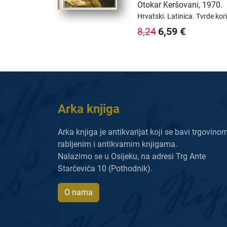
Otokar Keršovani
,
1970.
Hrvatski.
Latinica.
Tvrde kor
6,59
€
8,24
Arka knjiga
Arka knjiga je antikvarijat koji se bavi trgovino
rabljenim i antikvarnim knjigama.
Nalazimo se u Osijeku, na adresi Trg Ante
Starčevića 10 (Pothodnik).
O nama