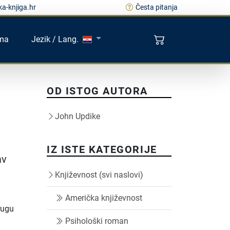
a-knjiga.hr
Česta pitanja
ma
Jezik / Lang.
OD ISTOG AUTORA
John Updike
IZ ISTE KATEGORIJE
av
Književnost (svi naslovi)
Američka književnost
rugu
Psihološki roman