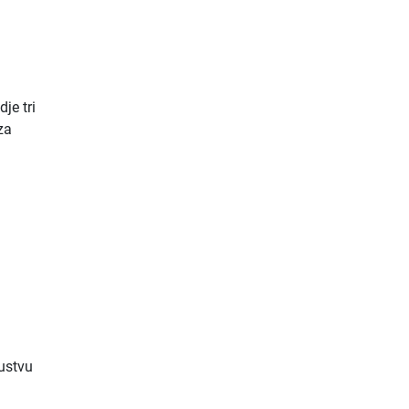
dje tri
za
ustvu