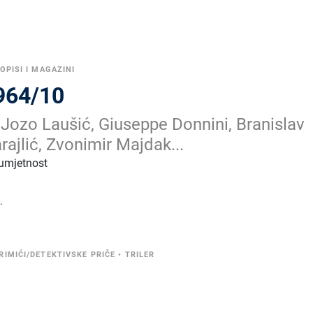
OPISI I MAGAZINI
964/10
, Jozo Laušić, Giuseppe Donnini, Branislav
arajlić, Zvonimir Majdak...
 umjetnost
.
RIMIĆI/DETEKTIVSKE PRIČE
•
TRILER