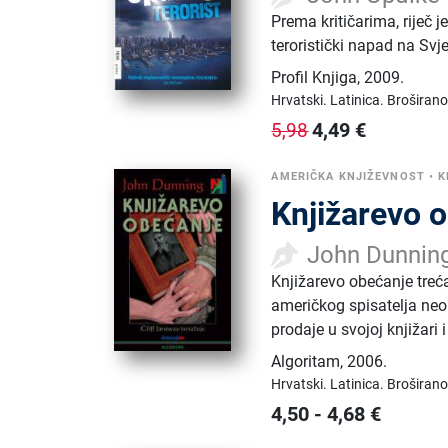
Prema kritičarima, riječ 
teroristički napad na Svje
Profil Knjiga
,
2009.
Hrvatski.
Latinica.
Broširano
4,49
€
5,98
AMERIČKA KNJIŽEVNOST
•
K
Knjižarevo o
John Dunnin
Knjižarevo obećanje treć
američkog spisatelja neob
prodaje u svojoj knjižari
Algoritam
,
2006.
Hrvatski.
Latinica.
Broširano
4,50
-
4,68
€