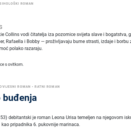
SIHOLOŠKI ROMAN
s
ie Collins vodi čitatelja iza pozornice svijeta slave i bogatstva, g
r, Rafaella i Bobby — proživljavaju burne strasti, izdaje i borbu 
 moć polako razaraju.
ice s ovitkom.
OVIJESNI ROMAN
•
RATNI ROMAN
 buđenja
53) debitantski je roman Leona Urisa temeljen na njegovom isk
 kao pripadnika 6. pukovnije marinaca.