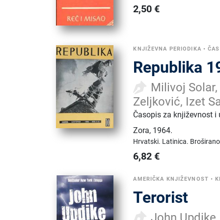
2,50
€
KNJIŽEVNA PERIODIKA
•
ČAS
Republika 1
Milivoj Solar
Zeljković, Izet S
Časopis za književnost i
Zora
,
1964.
Hrvatski.
Latinica.
Broširano
6,82
€
AMERIČKA KNJIŽEVNOST
•
K
Terorist
John Updike