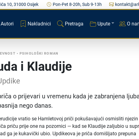
ića 10, 31000 Osijek
Pon-Pet 8-20h, Sub 9-13h
kontakt@ark
Autori
Nakladnici
Pretraga
Upute
O na
ŽEVNOST
•
PSIHOLOŠKI ROMAN
uda i Klaudije
Updike
priča o prijevari u vremenu kada je zabranjena ljub
pasnija nego danas.
erudicije vratio se Hamletovoj priči pokušavajući osmisliti njezin
iča priču prije one na pozornici — kad se Klaudije zaljubio u sup
kad ga je kukavički ubio. Updikeova je priča domišljato prepuna