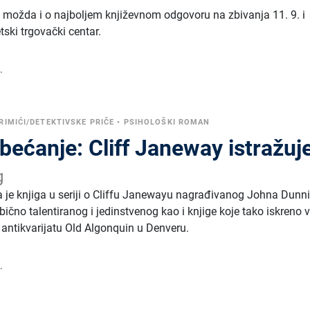
je možda i o najboljem književnom odgovoru na zbivanja 11. 9. i
tski trgovački centar.
.
RIMIĆI/DETEKTIVSKE PRIČE
•
PSIHOLOŠKI ROMAN
bećanje: Cliff Janeway istražuj
g
a je knjiga u seriji o Cliffu Janewayu nagrađivanog Johna Dunn
ično talentiranog i jedinstvenog kao i knjige koje tako iskreno vo
 i antikvarijatu Old Algonquin u Denveru.
.