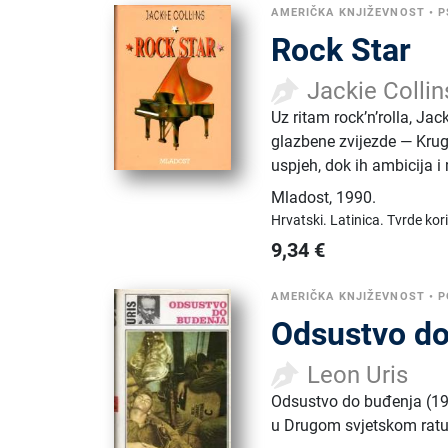
AMERIČKA KNJIŽEVNOST
•
P
Rock Star
Jackie Collin
Uz ritam rock’n’rolla, Jack
glazbene zvijezde — Kruge
uspjeh, dok ih ambicija i
Mladost
,
1990.
Hrvatski.
Latinica.
Tvrde kor
9,34
€
AMERIČKA KNJIŽEVNOST
•
P
Odsustvo do
Leon Uris
Odsustvo do buđenja (19
u Drugom svjetskom ratu