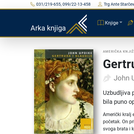
031/219-655, 099/22-13-458
Trg Ante Starčev
Knjige
Arka knjiga
AMERIČKA KNJI
Gertr
John 
Uzbudljiva 
bila puno o
Američki kralj 
početak. On pr
svoga brata i 