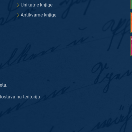
Unikatne knjige
Antikvarne knjige
eta.
dostava na teritoriju