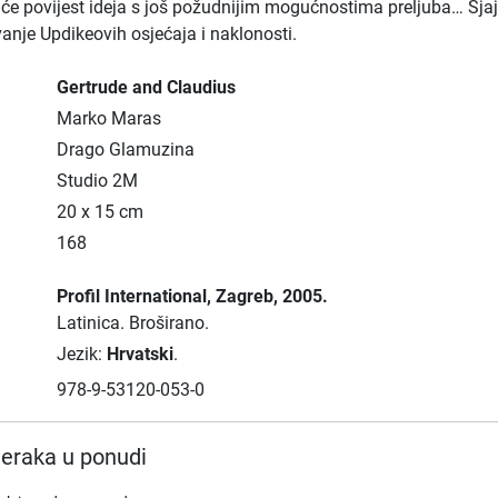
pliće povijest ideja s još požudnijim mogućnostima preljuba… Sjaj
ivanje Updikeovih osjećaja i naklonosti.
Gertrude and Claudius
Marko Maras
Drago Glamuzina
Studio 2M
20 x 15 cm
168
Profil International
, Zagreb
, 2005.
Latinica.
Broširano.
Jezik:
Hrvatski
.
978-9-53120-053-0
eraka u ponudi