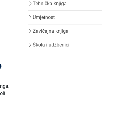
Tehnička knjiga
Umjetnost
Zavičajna knjiga
Škola i udžbenici
e
inga,
li i