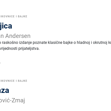
LIKOVNICE I BAJKE
jica
an Andersen
o raskošno izdanje poznate klasične bajke o hladnoj i okrutnoj kra
vrijednosti prijateljstva.
.
LIKOVNICE I BAJKE
aza
ović-Zmaj