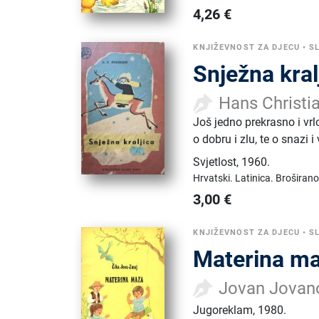
4,26
€
KNJIŽEVNOST ZA DJECU
•
S
Snježna kral
Hans Christi
Još jedno prekrasno i vrl
o dobru i zlu, te o snazi i 
Svjetlost
,
1960.
Hrvatski.
Latinica.
Broširano
3,00
€
KNJIŽEVNOST ZA DJECU
•
S
Materina m
Jovan Jovan
Jugoreklam
,
1980.