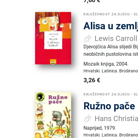
7,60
€
KNJIŽEVNOST ZA DJECU
•
S
Alisa u zeml
Lewis Carroll
Djevojčica Alisa slijedi 
neobičnih pustolovina ist
Mozaik knjiga
,
2004.
Hrvatski.
Latinica.
Broširano
3,26
€
KNJIŽEVNOST ZA DJECU
•
S
Ružno pače
Hans Christi
Naprijed
,
1979.
Hrvatski.
Latinica.
Broširano