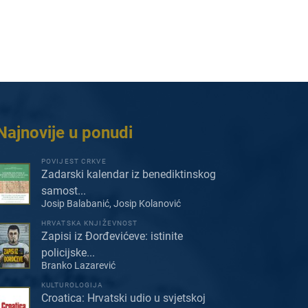
Najnovije u ponudi
POVIJEST CRKVE
Zadarski kalendar iz benediktinskog
samost...
Josip Balabanić, Josip Kolanović
HRVATSKA KNJIŽEVNOST
Zapisi iz Đorđevićeve: istinite
policijske...
Branko Lazarević
KULTUROLOGIJA
Croatica: Hrvatski udio u svjetskoj