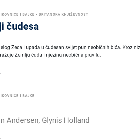
LIKOVNICE I BAJKE
•
BRITANSKA KNJIŽEVNOST
ji čudesa
Bijelog Zeca i upada u čudesan svijet pun neobičnih bića. Kroz ni
ražuje Zemlju čuda i njezina neobična pravila.
.
LIKOVNICE I BAJKE
an Andersen, Glynis Holland
.