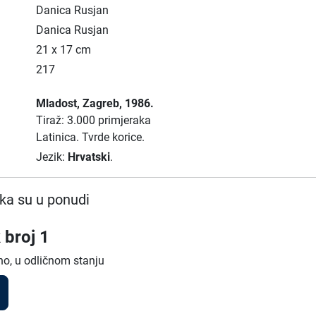
Danica Rusjan
Danica Rusjan
21 x 17 cm
217
Mladost
, Zagreb
, 1986.
Tiraž: 3.000 primjeraka
Latinica.
Tvrde korice.
Jezik:
Hrvatski
.
ka su u ponudi
 broj 1
no, u odličnom stanju