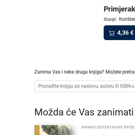
Primjerak
:
Korište
Stanje
4,36
€
Zanima Vas i neka druga knjiga? Možete pretraži
Možda će Vas zanimati i
KRIMIĆI/DETEKTIVSKE PRIČE