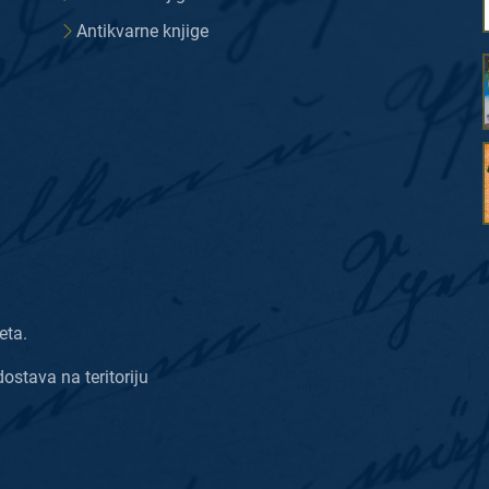
Antikvarne knjige
eta.
dostava na teritoriju