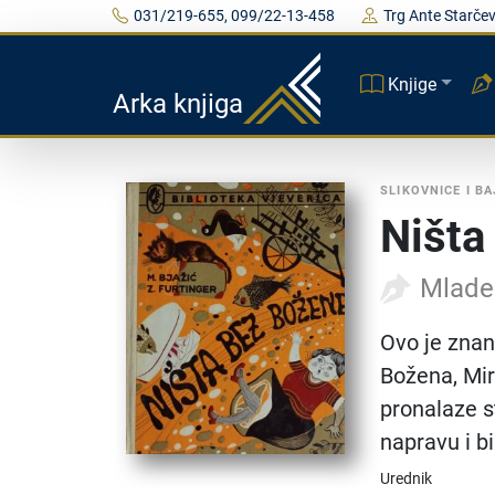
031/219-655, 099/22-13-458
Trg Ante Starčev
Knjige
Arka knjiga
SLIKOVNICE I BA
Ništa
Mladen
Ovo je znan
Božena, Mir
pronalaze s
napravu i b
Urednik