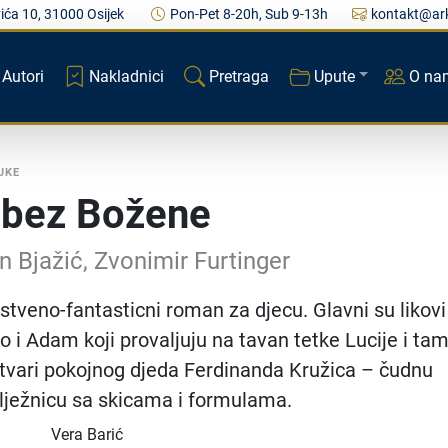
ića 10, 31000 Osijek
Pon-Pet 8-20h, Sub 9-13h
kontakt@ark
Autori
Nakladnici
Pretraga
Upute
O na
JKE
 bez Božene
 Bjažić, Zvonimir Furtinger
stveno-fantasticni roman za djecu. Glavni su likovi
o i Adam koji provaljuju na tavan tetke Lucije i ta
tvari pokojnog djeda Ferdinanda Kružica – čudnu
ilježnicu sa skicama i formulama.
Vera Barić