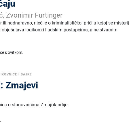
ćaju
ć, Zvonimir Furtinger
ili nadnaravno, riječ je o kriminalističkoj priči u kojoj se misteri
ju objašnjava logikom i ljudskim postupcima, a ne stvarnim
ice s ovitkom.
LIKOVNICE I BAJKE
i: Zmajevi
vnica o stanovnicima Zmajolandije.
.