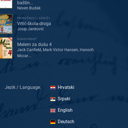
baštin...
Neven Budak
PRIRUČNICI I VODIČI
Vrtić-škola-droga
Josip Janković
DUHOVNOST
Melem za dušu 4
Jack Canfield, Mark Victor Hansen, Hanoch
Mccar...
Jezik / Language:
Hrvatski
Srpski
English
Deutsch