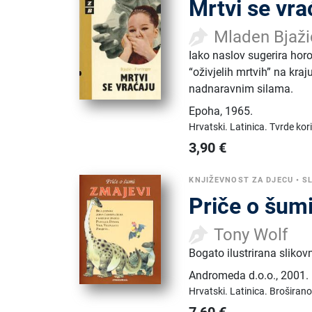
Mrtvi se vra
Mladen Bjaži
Iako naslov sugerira horor 
“oživjelih mrtvih” na kra
nadnaravnim silama.
Epoha
,
1965.
Hrvatski.
Latinica.
Tvrde kor
3,90
€
KNJIŽEVNOST ZA DJECU
•
S
Priče o šum
Tony Wolf
Bogato ilustrirana sliko
Andromeda d.o.o.
,
2001.
Hrvatski.
Latinica.
Broširano