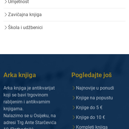
Umjetnost
Zavičajna knjiga
Škola i udžbenici
Arka knjiga
Pogledajte još
Arka knjiga je antikvarijat
Najnovije u ponudi
koji se bavi trgovinom
Knjige na popustu
rabljenim i antikvarnim
Knjige do 5 €
knjigama.
Nalazimo se u Osijeku, na
Knjige do 10 €
adresi Trg Ante Starčevića
Kompleti knjiga