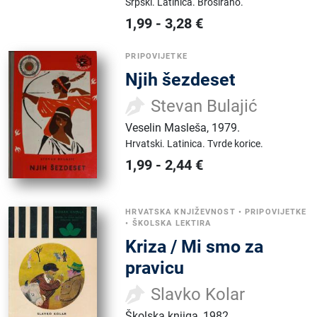
Srpski.
Latinica.
Broširano.
1,99
-
3,28
€
PRIPOVIJETKE
Njih šezdeset
Stevan Bulajić
Veselin Masleša
,
1979.
Hrvatski.
Latinica.
Tvrde korice.
1,99
-
2,44
€
HRVATSKA KNJIŽEVNOST
•
PRIPOVIJETKE
•
ŠKOLSKA LEKTIRA
Kriza / Mi smo za
pravicu
Slavko Kolar
Školska knjiga
,
1982.