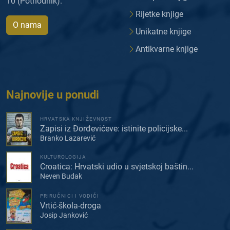
10 (Pothodnik).
Rijetke knjige
O nama
Unikatne knjige
Antikvarne knjige
Najnovije u ponudi
HRVATSKA KNJIŽEVNOST
Zapisi iz Đorđevićeve: istinite policijske...
Branko Lazarević
KULTUROLOGIJA
Croatica: Hrvatski udio u svjetskoj baštin...
Neven Budak
PRIRUČNICI I VODIČI
Vrtić-škola-droga
Josip Janković