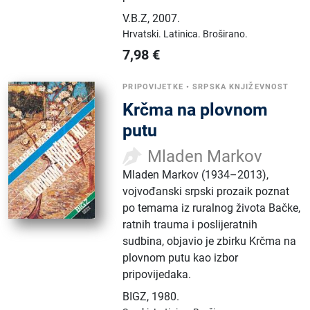
V.B.Z
,
2007.
Hrvatski.
Latinica.
Broširano.
7,98
€
PRIPOVIJETKE
•
SRPSKA KNJIŽEVNOST
Krčma na plovnom
putu
Mladen Markov
Mladen Markov (1934–2013),
vojvođanski srpski prozaik poznat
po temama iz ruralnog života Bačke,
ratnih trauma i poslijeratnih
sudbina, objavio je zbirku Krčma na
plovnom putu kao izbor
pripovijedaka.
BIGZ
,
1980.