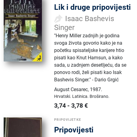
Lik i druge pripovijesti
Isaac Bashevis
Singer
"Henry Miller zadnjih je godina
svoga života govorio kako je na
početku spisateljske karijere htio
pisati kao Knut Hamsun, a kako
sada, u zadnjem desetljeću, da se
ponovo rodi, želi pisati kao Isak
Bashevis Singer." - Dario Grgić
August Cesarec
,
1987.
Hrvatski.
Latinica.
Broširano.
3,74
-
3,78
€
PRIPOVIJETKE
Pripovijesti