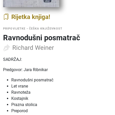
Rijetka knjiga
PRIPOVIJETKE
•
ČEŠKA KNJIŽEVNOST
Ravnodušni posmatrač
Richard Weiner
SADRŽAJ:
Predgovor: Jara Ribnikar
Ravnodušni posmatrač
Let vrane
Ravnoteža
Kostajnik
Prazna stolica
Preporod