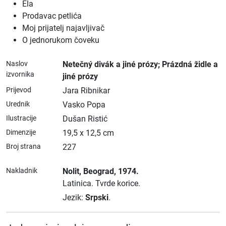
Ela
Prodavac petlića
Moj prijatelj najavljivač
O jednorukom čoveku
Naslov
Netečný divák a jiné prózy; Prázdná židle a
izvornika
jiné prózy
Prijevod
Jara Ribnikar
Urednik
Vasko Popa
Ilustracije
Dušan Ristić
Dimenzije
19,5 x 12,5 cm
Broj strana
227
Nakladnik
Nolit
, Beograd
, 1974.
Latinica.
Tvrde korice.
Jezik:
Srpski
.