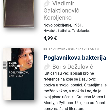
Vladimir
Galaktionovič
Koroljenko
Novo pokoljenje
,
1951.
Hrvatski.
Latinica.
Tvrde korice.
4,99
€
PRIPOVIJETKE
•
PSIHOLOŠKI ROMAN
Poglavnikova bakterija
Boris Dežulović
Kritičari su već ispisali brojne
reference na koje se Dežulović
poziva u svojoj poetici. Čitateljima je
možda važno, a možda i ne, da je
ovaj pisac učenik i Groucha Marxa i
Montyja Pythona. U cijenu uračunat
porez na šund literaturu.