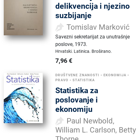
delikvencija i njezino
suzbijanje
Tomislav Marković
Savezni sekretarijat za unutrašnje
poslove
,
1973.
Hrvatski.
Latinica.
Broširano.
7,96
€
DRUŠTVENE ZNANOSTI
•
EKONOMIJA
•
PRAVO
•
STATISTIKA
Statistika za
poslovanje i
ekonomiju
Paul Newbold,
William L. Carlson, Betty
Thorne