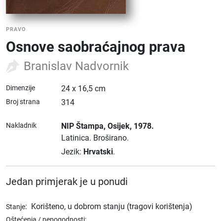
PRAVO
Osnove saobraćajnog prava
Branislav Nadvornik
Dimenzije
24 x 16,5 cm
Broj strana
314
Nakladnik
NIP Štampa
, Osijek
, 1978.
Latinica.
Broširano.
Jezik:
Hrvatski
.
Jedan primjerak je u ponudi
:
Korišteno, u dobrom stanju (tragovi korištenja)
Stanje
Oštećenja / nepogodnosti: