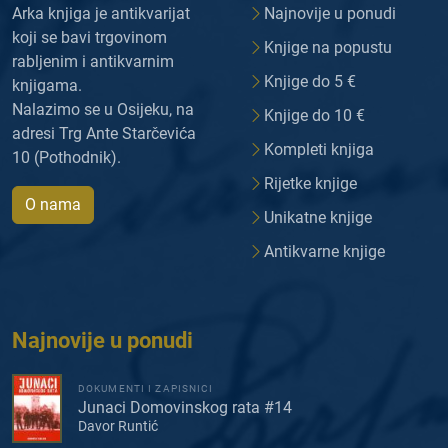
Arka knjiga je antikvarijat
Najnovije u ponudi
koji se bavi trgovinom
Knjige na popustu
rabljenim i antikvarnim
Knjige do 5 €
knjigama.
Nalazimo se u Osijeku, na
Knjige do 10 €
adresi Trg Ante Starčevića
Kompleti knjiga
10 (Pothodnik).
Rijetke knjige
O nama
Unikatne knjige
Antikvarne knjige
Najnovije u ponudi
DOKUMENTI I ZAPISNICI
Junaci Domovinskog rata #14
Davor Runtić