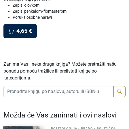
Zapisi olovkom
Zapisi penkalom/flomasterom
Poruka osobne naravi
4,65
€
Zanima Vas i neka druga knjiga? Možete pretražiti našu
ponudu pomoću tražilice ili prelistati knjige po
kategorijama.
Možda će Vas zanimati i ovi naslovi
POLITOLOGIJA
•
PRAVO
•
POLITIČKA