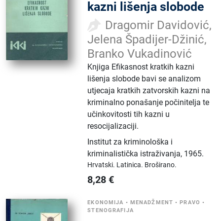
kazni lišenja slobode
Dragomir Davidović,
Jelena Špadijer-Džinić,
Branko Vukadinović
Knjiga Efikasnost kratkih kazni
lišenja slobode bavi se analizom
utjecaja kratkih zatvorskih kazni na
kriminalno ponašanje počinitelja te
učinkovitosti tih kazni u
resocijalizaciji.
Institut za kriminološka i
kriminalistička istraživanja
,
1965.
Hrvatski.
Latinica.
Broširano.
8,28
€
EKONOMIJA
•
MENADŽMENT
•
PRAVO
•
STENOGRAFIJA