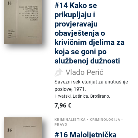
#14 Kako se
prikupljaju i
provjeravaju
obavještenja o
krivičnim djelima za
koja se goni po
službenoj dužnosti
Vlado Perić
Savezni sekretarijat za unutrašnje
poslove
,
1971.
Hrvatski.
Latinica.
Broširano.
7,96
€
KRIMINALISTIKA
•
KRIMINOLOGIJA
•
PRAVO
#16 Maloljetnička