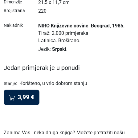
Dimenzije
21,5 x 11,7 cm
Broj strana
220
Nakladnik
NIRO Književne novine
, Beograd
, 1985.
Tiraž: 2.000 primjeraka
Latinica.
Broširano.
Jezik:
Srpski
.
Jedan primjerak je u ponudi
:
Korišteno, u vrlo dobrom stanju
Stanje
3,99
€
Zanima Vas i neka druga knjiga? Možete pretražiti našu