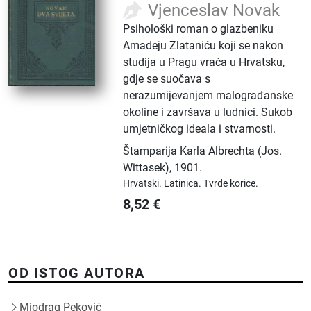
Vjenceslav Novak
Psihološki roman o glazbeniku
Amadeju Zlataniću koji se nakon
studija u Pragu vraća u Hrvatsku,
gdje se suočava s
nerazumijevanjem malograđanske
okoline i završava u ludnici. Sukob
umjetničkog ideala i stvarnosti.
Štamparija Karla Albrechta (Jos.
Wittasek)
,
1901.
Hrvatski.
Latinica.
Tvrde korice.
8,52
€
OD ISTOG AUTORA
Miodrag Peković