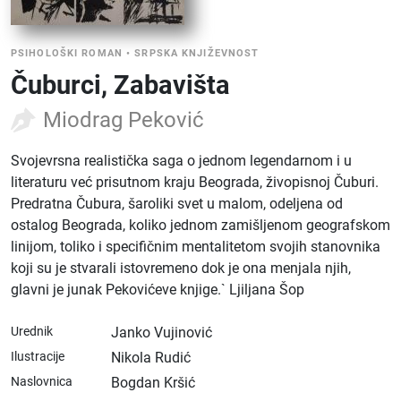
PSIHOLOŠKI ROMAN
•
SRPSKA KNJIŽEVNOST
Čuburci, Zabavišta
Miodrag Peković
Svojevrsna realistička saga o jednom legendarnom i u
literaturu već prisutnom kraju Beograda, živopisnoj Čuburi.
Predratna Čubura, šaroliki svet u malom, odeljena od
ostalog Beograda, koliko jednom zamišljenom geografskom
linijom, toliko i specifičnim mentalitetom svojih stanovnika
koji su je stvarali istovremeno dok je ona menjala njih,
glavni je junak Pekovićeve knjige.` Ljiljana Šop
Urednik
Janko Vujinović
Ilustracije
Nikola Rudić
Naslovnica
Bogdan Kršić