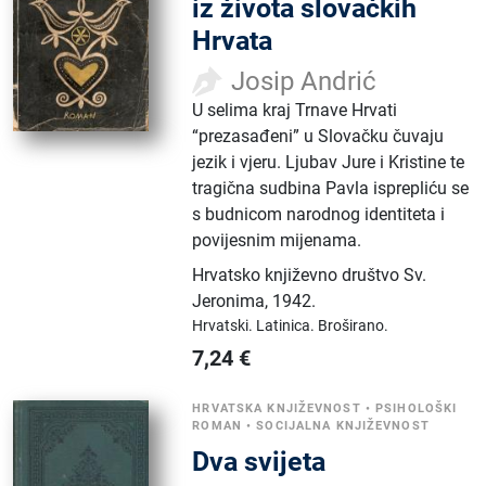
iz života slovačkih
Hrvata
Josip Andrić
U selima kraj Trnave Hrvati
“prezasađeni” u Slovačku čuvaju
jezik i vjeru. Ljubav Jure i Kristine te
tragična sudbina Pavla isprepliću se
s budnicom narodnog identiteta i
povijesnim mijenama.
Hrvatsko književno društvo Sv.
Jeronima
,
1942.
Hrvatski.
Latinica.
Broširano.
7,24
€
HRVATSKA KNJIŽEVNOST
•
PSIHOLOŠKI
ROMAN
•
SOCIJALNA KNJIŽEVNOST
Dva svijeta