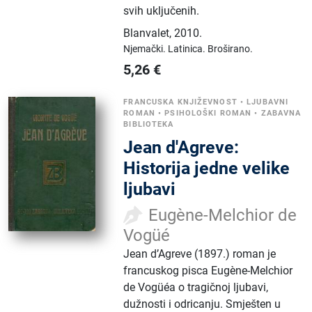
svih uključenih.
Blanvalet
,
2010.
Njemački.
Latinica.
Broširano.
5,26
€
FRANCUSKA KNJIŽEVNOST
•
LJUBAVNI
ROMAN
•
PSIHOLOŠKI ROMAN
•
ZABAVNA
BIBLIOTEKA
Jean d'Agreve:
Historija jedne velike
ljubavi
Eugène-Melchior de
Vogüé
Jean d’Agreve (1897.) roman je
francuskog pisca Eugène-Melchior
de Vogüéa o tragičnoj ljubavi,
dužnosti i odricanju. Smješten u