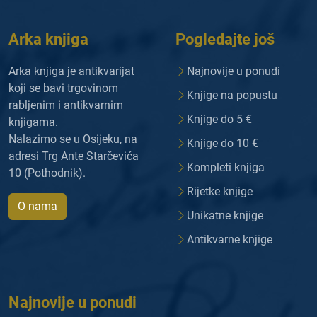
Arka knjiga
Pogledajte još
Arka knjiga je antikvarijat
Najnovije u ponudi
koji se bavi trgovinom
Knjige na popustu
rabljenim i antikvarnim
Knjige do 5 €
knjigama.
Nalazimo se u Osijeku, na
Knjige do 10 €
adresi Trg Ante Starčevića
Kompleti knjiga
10 (Pothodnik).
Rijetke knjige
O nama
Unikatne knjige
Antikvarne knjige
Najnovije u ponudi