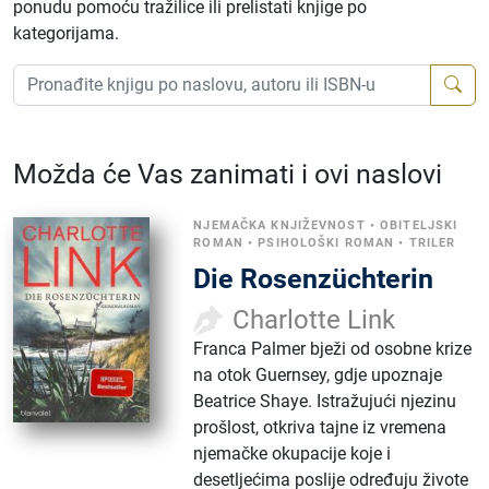
ponudu pomoću tražilice ili prelistati knjige po
kategorijama.
Možda će Vas zanimati i ovi naslovi
NJEMAČKA KNJIŽEVNOST
•
OBITELJSKI
ROMAN
•
PSIHOLOŠKI ROMAN
•
TRILER
Die Rosenzüchterin
Charlotte Link
Franca Palmer bježi od osobne krize
na otok Guernsey, gdje upoznaje
Beatrice Shaye. Istražujući njezinu
prošlost, otkriva tajne iz vremena
njemačke okupacije koje i
desetljećima poslije određuju živote