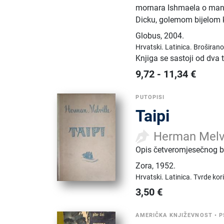
mornara Ishmaela o mani
Dicku, golemom bijelom k
Globus
,
2004.
Hrvatski.
Latinica.
Broširano
Knjiga se sastoji od dva
9,72
-
11,34
€
PUTOPISI
Taipi
Herman Melvi
Opis četveromjesečnog 
Zora
,
1952.
Hrvatski.
Latinica.
Tvrde kor
3,50
€
AMERIČKA KNJIŽEVNOST
•
P