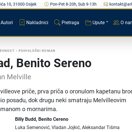
ića 10, 31000 Osijek
Pon-Pet 8-20h, Sub 9-13h
kontakt@ark
Autori
Nakladnici
Pretraga
Upute
O na
ŽEVNOST
•
PSIHOLOŠKI ROMAN
Bad, Benito Sereno
n Melville
illeove priče, prva priča o oronulom kapetanu bro
ubio posadu, dok drugu neki smatraju Melvilleovim
romanom o mornarima.
Billy Budd, Benito Cereno
Luka Semenović, Vladan Jojkić, Aleksandar Tišma