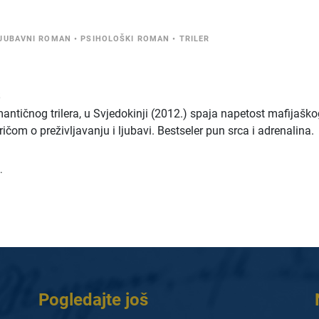
JUBAVNI ROMAN
•
PSIHOLOŠKI ROMAN
•
TRILER
s
mantičnog trilera, u Svjedokinji (2012.) spaja napetost mafijašk
om o preživljavanju i ljubavi. Bestseler pun srca i adrenalina.
.
Pogledajte još