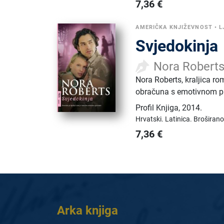
7,36
€
AMERIČKA KNJIŽEVNOST
•
L
Svjedokinja
Nora Robert
Nora Roberts, kraljica ro
obračuna s emotivnom prič
Profil Knjiga
,
2014.
Hrvatski.
Latinica.
Broširano
7,36
€
Arka knjiga