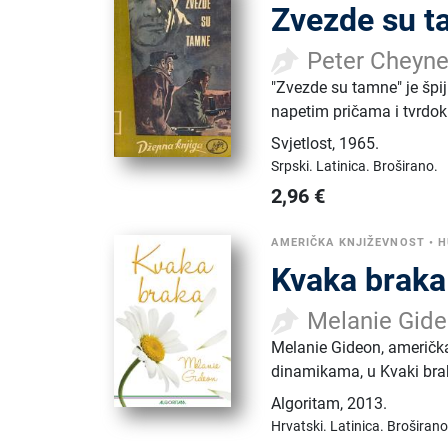
Zvezde su 
Peter Cheyn
"Zvezde su tamne" je špij
napetim pričama i tvrdo
Svjetlost
,
1965.
Srpski.
Latinica.
Broširano.
2,96
€
AMERIČKA KNJIŽEVNOST
•
H
Kvaka braka
Melanie Gid
Melanie Gideon, američk
dinamikama, u Kvaki brak
Algoritam
,
2013.
Hrvatski.
Latinica.
Broširano