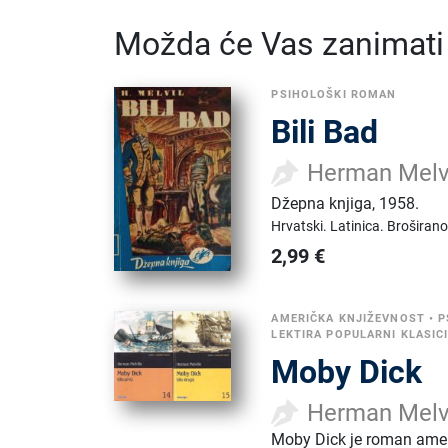
Možda će Vas zanimati i
PSIHOLOŠKI ROMAN
Bili Bad
Herman Melvi
Džepna knjiga
,
1958.
Hrvatski.
Latinica.
Broširano
2,99
€
AMERIČKA KNJIŽEVNOST
•
P
LEKTIRA POPULARNI KLASIC
Moby Dick
Herman Melvi
Moby Dick je roman ameri