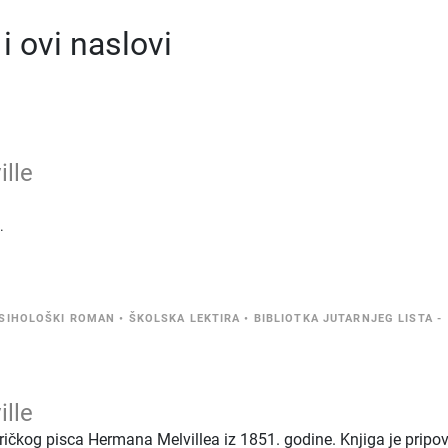
 ovi naslovi
lle
.
SIHOLOŠKI ROMAN
•
ŠKOLSKA LEKTIRA
•
BIBLIOTKA JUTARNJEG LISTA -
I
lle
čkog pisca Hermana Melvillea iz 1851. godine. Knjiga je pripov