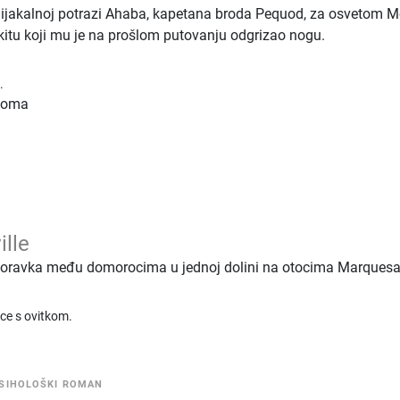
jakalnoj potrazi Ahaba, kapetana broda Pequod, za osvetom 
itu koji mu je na prošlom putovanju odgrizao nogu.
.
 toma
lle
boravka među domorocima u jednoj dolini na otocima Marquesa
ice s ovitkom.
SIHOLOŠKI ROMAN