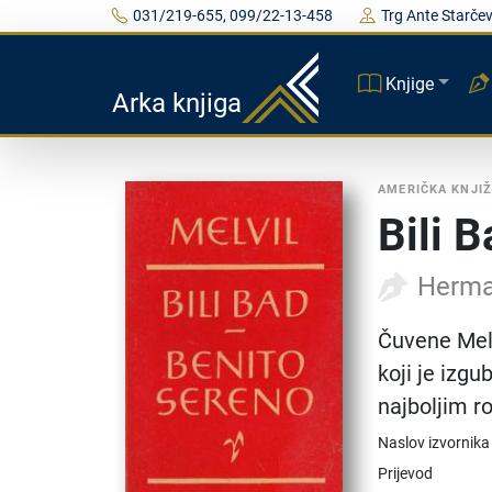
031/219-655, 099/22-13-458
Trg Ante Starčev
Knjige
Arka knjiga
AMERIČKA KNJI
Bili 
Herma
Čuvene Melv
koji je izg
najboljim 
Naslov izvornika
Prijevod