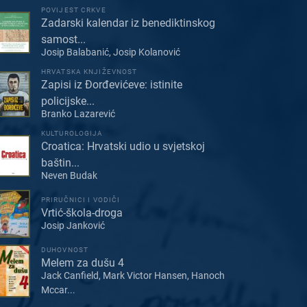
POVIJEST CRKVE
Zadarski kalendar iz benediktinskog
samost...
Josip Balabanić, Josip Kolanović
HRVATSKA KNJIŽEVNOST
Zapisi iz Đorđevićeve: istinite
policijske...
Branko Lazarević
KULTUROLOGIJA
Croatica: Hrvatski udio u svjetskoj
baštin...
Neven Budak
PRIRUČNICI I VODIČI
Vrtić-škola-droga
Josip Janković
DUHOVNOST
Melem za dušu 4
Jack Canfield, Mark Victor Hansen, Hanoch
Mccar...