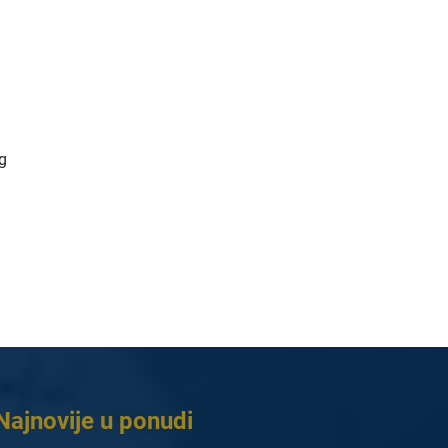
og
Najnovije u ponudi