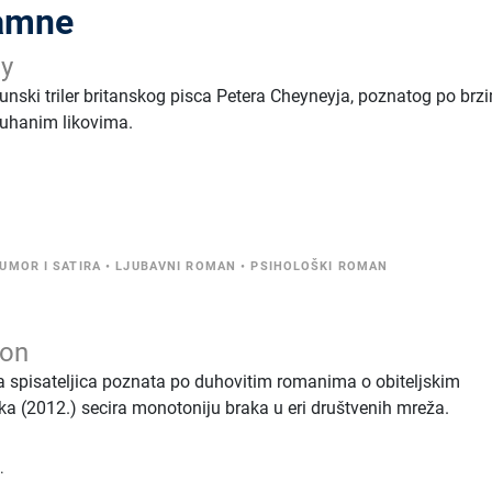
tamne
ey
unski triler britanskog pisca Petera Cheyneyja, poznatog po brz
kuhanim likovima.
UMOR I SATIRA
•
LJUBAVNI ROMAN
•
PSIHOLOŠKI ROMAN
eon
a spisateljica poznata po duhovitim romanima o obiteljskim
a (2012.) secira monotoniju braka u eri društvenih mreža.
.