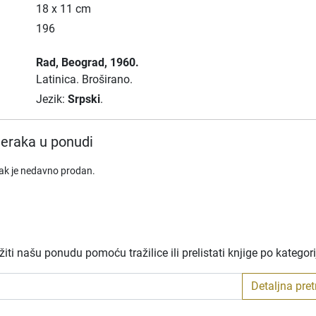
18 x 11 cm
196
Rad
, Beograd
, 1960.
Latinica.
Broširano.
Jezik:
Srpski
.
eraka u ponudi
rak je nedavno prodan.
ti našu ponudu pomoću tražilice ili prelistati knjige po kategor
Detaljna pre