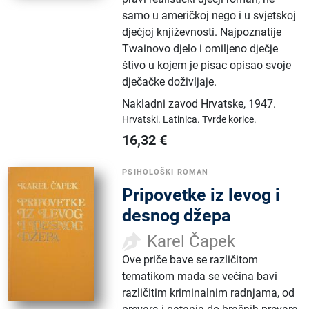
samo u američkoj nego i u svjetskoj
dječjoj književnosti. Najpoznatije
Twainovo djelo i omiljeno dječje
štivo u kojem je pisac opisao svoje
dječačke doživljaje.
Nakladni zavod Hrvatske
,
1947.
Hrvatski.
Latinica.
Tvrde korice.
16,32
€
PSIHOLOŠKI ROMAN
Pripovetke iz levog i
desnog džepa
Karel Čapek
Ove priče bave se različitom
tematikom mada se većina bavi
različitim kriminalnim radnjama, od