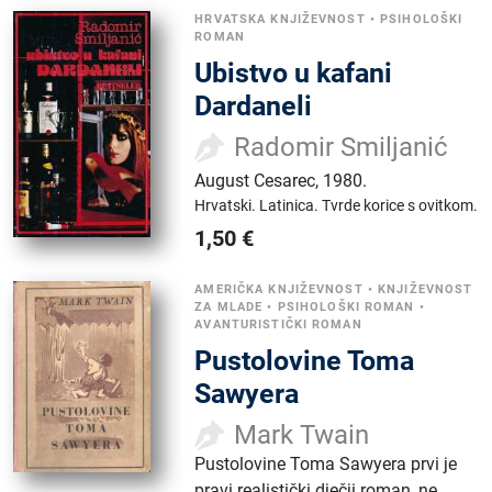
HRVATSKA KNJIŽEVNOST
•
PSIHOLOŠKI
ROMAN
Ubistvo u kafani
Dardaneli
Radomir Smiljanić
August Cesarec
,
1980.
Hrvatski.
Latinica.
Tvrde korice s ovitkom.
1,50
€
AMERIČKA KNJIŽEVNOST
•
KNJIŽEVNOST
ZA MLADE
•
PSIHOLOŠKI ROMAN
•
AVANTURISTIČKI ROMAN
Pustolovine Toma
Sawyera
Mark Twain
Pustolovine Toma Sawyera prvi je
pravi realistički dječji roman, ne