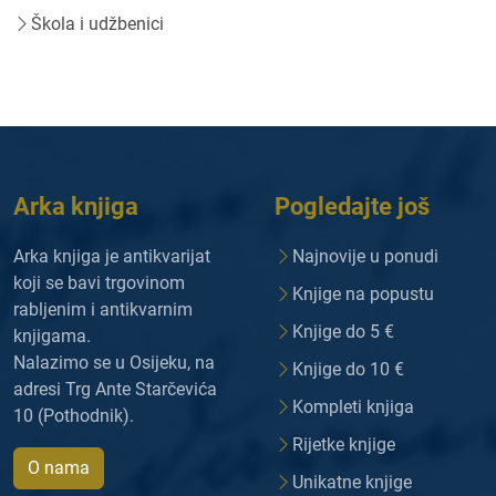
Škola i udžbenici
Arka knjiga
Pogledajte još
Arka knjiga je antikvarijat
Najnovije u ponudi
koji se bavi trgovinom
Knjige na popustu
rabljenim i antikvarnim
Knjige do 5 €
knjigama.
Nalazimo se u Osijeku, na
Knjige do 10 €
adresi Trg Ante Starčevića
Kompleti knjiga
10 (Pothodnik).
Rijetke knjige
O nama
Unikatne knjige