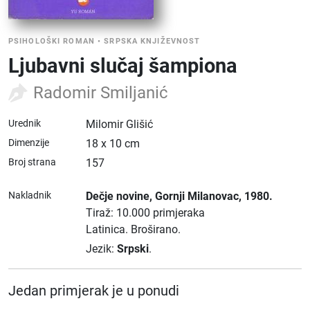
PSIHOLOŠKI ROMAN
•
SRPSKA KNJIŽEVNOST
Ljubavni slučaj šampiona
Radomir Smiljanić
Urednik
Milomir Glišić
Dimenzije
18 x 10 cm
Broj strana
157
Nakladnik
Dečje novine
, Gornji Milanovac
, 1980.
Tiraž: 10.000 primjeraka
Latinica.
Broširano.
Jezik:
Srpski
.
Jedan primjerak je u ponudi