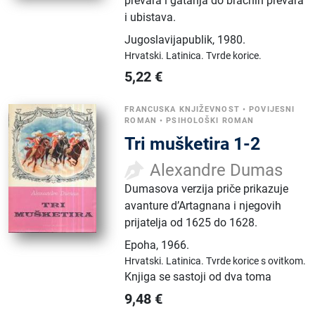
prevara i gatanja do bračnih prevara
i ubistava.
Jugoslavijapublik
,
1980.
Hrvatski.
Latinica.
Tvrde korice.
5,22
€
FRANCUSKA KNJIŽEVNOST
•
POVIJESNI
ROMAN
•
PSIHOLOŠKI ROMAN
Tri mušketira 1-2
Alexandre Dumas
Dumasova verzija priče prikazuje
avanture d’Artagnana i njegovih
prijatelja od 1625 do 1628.
Epoha
,
1966.
Hrvatski.
Latinica.
Tvrde korice s ovitkom.
Knjiga se sastoji od dva toma
9,48
€