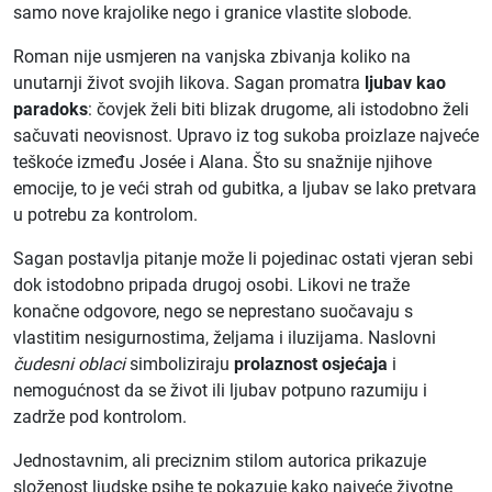
samo nove krajolike nego i granice vlastite slobode.
Roman nije usmjeren na vanjska zbivanja koliko na
unutarnji život svojih likova. Sagan promatra
ljubav kao
paradoks
: čovjek želi biti blizak drugome, ali istodobno želi
sačuvati neovisnost. Upravo iz tog sukoba proizlaze najveće
teškoće između Josée i Alana. Što su snažnije njihove
emocije, to je veći strah od gubitka, a ljubav se lako pretvara
u potrebu za kontrolom.
Sagan postavlja pitanje može li pojedinac ostati vjeran sebi
dok istodobno pripada drugoj osobi. Likovi ne traže
konačne odgovore, nego se neprestano suočavaju s
vlastitim nesigurnostima, željama i iluzijama. Naslovni
čudesni oblaci
simboliziraju
prolaznost osjećaja
i
nemogućnost da se život ili ljubav potpuno razumiju i
zadrže pod kontrolom.
Jednostavnim, ali preciznim stilom autorica prikazuje
složenost ljudske psihe te pokazuje kako najveće životne