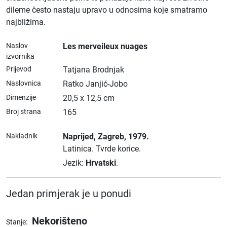
dileme često nastaju upravo u odnosima koje smatramo
najbližima.
Naslov
Les merveileux nuages
izvornika
Prijevod
Tatjana Brodnjak
Naslovnica
Ratko Janjić-Jobo
Dimenzije
20,5 x 12,5 cm
Broj strana
165
Nakladnik
Naprijed
, Zagreb
, 1979.
Latinica.
Tvrde korice.
Jezik:
Hrvatski
.
Jedan primjerak je u ponudi
Nekorišteno
:
Stanje