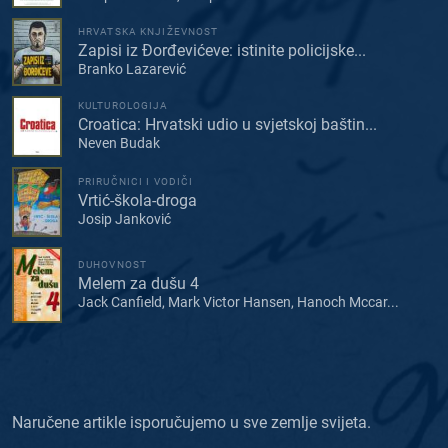
HRVATSKA KNJIŽEVNOST
Zapisi iz Đorđevićeve: istinite policijske...
Branko Lazarević
KULTUROLOGIJA
Croatica: Hrvatski udio u svjetskoj baštin...
Neven Budak
PRIRUČNICI I VODIČI
Vrtić-škola-droga
Josip Janković
DUHOVNOST
Melem za dušu 4
Jack Canfield, Mark Victor Hansen, Hanoch Mccar...
Naručene artikle isporučujemo u sve zemlje svijeta.