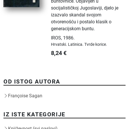
buntovnice. Objavljen u
socijalističkoj Jugoslaviji, djelo je
izazvalo skandal svojom
otvorenošću i postalo klasik o
generacijskom buntu.
IROS
,
1986.
Hrvatski.
Latinica.
Tvrde korice.
8,24
€
OD ISTOG AUTORA
Françoise Sagan
IZ ISTE KATEGORIJE
Književnost (svi naslovi)