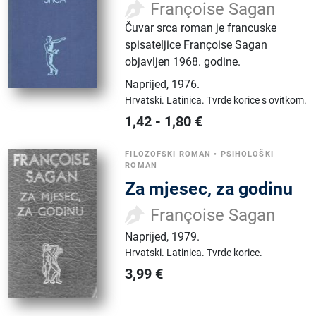
Françoise Sagan
Čuvar srca roman je francuske
spisateljice Françoise Sagan
objavljen 1968. godine.
Naprijed
,
1976.
Hrvatski.
Latinica.
Tvrde korice s ovitkom.
1,42
-
1,80
€
FILOZOFSKI ROMAN
•
PSIHOLOŠKI
ROMAN
Za mjesec, za godinu
Françoise Sagan
Naprijed
,
1979.
Hrvatski.
Latinica.
Tvrde korice.
3,99
€