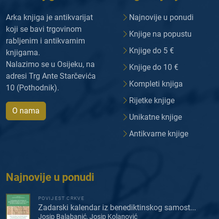
Arka knjiga je antikvarijat
Najnovije u ponudi
koji se bavi trgovinom
Knjige na popustu
rabljenim i antikvarnim
Knjige do 5 €
knjigama.
Nalazimo se u Osijeku, na
Knjige do 10 €
adresi Trg Ante Starčevića
Kompleti knjiga
10 (Pothodnik).
Rijetke knjige
O nama
Unikatne knjige
Antikvarne knjige
Najnovije u ponudi
POVIJEST CRKVE
Zadarski kalendar iz benediktinskog samost...
Josip Balabanić, Josip Kolanović