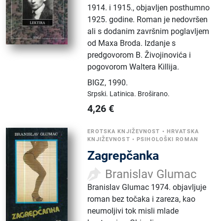
1914. i 1915., objavljen posthumno
1925. godine. Roman je nedovršen
ali s dodanim završnim poglavljem
od Maxa Broda. Izdanje s
predgovorom B. Živojinovića i
pogovorom Waltera Killija.
BIGZ
,
1990.
Srpski.
Latinica.
Broširano.
4,26
€
EROTSKA KNJIŽEVNOST
•
HRVATSKA
KNJIŽEVNOST
•
PSIHOLOŠKI ROMAN
Zagrepčanka
Branislav Glumac
Branislav Glumac 1974. objavljuje
roman bez točaka i zareza, kao
neumoljivi tok misli mlade