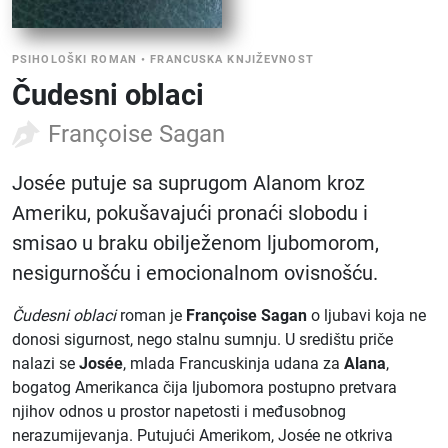
PSIHOLOŠKI ROMAN
•
FRANCUSKA KNJIŽEVNOST
Čudesni oblaci
Françoise Sagan
Josée putuje sa suprugom Alanom kroz
Ameriku, pokušavajući pronaći slobodu i
smisao u braku obilježenom ljubomorom,
nesigurnošću i emocionalnom ovisnošću.
Čudesni oblaci
roman je
Françoise Sagan
o ljubavi koja ne
donosi sigurnost, nego stalnu sumnju. U središtu priče
nalazi se
Josée
, mlada Francuskinja udana za
Alana
,
bogatog Amerikanca čija ljubomora postupno pretvara
njihov odnos u prostor napetosti i međusobnog
nerazumijevanja. Putujući Amerikom, Josée ne otkriva