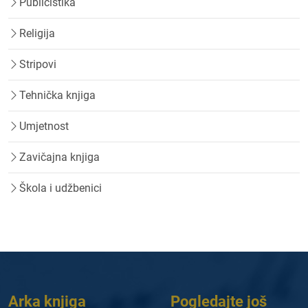
Publicistika
Religija
Stripovi
Tehnička knjiga
Umjetnost
Zavičajna knjiga
Škola i udžbenici
Arka knjiga
Pogledajte još