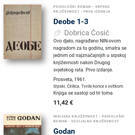
PSIHOLOŠKI ROMAN
•
SRPSKA
KNJIŽEVNOST
•
PRVA IZDANJA
Deobe 1-3
Dobrica Ćosić
Ovo djelo, nagrađeno NIN-ovom
nagradom za tu godinu, smatra se
jednim od najznačajnijih u srpskoj
književnosti nakon Drugog
svjetskog rata. Prvo izdanje.
Prosveta
,
1961.
Srpski.
Ćirilica.
Tvrde korice s ovitkom.
Knjiga se sastoji od tri toma
11,42
€
INDIJSKA KNJIŽEVNOST
•
PSIHOLOŠKI
ROMAN
•
SOCIJALNA KNJIŽEVNOST
Godan