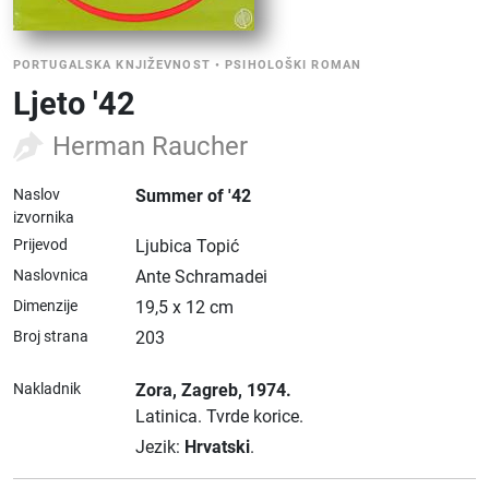
PORTUGALSKA KNJIŽEVNOST
•
PSIHOLOŠKI ROMAN
Ljeto '42
Herman Raucher
Naslov
Summer of '42
izvornika
Prijevod
Ljubica Topić
Naslovnica
Ante Schramadei
Dimenzije
19,5 x 12 cm
Broj strana
203
Nakladnik
Zora
, Zagreb
, 1974.
Latinica.
Tvrde korice.
Jezik:
Hrvatski
.