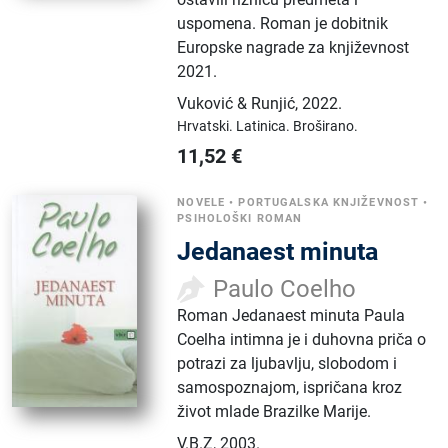
uspomena. Roman je dobitnik
Europske nagrade za književnost
2021.
Vuković & Runjić
,
2022.
Hrvatski.
Latinica.
Broširano.
11,52
€
NOVELE
•
PORTUGALSKA KNJIŽEVNOST
•
PSIHOLOŠKI ROMAN
Jedanaest minuta
Paulo Coelho
Roman Jedanaest minuta Paula
Coelha intimna je i duhovna priča o
potrazi za ljubavlju, slobodom i
samospoznajom, ispričana kroz
život mlade Brazilke Marije.
V.B.Z
,
2003.