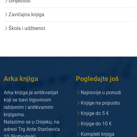
Umjetnost
Zavičajna knjiga
Škola i udžbenici
Arka knjiga
Pogledajte još
Arka knjiga je antikvarijat
Najnovije u ponudi
koji se bavi trgovinom
Knjige na popustu
rabljenim i antikvarnim
Knjige do 5 €
knjigama.
Nalazimo se u Osijeku, na
Knjige do 10 €
adresi Trg Ante Starčevića
Kompleti knjiga
10 (Pothodnik).