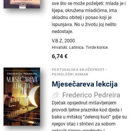
sve što se može poželjeti: mlada je i
lijepa, okružena mladićima, ima
skladnu obitelj i posao koji je
ispunjava. No u životu joj nešto
nedostaje.
V.B.Z
,
2000.
Hrvatski.
Latinica.
Tvrde korice.
6,74
€
PORTUGALSKA KNJIŽEVNOST
•
PSIHOLOŠKI ROMAN
Mjesečareva lekcija
Frederico Pedreira
Dječak opsjednut mršavljenjem
provodi ljetne praznike kod djeda i
bake u mitskoj “zelenoj kući” gdje su
njegov otac i stričevi za sobom
ostavili riznicu predmeta i