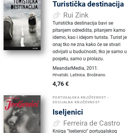
Turistička destinacija
Rui Zink
Turistička destinacija bavi se
pitanjem odredišta, pitanjem kamo
idemo, kao i idejom turista. Turist je
onaj tko ne zna kako će se stvari
odvijati u budućnosti, tko je samo u
posjetu, samo u prolazu.
MeandarMedia
,
2011.
Hrvatski.
Latinica.
Broširano.
4,76
€
PORTUGALSKA KNJIŽEVNOST
•
SOCIJALNA KNJIŽEVNOST
Iseljenici
Ferreira de Castro
Knjiga "Iseljenici" portugalskog