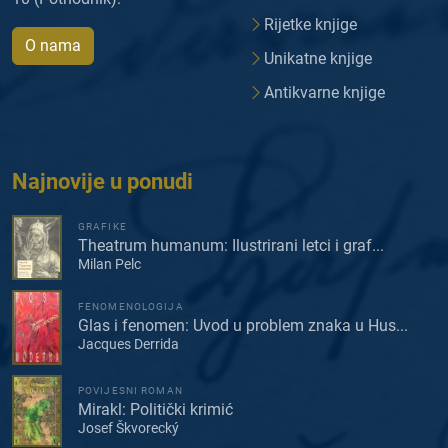
Rijetke knjige
O nama
Unikatne knjige
Antikvarne knjige
Najnovije u ponudi
GRAFIKE
Theatrum humanum: Ilustrirani letci i graf...
Milan Pelc
FENOMENOLOGIJA
Glas i fenomen: Uvod u problem znaka u Hus...
Jacques Derrida
POVIJESNI ROMAN
Mirakl: Politički krimić
Josef Škvorecký