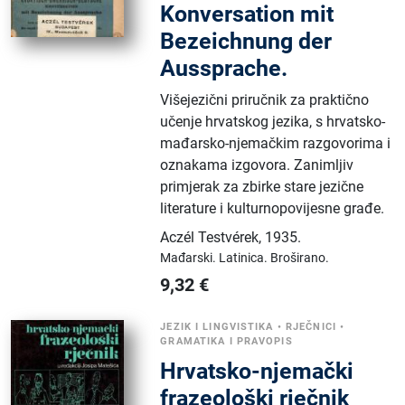
Konversation mit
Bezeichnung der
Aussprache.
Višejezični priručnik za praktično
učenje hrvatskog jezika, s hrvatsko-
mađarsko-njemačkim razgovorima i
oznakama izgovora. Zanimljiv
primjerak za zbirke stare jezične
literature i kulturnopovijesne građe.
Aczél Testvérek
,
1935.
Mađarski.
Latinica.
Broširano.
9,32
€
JEZIK I LINGVISTIKA
•
RJEČNICI
•
GRAMATIKA I PRAVOPIS
Hrvatsko-njemački
frazeološki rječnik