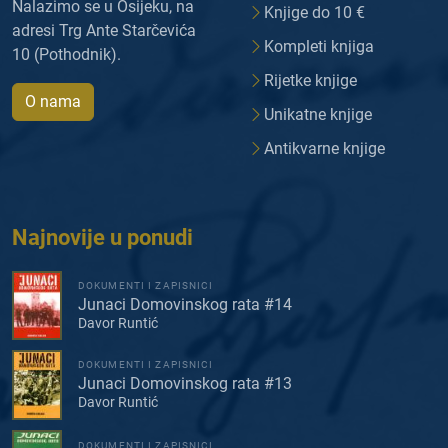
Nalazimo se u Osijeku, na
Knjige do 10 €
adresi Trg Ante Starčevića
Kompleti knjiga
10 (Pothodnik).
Rijetke knjige
O nama
Unikatne knjige
Antikvarne knjige
Najnovije u ponudi
DOKUMENTI I ZAPISNICI
Junaci Domovinskog rata #14
Davor Runtić
DOKUMENTI I ZAPISNICI
Junaci Domovinskog rata #13
Davor Runtić
DOKUMENTI I ZAPISNICI