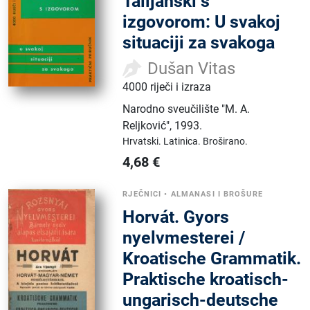
Talijanski s
izgovorom: U svakoj
situaciji za svakoga
Dušan Vitas
4000 riječi i izraza
Narodno sveučilište "M. A.
Reljković"
,
1993.
Hrvatski.
Latinica.
Broširano.
4,68
€
RJEČNICI
•
ALMANASI I BROŠURE
Horvát. Gyors
nyelvmesterei /
Kroatische Grammatik.
Praktische kroatisch-
ungarisch-deutsche