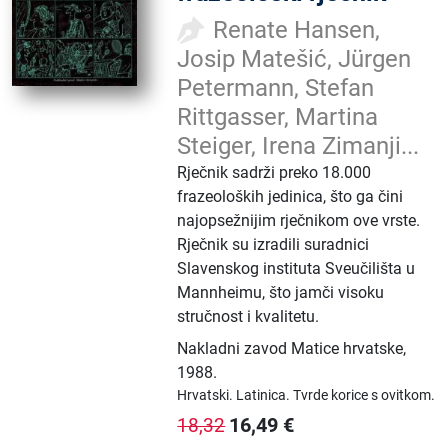
Renate Hansen,
Josip Matešić, Jürgen
Petermann, Stefan
Rittgasser, Martina
Steiger, Irena Zimanji...
Rječnik sadrži preko 18.000
frazeoloških jedinica, što ga čini
najopsežnijim rječnikom ove vrste.
Rječnik su izradili suradnici
Slavenskog instituta Sveučilišta u
Mannheimu, što jamči visoku
stručnost i kvalitetu.
Nakladni zavod Matice hrvatske
,
1988.
Hrvatski.
Latinica.
Tvrde korice s ovitkom.
16,49
€
18,32