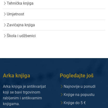
Tehnička knjiga
Umjetnost
Zavičajna knjiga
Škola i udžbenici
Arka knjiga
Pogledajte još
Arka knjiga je antikvarijat
Najnovije u ponudi
koji se bavi trgovinom
Knjige na popustu
rabljenim i antikvarnim
Knjige do 5 €
knjigama.