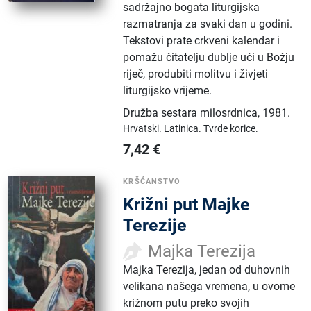
sadržajno bogata liturgijska
razmatranja za svaki dan u godini.
Tekstovi prate crkveni kalendar i
pomažu čitatelju dublje ući u Božju
riječ, produbiti molitvu i živjeti
liturgijsko vrijeme.
Družba sestara milosrdnica
,
1981.
Hrvatski.
Latinica.
Tvrde korice.
7,42
€
KRŠĆANSTVO
Križni put Majke
Terezije
Majka Terezija
Majka Terezija, jedan od duhovnih
velikana našega vremena, u ovome
križnom putu preko svojih