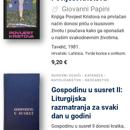
Giovanni Papini
Knjiga Povijest Kristova na privlačan
način donosi priču o Isusovom
životu i poučava kako ga oponašati
u našim svakodnevnim životima.
Tavelić
,
1981.
Hrvatski.
Latinica.
Tvrde korice s ovitkom.
9,20
€
DUHOVNI VODIČI
•
KATEHEZA
•
KATOLIČANSTVO
•
KRŠĆANSTVO
Gospodinu u susret II:
Liturgijska
razmatranja za svaki
dan u godini
Gospodinu u susret II donosi kratka,