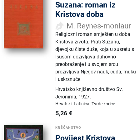
Suzana: roman iz
Kristova doba
M. Reynes‑monlaur
Religiozni roman smješten u doba
Kristova života. Prati Suzanu,
djevojku čiste duše, koja u susretu s
Isusom doživljava duhovno
preobraženje i u svojem srcu
proživljava Njegov nauk, čuda, muku
i uskrsnuće.
Hrvatsko književno društvo Sv.
Jeronima
,
1927.
Hrvatski.
Latinica.
Tvrde korice.
5,26
€
KRŠĆANSTVO
Povijest Kristova