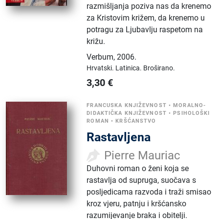
razmišljanja poziva nas da krenemo
za Kristovim križem, da krenemo u
potragu za Ljubavlju raspetom na
križu.
Verbum
,
2006.
Hrvatski.
Latinica.
Broširano.
3,30
€
FRANCUSKA KNJIŽEVNOST
•
MORALNO-
DIDAKTIČKA KNJIŽEVNOST
•
PSIHOLOŠKI
ROMAN
•
KRŠĆANSTVO
Rastavljena
Pierre Mauriac
Duhovni roman o ženi koja se
rastavlja od supruga, suočava s
posljedicama razvoda i traži smisao
kroz vjeru, patnju i kršćansko
razumijevanje braka i obitelji.