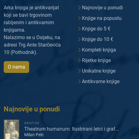
Arka knjiga je antikvarijat
Najnovije u ponudi
koji se bavi trgovinom
Knjige na popustu
rabljenim i antikvarnim
Knjige do 5 €
knjigama.
Nalazimo se u Osijeku, na
Knjige do 10 €
adresi Trg Ante Starčevića
Kompleti knjiga
10 (Pothodnik).
Rijetke knjige
O nama
Unikatne knjige
Antikvarne knjige
Najnovije u ponudi
GRAFIKE
Theatrum humanum: Ilustrirani letci i graf...
Milan Pelc