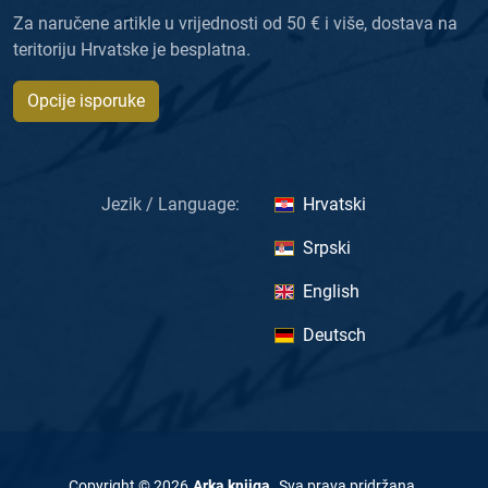
Za naručene artikle u vrijednosti od 50 € i više, dostava na
teritoriju Hrvatske je besplatna.
Opcije isporuke
Jezik / Language:
Hrvatski
Srpski
English
Deutsch
Copyright ©
2026
Arka knjiga
.
Sva prava pridržana
.