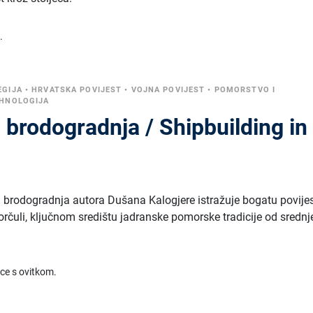
.
EGIJA
•
HRVATSKA POVIJEST
•
VOJNA POVIJEST
•
POMORSTVO I
HNOLOGIJA
brodogradnja / Shipbuilding in
 brodogradnja autora Dušana Kalogjere istražuje bogatu povije
rčuli, ključnom središtu jadranske pomorske tradicije od srednj
ice s ovitkom.