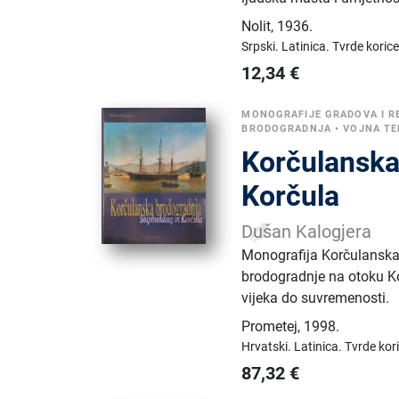
Nolit
,
1936.
Srpski.
Latinica.
Tvrde korice
12,34
€
MONOGRAFIJE GRADOVA I R
BRODOGRADNJA
•
VOJNA TE
Korčulanska 
Korčula
Dušan Kalogjera
Monografija Korčulanska
brodogradnje na otoku Ko
vijeka do suvremenosti.
Prometej
,
1998.
Hrvatski.
Latinica.
Tvrde kor
87,32
€