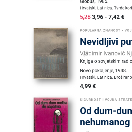
Globus
,
1985.
Hrvatski.
Latinica.
Tvrde kor
3,96
-
7,42
€
5,28
POPULARNA ZNANOST
•
VOJ
Nevidljivi pu
Vladimir Ivanovič 
Knjiga o sovjetskim radio
Novo pokoljenje
,
1948.
Hrvatski.
Latinica.
Broširano
4,99
€
SIGURNOST I VOJNA STRATE
Od dum-dum 
nehumanog 