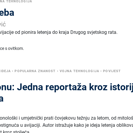
NA TEHNOLOGIJA
neba
ić
ijacije od pionira letenja do kraja Drugog svjetskog rata.
ice s ovitkom.
 IDEJA
•
POPULARNA ZNANOST
•
VOJNA TEHNOLOGIJA
•
POVIJEST
onu: Jedna reportaža kroz istori
a
onološki i umjetnički prati čovjekovu težnju za letom, od mitolo
ignuća u avijaciji. Autor istražuje kako je ideja letenja oblikov
 kroz stoljeća.