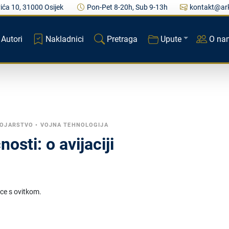
ića 10, 31000 Osijek
Pon-Pet 8-20h, Sub 9-13h
kontakt@ark
Autori
Nakladnici
Pretraga
Upute
O na
OJARSTVO
•
VOJNA TEHNOLOGIJA
osti: o avijaciji
ice s ovitkom.