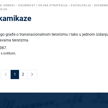
NI ODNOSI
•
SIGURNOST I VOJNA STRATEGIJA
•
SOCIOLOGIJA
•
SUVREM
GIJA
kamikaze
go građe o transnacionalnom terorizmu i tako u jednom izdanju
javama terorizma.
987.
 s ovitkom.
1
2