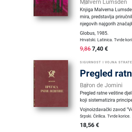
Malvern Lumsden
Knjiga Malverna Lumsden
mira, predstavlja priruč
njegovih najgorih značajk
Globus
,
1985.
Hrvatski.
Latinica.
Tvrde kor
7,40
€
9,86
SIGURNOST I VOJNA STRATE
Pregled ratn
Baron de Jomini
Pregled ratne veštine dje
koji sistematizira principe
Vojnoizdavački zavod "V
Srpski.
Ćirilica.
Tvrde korice.
18,56
€