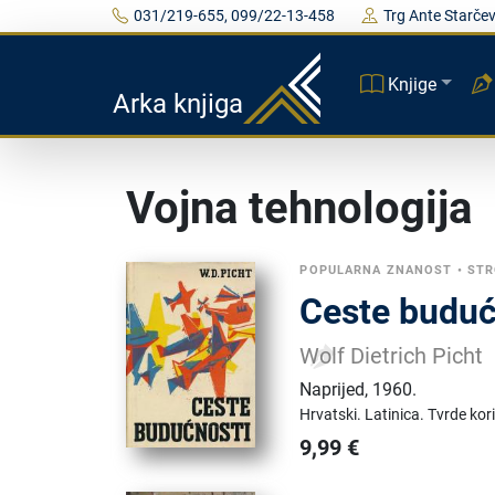
031/219-655, 099/22-13-458
Trg Ante Starčev
Knjige
Arka knjiga
Vojna tehnologija
POPULARNA ZNANOST
•
STR
Ceste budućn
Wolf Dietrich Picht
Naprijed
,
1960.
Hrvatski.
Latinica.
Tvrde kor
9,99
€