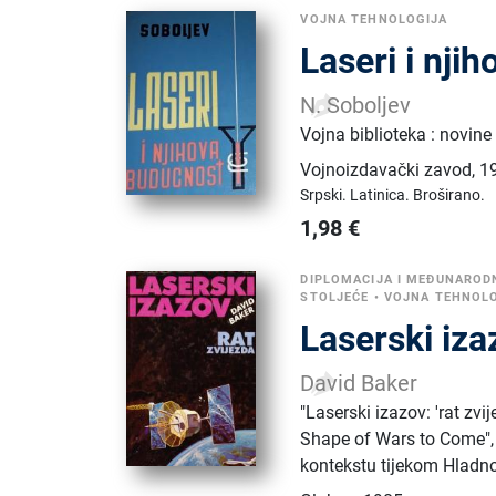
VOJNA TEHNOLOGIJA
Laseri i nji
N. Soboljev
Vojna biblioteka : novine 
Vojnoizdavački zavod
,
1
Srpski.
Latinica.
Broširano.
1,98
€
DIPLOMACIJA I MEĐUNAROD
STOLJEĆE
•
VOJNA TEHNOL
Laserski iza
David Baker
​"Laserski izazov: 'rat z
Shape of Wars to Come", k
kontekstu tijekom Hladno