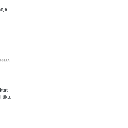
anje
a
OGIJA
aktat
litiku.