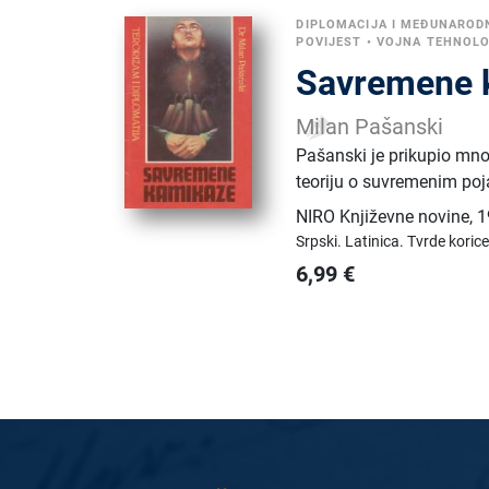
DIPLOMACIJA I MEĐUNAROD
POVIJEST
•
VOJNA TEHNOLO
Savremene 
Milan Pašanski
Pašanski je prikupio mno
teoriju o suvremenim po
NIRO Književne novine
,
1
Srpski.
Latinica.
Tvrde korice
6,99
€