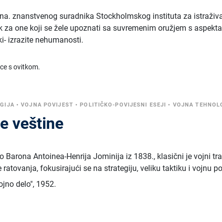
a. znanstvenog suradnika Stockholmskog instituta za istraživ
nik za one koji se žele upoznati sa suvremenim oružjem s aspekt
i- izrazite nehumanosti.
ice s ovitkom.
GIJA
•
VOJNA POVIJEST
•
POLITIČKO-POVIJESNI ESEJI
•
VOJNA TEHNOL
e veštine
lo Barona Antoinea-Henrija Jominija iz 1838., klasični je vojni tr
 ratovanja, fokusirajući se na strategiju, veliku taktiku i vojnu po
ojno delo"
,
1952.