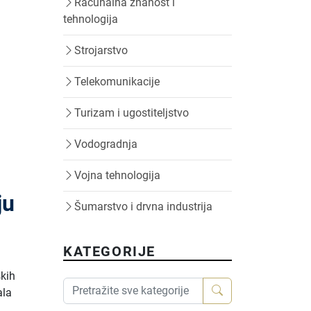
Računalna znanost i
tehnologija
Strojarstvo
Telekomunikacije
Turizam i ugostiteljstvo
Vodogradnja
Vojna tehnologija
ju
Šumarstvo i drvna industrija
KATEGORIJE
ških
ala