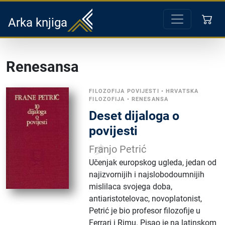
Arka knjiga
Renesansa
FILOZOFIJA POVIJESTI
•
HRVATSKA
FILOZOFIJA
•
RENESANSA
Deset dijaloga o
povijesti
Franjo Petrić
Učenjak europskog ugleda, jedan od
najizvornijih i najslobodoumnijih
mislilaca svojega doba,
antiaristotelovac, novoplatonist,
Petrić je bio profesor filozofije u
Ferrari i Rimu. Pisao je na latinskom