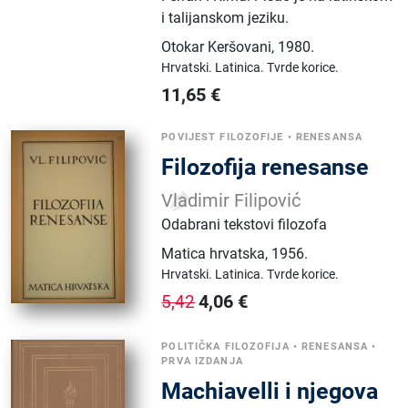
i talijanskom jeziku.
Otokar Keršovani
,
1980.
Hrvatski.
Latinica.
Tvrde korice.
11,65
€
POVIJEST FILOZOFIJE
•
RENESANSA
Filozofija renesanse
Vladimir Filipović
Odabrani tekstovi filozofa
Matica hrvatska
,
1956.
Hrvatski.
Latinica.
Tvrde korice.
4,06
€
5,42
POLITIČKA FILOZOFIJA
•
RENESANSA
•
PRVA IZDANJA
Machiavelli i njegova