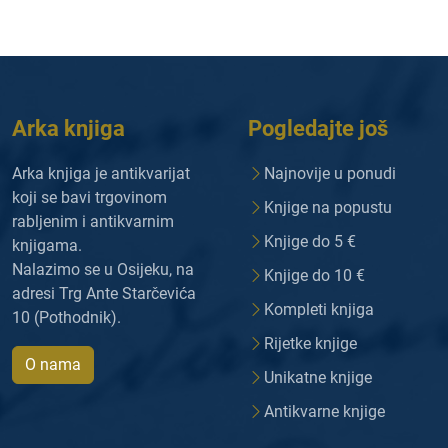
Arka knjiga
Pogledajte još
Arka knjiga je antikvarijat
Najnovije u ponudi
koji se bavi trgovinom
Knjige na popustu
rabljenim i antikvarnim
Knjige do 5 €
knjigama.
Nalazimo se u Osijeku, na
Knjige do 10 €
adresi Trg Ante Starčevića
Kompleti knjiga
10 (Pothodnik).
Rijetke knjige
O nama
Unikatne knjige
Antikvarne knjige