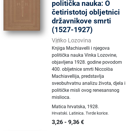
politička nauka: O
četiristotoj obljetnici
državnikove smrti
(1527-1927)
Vinko Lozovina
Knjiga Machiavelli i njegova
politička nauka Vinka Lozovine,
objavljena 1928. godine povodom
400. obljetnice smrti Niccolòa
Machiavellija, predstavlja
sveobuhvatnu analizu života, djela i
političke misli ovog renesansnog
mislioca.
Matica hrvatska
,
1928.
Hrvatski.
Latinica.
Tvrde korice.
3,26
-
9,36
€