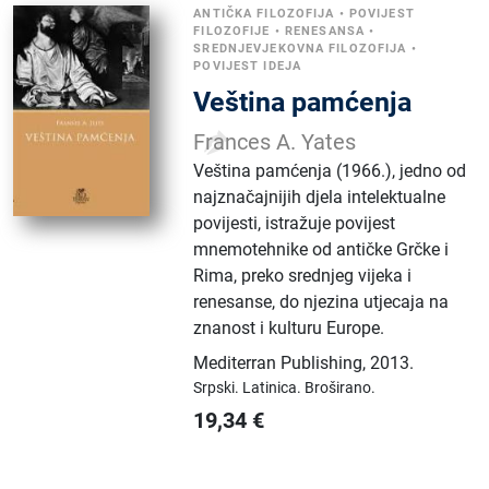
ANTIČKA FILOZOFIJA
•
POVIJEST
FILOZOFIJE
•
RENESANSA
•
SREDNJEVJEKOVNA FILOZOFIJA
•
POVIJEST IDEJA
Veština pamćenja
Frances A. Yates
Veština pamćenja (1966.), jedno od
najznačajnijih djela intelektualne
povijesti, istražuje povijest
mnemotehnike od antičke Grčke i
Rima, preko srednjeg vijeka i
renesanse, do njezina utjecaja na
znanost i kulturu Europe.
Mediterran Publishing
,
2013.
Srpski.
Latinica.
Broširano.
19,34
€