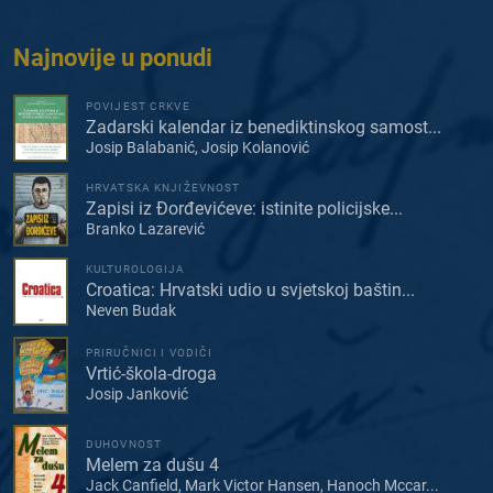
Najnovije u ponudi
POVIJEST CRKVE
Zadarski kalendar iz benediktinskog samost...
Josip Balabanić, Josip Kolanović
HRVATSKA KNJIŽEVNOST
Zapisi iz Đorđevićeve: istinite policijske...
Branko Lazarević
KULTUROLOGIJA
Croatica: Hrvatski udio u svjetskoj baštin...
Neven Budak
PRIRUČNICI I VODIČI
Vrtić-škola-droga
Josip Janković
DUHOVNOST
Melem za dušu 4
Jack Canfield, Mark Victor Hansen, Hanoch Mccar...