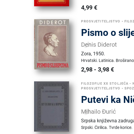
4,99
€
PROSVJETITELJSTVO
•
FILO
Pismo o sli
Denis Diderot
Zora
,
1950.
Hrvatski.
Latinica.
Broširano
2,98
-
3,98
€
FILOZOFIJE XX STOLJEĆA
•
PROSVJETITELJSTVO
•
SPOZ
Putevi ka N
Mihailo Đurić
Srpska književna zadrug
Srpski.
Ćirilica.
Tvrde korice.