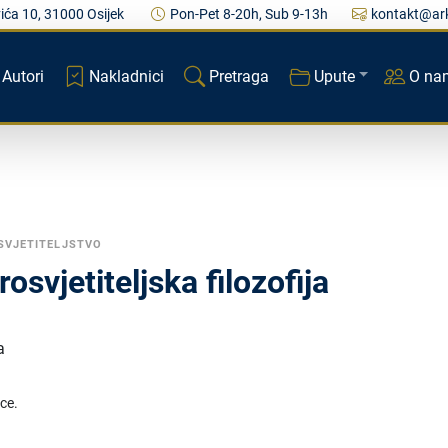
ića 10, 31000 Osijek
Pon-Pet 8-20h, Sub 9-13h
kontakt@ark
Autori
Nakladnici
Pretraga
Upute
O na
SVJETITELJSTVO
osvjetiteljska filozofija
a
ice.