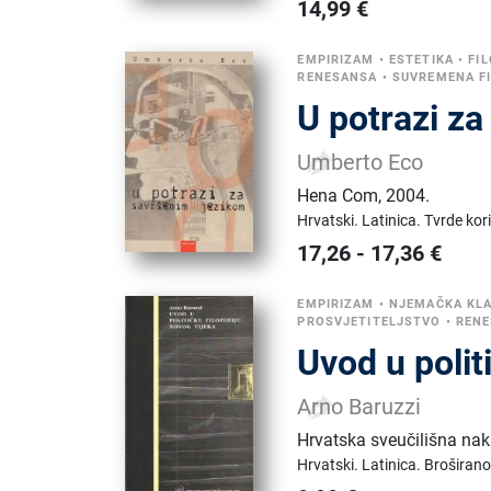
14,99
€
EMPIRIZAM
•
ESTETIKA
•
FI
RENESANSA
•
SUVREMENA FI
U potrazi z
Umberto Eco
Hena Com
,
2004.
Hrvatski.
Latinica.
Tvrde kor
17,26
-
17,36
€
EMPIRIZAM
•
NJEMAČKA KLA
PROSVJETITELJSTVO
•
REN
Uvod u polit
Arno Baruzzi
Hrvatska sveučilišna na
Hrvatski.
Latinica.
Broširano