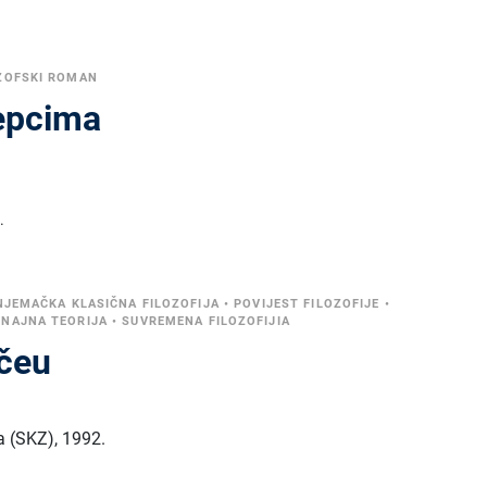
ZOFSKI ROMAN
jepcima
.
NJEMAČKA KLASIČNA FILOZOFIJA
•
POVIJEST FILOZOFIJE
•
NAJNA TEORIJA
•
SUVREMENA FILOZOFIJIA
ičeu
a (SKZ)
,
1992.