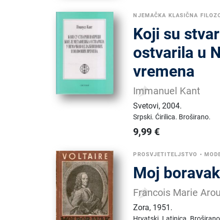
NJEMAČKA KLASIČNA FILOZ
Koji su stva
ostvarila u 
vremena
Immanuel Kant
Svetovi
,
2004.
Srpski.
Ćirilica.
Broširano.
9,99
€
PROSVJETITELJSTVO
•
MODE
Moj boravak
Francois Marie Arou
Zora
,
1951.
Hrvatski.
Latinica.
Broširano