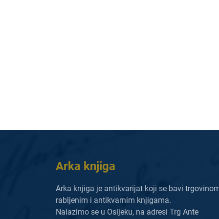
Arka knjiga
Arka knjiga je antikvarijat koji se bavi trgovino
rabljenim i antikvarnim knjigama.
Nalazimo se u Osijeku, na adresi Trg Ante