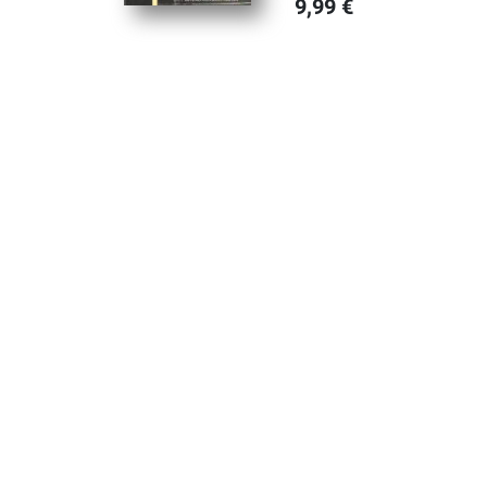
9,99
€