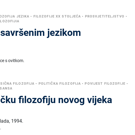
LOZOFIJA JEZIKA
•
FILOZOFIJE XX STOLJEĆA
•
PROSVJETITELJSTVO
•
LOZOFIJIA
a savršenim jezikom
ice s ovitkom.
SIČNA FILOZOFIJA
•
POLITIČKA FILOZOFIJA
•
POVIJEST FILOZOFIJE
•
ESANSA
ičku filozofiju novog vijeka
klada
,
1994.
.