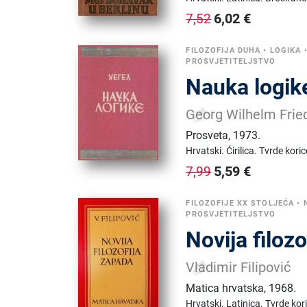
6,02
€
7,52
FILOZOFIJA DUHA
•
LOGIKA
PROSVJETITELJSTVO
Nauka logik
Georg Wilhelm Frie
Prosveta
,
1973.
Hrvatski.
Ćirilica.
Tvrde koric
5,59
€
7,99
FILOZOFIJE XX STOLJEĆA
•
PROSVJETITELJSTVO
Novija filoz
Vladimir Filipović
Matica hrvatska
,
1968.
Hrvatski.
Latinica.
Tvrde kor