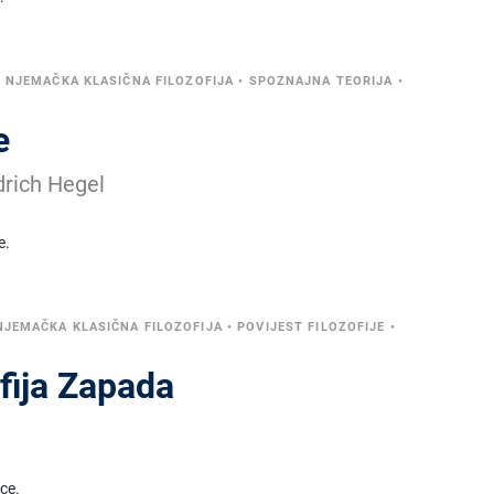
•
NJEMAČKA KLASIČNA FILOZOFIJA
•
SPOZNAJNA TEORIJA
•
e
drich Hegel
e.
NJEMAČKA KLASIČNA FILOZOFIJA
•
POVIJEST FILOZOFIJE
•
ofija Zapada
ice.