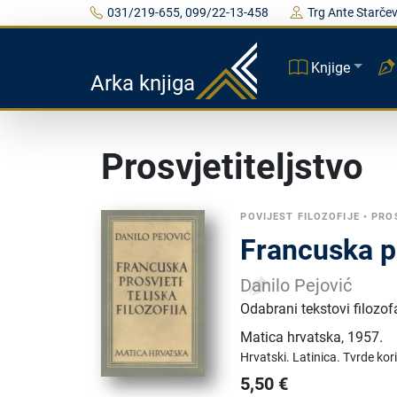
031/219-655, 099/22-13-458
Trg Ante Starčev
Knjige
Arka knjiga
Prosvjetiteljstvo
POVIJEST FILOZOFIJE
•
PRO
Francuska pr
Danilo Pejović
Odabrani tekstovi filozof
Matica hrvatska
,
1957.
Hrvatski.
Latinica.
Tvrde kor
5,50
€