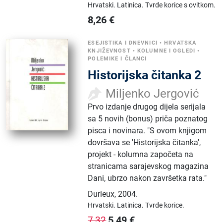
Hrvatski.
Latinica.
Tvrde korice s ovitkom.
8,26
€
ESEJISTIKA I DNEVNICI
•
HRVATSKA
KNJIŽEVNOST
•
KOLUMNE I OGLEDI
•
POLEMIKE I ČLANCI
Historijska čitanka 2
Miljenko Jergović
Prvo izdanje drugog dijela serijala
sa 5 novih (bonus) priča poznatog
pisca i novinara. "S ovom knjigom
dovršava se 'Historijska čitanka',
projekt - kolumna započeta na
stranicama sarajevskog magazina
Dani, ubrzo nakon završetka rata."
Durieux
,
2004.
Hrvatski.
Latinica.
Tvrde korice.
5,49
€
7,32