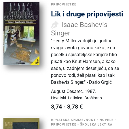
PRIPOVIJETKE
Lik i druge pripovijesti
Isaac Bashevis
Singer
"Henry Miller zadnjih je godina
svoga života govorio kako je na
početku spisateljske karijere htio
pisati kao Knut Hamsun, a kako
sada, u zadnjem desetljeću, da se
ponovo rodi, želi pisati kao Isak
Bashevis Singer." - Dario Grgić
August Cesarec
,
1987.
Hrvatski.
Latinica.
Broširano.
3,74
-
3,78
€
HRVATSKA KNJIŽEVNOST
•
NOVELE
•
PRIPOVIJETKE
•
ŠKOLSKA LEKTIRA