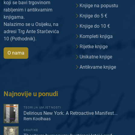
koji se bavi trgovinom
Knjige na popustu
rabljenim i antikvarnim
Knjige do 5 €
knjigama.
Nalazimo se u Osijeku, na
Knjige do 10 €
adresi Trg Ante Starčevića
Kompleti knjiga
10 (Pothodnik).
Rijetke knjige
O nama
Unikatne knjige
Antikvarne knjige
Najnovije u ponudi
TEORIJA UMJETNOSTI
Delirious New York: A Retroactive Manifest...
Rem Koolhaas
GRAFIKE