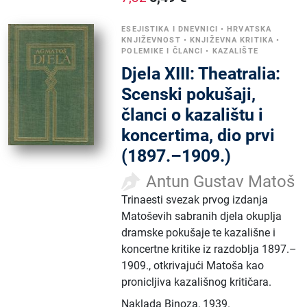
ESEJISTIKA I DNEVNICI
•
HRVATSKA
KNJIŽEVNOST
•
KNJIŽEVNA KRITIKA
•
POLEMIKE I ČLANCI
•
KAZALIŠTE
Djela XIII: Theatralia:
Scenski pokušaji,
članci o kazalištu i
koncertima, dio prvi
(1897.–1909.)
Antun Gustav Matoš
Trinaesti svezak prvog izdanja
Matoševih sabranih djela okuplja
dramske pokušaje te kazališne i
koncertne kritike iz razdoblja 1897.–
1909., otkrivajući Matoša kao
pronicljiva kazališnog kritičara.
Naklada Binoza
,
1939.