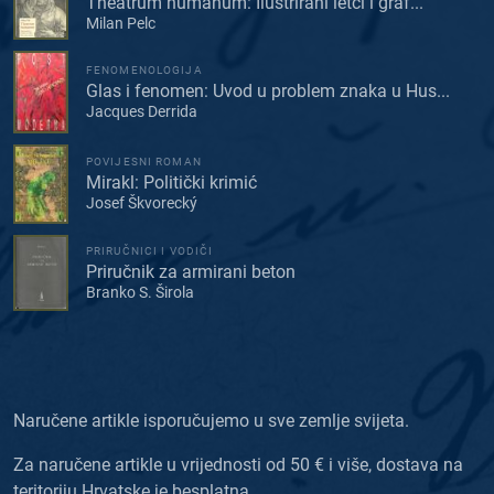
Theatrum humanum: Ilustrirani letci i graf...
Milan Pelc
FENOMENOLOGIJA
Glas i fenomen: Uvod u problem znaka u Hus...
Jacques Derrida
POVIJESNI ROMAN
Mirakl: Politički krimić
Josef Škvorecký
PRIRUČNICI I VODIČI
Priručnik za armirani beton
Branko S. Širola
Naručene artikle isporučujemo u sve zemlje svijeta.
Za naručene artikle u vrijednosti od 50 € i više, dostava na
teritoriju Hrvatske je besplatna.