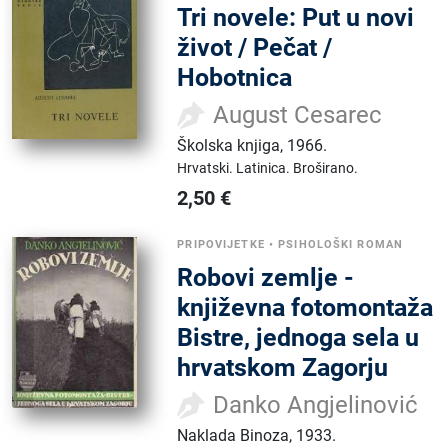
Tri novele: Put u novi
život / Pečat /
Hobotnica
August Cesarec
Školska knjiga
,
1966.
Hrvatski.
Latinica.
Broširano.
2,50
€
PRIPOVIJETKE
•
PSIHOLOŠKI ROMAN
Robovi zemlje -
književna fotomontaža
Bistre, jednoga sela u
hrvatskom Zagorju
Danko Angjelinović
Naklada Binoza
,
1933.