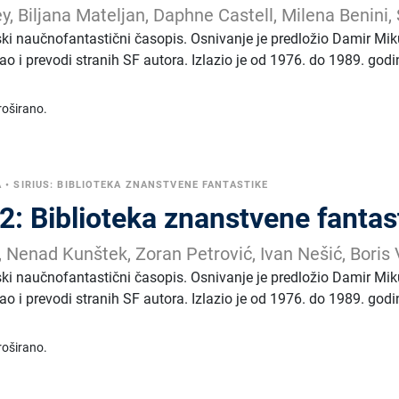
, Biljana Mateljan, Daphne Castell, Milena Benini, 
tski naučnofantastični časopis. Osnivanje je predložio Damir Mikul
ao i prevodi stranih SF autora. Izlazio je od 1976. do 1989. godi
roširano.
A
•
SIRIUS: BIBLIOTEKA ZNANSTVENE FANTASTIKE
72: Biblioteka znanstvene fantas
, Nenad Kunštek, Zoran Petrović, Ivan Nešić, Boris 
tski naučnofantastični časopis. Osnivanje je predložio Damir Mikul
ao i prevodi stranih SF autora. Izlazio je od 1976. do 1989. godi
roširano.