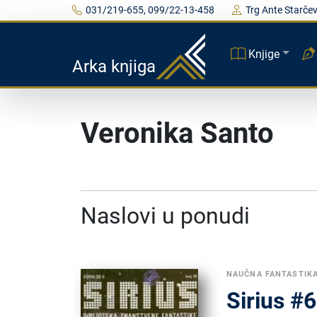
031/219-655, 099/22-13-458
Trg Ante Starčev
Knjige
Arka knjiga
Veronika Santo
Naslovi u ponudi
NAUČNA FANTASTIK
Sirius #