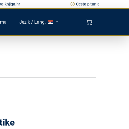
a-knjiga.hr
Česta pitanja
ama
Jezik / Lang.
tike