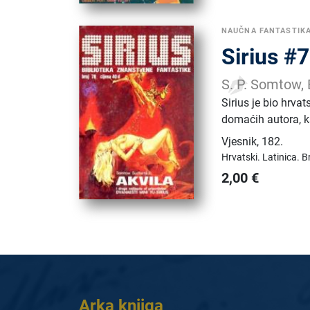
NAUČNA FANTASTIK
Sirius #
S. P. Somtow, 
Sirius je bio hrva
domaćih autora, k
Vjesnik
,
182.
Hrvatski.
Latinica.
B
2,00
€
Arka knjiga