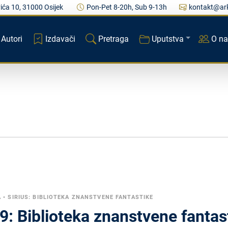
ića 10, 31000 Osijek
Pon-Pet 8-20h, Sub 9-13h
kontakt@ark
Autori
Izdavači
Pretraga
Uputstva
O n
A
•
SIRIUS: BIBLIOTEKA ZNANSTVENE FANTASTIKE
69: Biblioteka znanstvene fantas