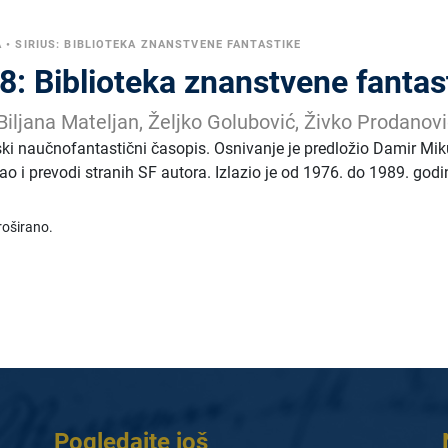
A
•
SIRIUS: BIBLIOTEKA ZNANSTVENE FANTASTIKE
78: Biblioteka znanstvene fantas
Biljana Mateljan, Željko Golubović, Živko Prodanovi
tski naučnofantastični časopis. Osnivanje je predložio Damir Mikul
ao i prevodi stranih SF autora. Izlazio je od 1976. do 1989. godi
roširano.
Pogledajte još