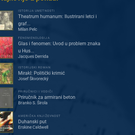
ISTORIJA UMETNOSTI
Theatrum humanum: Ilustrirani letci i
graf...
Milan Pelc
FENOMENOLOGIJA
Glas i fenomen: Uvod u problem znaka
u Hus...
Jacques Derrida
ISTORIJSKI ROMAN
Mirakl: Politički krimić
Josef Škvorecký
PRIRUČNICI I VODIČI
Priručnik za armirani beton
Branko S. Širola
AMERIČKA KNJIŽEVNOST
Duhanski put
Erskine Caldwell