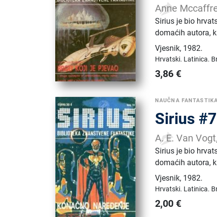
Anne Mccaffrey
Sirius je bio hrva
domaćih autora, k
Vjesnik
,
1982.
Hrvatski.
Latinica.
B
3,86
€
NAUČNA FANTASTIK
Sirius #
A. E. Van Vogt
Sirius je bio hrva
domaćih autora, k
Vjesnik
,
1982.
Hrvatski.
Latinica.
B
2,00
€