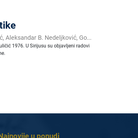
tike
ć, Aleksandar B. Nedeljković, Go...
ičić 1976. U Sirijusu su objavljeni radovi
ne.
Najnovije u ponudi