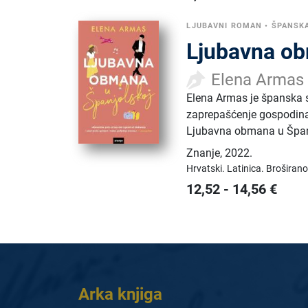
LJUBAVNI ROMAN
•
ŠPANSK
Ljubavna ob
Elena Armas
Elena Armas je španska s
zaprepašćenje gospodina
Ljubavna obmana u Špan
Znanje
,
2022.
Hrvatski.
Latinica.
Broširano
12,52
-
14,56
€
Arka knjiga