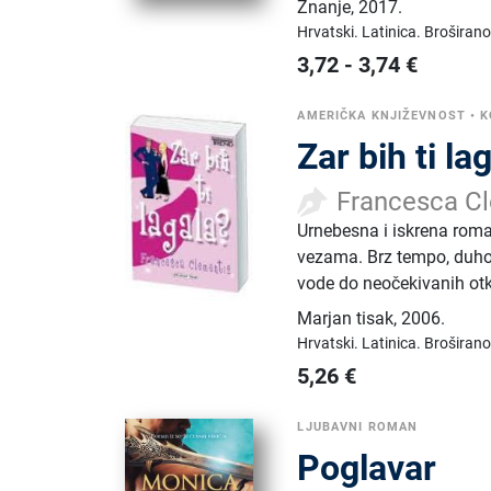
Znanje
,
2017.
Hrvatski.
Latinica.
Broširano
3,72
-
3,74
€
AMERIČKA KNJIŽEVNOST
•
K
Zar bih ti la
Francesca C
Urnebesna i iskrena roma
vezama. Brz tempo, duhovit
vode do neočekivanih otkr
Marjan tisak
,
2006.
Hrvatski.
Latinica.
Broširano
5,26
€
LJUBAVNI ROMAN
Poglavar