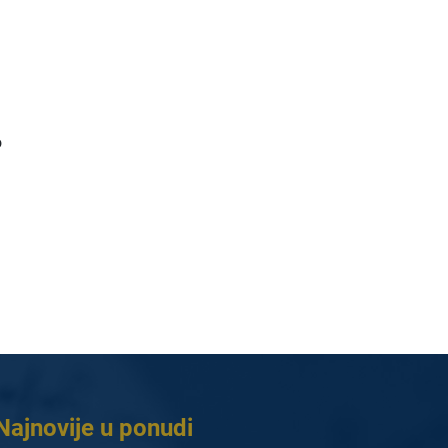
o
Najnovije u ponudi