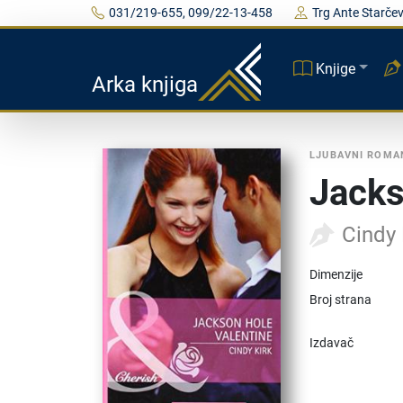
031/219-655, 099/22-13-458
Trg Ante Starčev
Knjige
Arka knjiga
LJUBAVNI ROMA
Jacks
Cindy 
Dimenzije
Broj strana
Izdavač