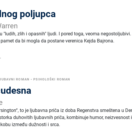
dnog poljupca
Warren
 "ludih, zlih i opasnih" ljudi. I pored toga, veoma negostoljubivi
 pamet da bi mogla da postane verenica Kejda Bajrona.
.
JUBAVNI ROMAN
•
PSIHOLOŠKI ROMAN
čudesna
e
arsington“, to je ljubavna priča iz doba Regenstva smeštena u Der
storka duhovitih ljubavnih priča, kombinuje humor, neizvesnost 
ukobu između dužnosti i srca.