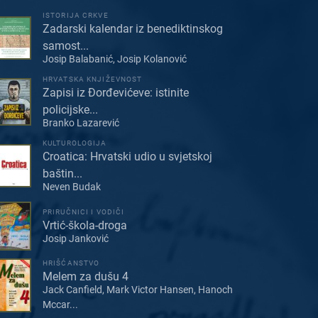
ISTORIJA CRKVE
Zadarski kalendar iz benediktinskog
samost...
Josip Balabanić, Josip Kolanović
HRVATSKA KNJIŽEVNOST
Zapisi iz Đorđevićeve: istinite
policijske...
Branko Lazarević
KULTUROLOGIJA
Croatica: Hrvatski udio u svjetskoj
baštin...
Neven Budak
PRIRUČNICI I VODIČI
Vrtić-škola-droga
Josip Janković
HRIŠĆANSTVO
Melem za dušu 4
Jack Canfield, Mark Victor Hansen, Hanoch
Mccar...