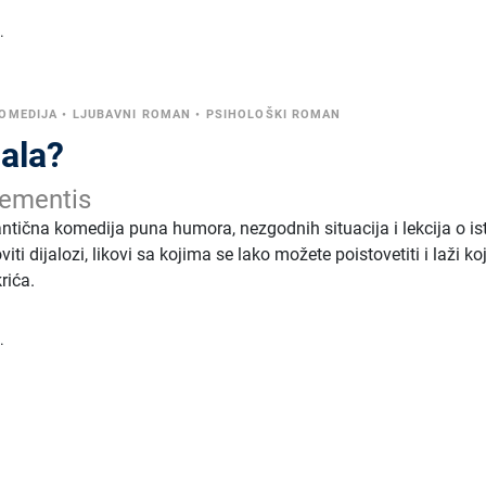
.
OMEDIJA
•
LJUBAVNI ROMAN
•
PSIHOLOŠKI ROMAN
gala?
lementis
ntična komedija puna humora, nezgodnih situacija i lekcija o ist
i dijalozi, likovi sa kojima se lako možete poistovetiti i laži ko
ića.
.