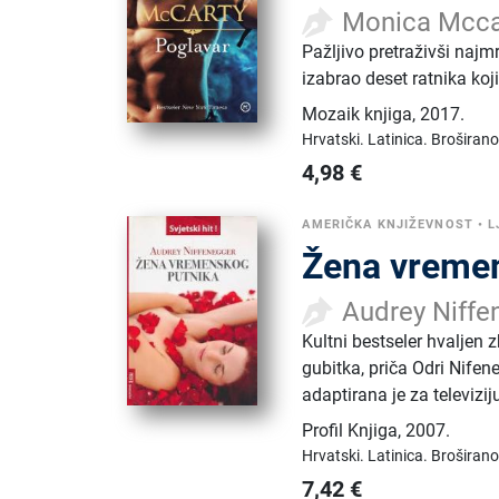
Monica Mcca
Pažljivo pretraživši najm
izabrao deset ratnika koj
Mozaik knjiga
,
2017.
Hrvatski.
Latinica.
Broširano
4,98
€
AMERIČKA KNJIŽEVNOST
•
L
Žena vreme
Audrey Niffe
Kultni bestseler hvaljen 
gubitka, priča Odri Nifene
adaptirana je za televizij
Profil Knjiga
,
2007.
Hrvatski.
Latinica.
Broširano
7,42
€