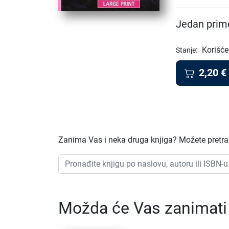
Jedan prime
:
Korišće
Stanje
2,20
€
Zanima Vas i neka druga knjiga? Možete pretraž
Možda će Vas zanimati i