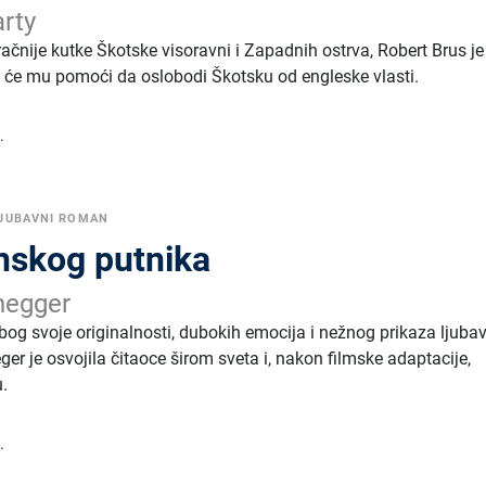
rty
račnije kutke Škotske visoravni i Zapadnih ostrva, Robert Brus j
i će mu pomoći da oslobodi Škotsku od engleske vlasti.
.
JUBAVNI ROMAN
nskog putnika
negger
zbog svoje originalnosti, dubokih emocija i nežnog prikaza ljubavi
ger je osvojila čitaoce širom sveta i, nakon filmske adaptacije,
u.
.