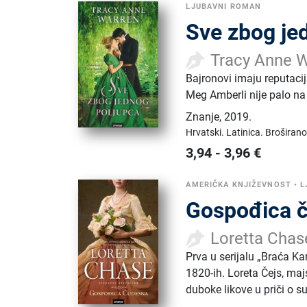
LJUBAVNI ROMAN
Sve zbog je
Tracy Anne 
Bajronovi imaju reputaciju
Meg Amberli nije palo na
Znanje
,
2019.
Hrvatski.
Latinica.
Broširano
3,94
-
3,96
€
AMERIČKA KNJIŽEVNOST
•
L
Gospođica 
Loretta Chas
Prva u serijalu „Braća K
1820-ih. Loreta Čejs, maj
duboke likove u priči o s