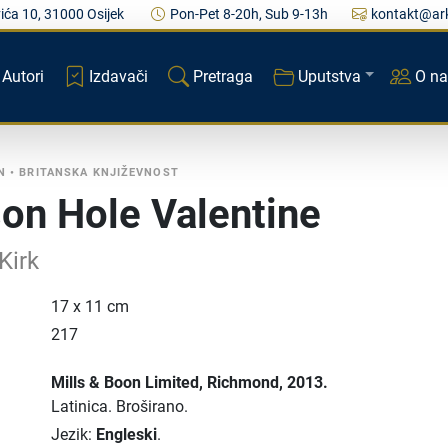
ića 10, 31000 Osijek
Pon-Pet 8-20h, Sub 9-13h
kontakt@ark
Autori
Izdavači
Pretraga
Uputstva
O n
N
•
BRITANSKA KNJIŽEVNOST
on Hole Valentine
Kirk
17 x 11 cm
217
Mills & Boon Limited
, Richmond
, 2013.
Latinica.
Broširano.
Jezik:
Engleski
.