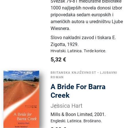
Svezak 79-81 međuratne biblioteke
1000 najljepših novela donosi izbor
pripovedaka sedam europskih i
američkih autora u uredništvu Ljube
Wiesnera.
Slovo nakladni zavod i tiskara E.
Zigotta
,
1929.
Hrvatski.
Latinica.
Tvrde korice.
5,32
€
BRITANSKA KNJIŽEVNOST
•
LJUBAVNI
ROMAN
A Bride For Barra
Creek
Jessica Hart
Mills & Boon Limited
,
2001.
Engleski.
Latinica.
Broširano.