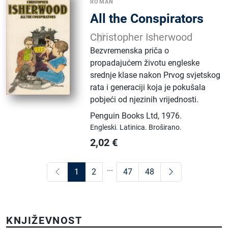
ROMAN
All the Conspirators
Christopher Isherwood
Bezvremenska priča o
propadajućem životu engleske
srednje klase nakon Prvog svjetskog
rata i generaciji koja je pokušala
pobjeći od njezinih vrijednosti.
Penguin Books Ltd
,
1976.
Engleski.
Latinica.
Broširano.
2,02
€
...
1
2
47
48
KNJIŽEVNOST