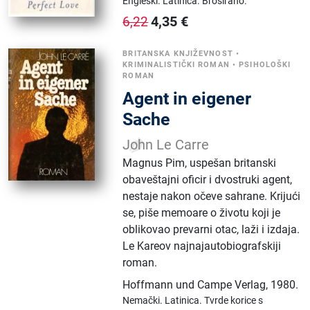
Engleski.
Latinica.
Broširano.
4,35
€
6,22
BRITANSKA KNJIŽEVNOST
•
KRIMINALISTIČKI ROMAN
•
PSIHOLOŠKI
ROMAN
Agent in eigener
Sache
John Le Carre
Magnus Pim, uspešan britanski
obaveštajni oficir i dvostruki agent,
nestaje nakon očeve sahrane. Krijući
se, piše memoare o životu koji je
oblikovao prevarni otac, laži i izdaja.
Le Kareov najnajautobiografskiji
roman.
Hoffmann und Campe Verlag
,
1980.
Nemački.
Latinica.
Tvrde korice s