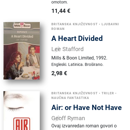
omotom.
11,44
€
BRITANSKA KNJIŽEVNOST
•
LJUBAVNI
ROMAN
A Heart Divided
Lee Stafford
Mills & Boon Limited
,
1992.
Engleski.
Latinica.
Broširano.
2,98
€
BRITANSKA KNJIŽEVNOST
•
TRILER
•
NAUČNA FANTASTIKA
Air: or Have Not Have
Geoff Ryman
Ovaj izvanredan roman govori o