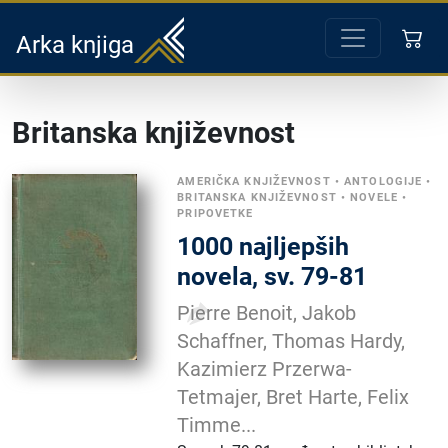
Arka knjiga
Britanska književnost
AMERIČKA KNJIŽEVNOST
•
ANTOLOGIJE
•
BRITANSKA KNJIŽEVNOST
•
NOVELE
•
PRIPOVETKE
1000 najljepših
novela, sv. 79-81
Pierre Benoit, Jakob
Schaffner, Thomas Hardy,
Kazimierz Przerwa-
Tetmajer, Bret Harte, Felix
Timme...