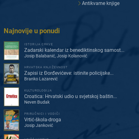
Antikvarne knjige
Najnovije u ponudi
ISTORIJA CRKVE
Zadarski kalendar iz benediktinskog samost...
Josip Balabanić, Josip Kolanović
HRVATSKA KNJIŽEVNOST
Zapisi iz Đorđevićeve: istinite policijske...
Branko Lazarević
KULTUROLOGIJA
Croatica: Hrvatski udio u svjetskoj baštin...
Neven Budak
PRIRUČNICI I VODIČI
Vrtić-škola-droga
Josip Janković