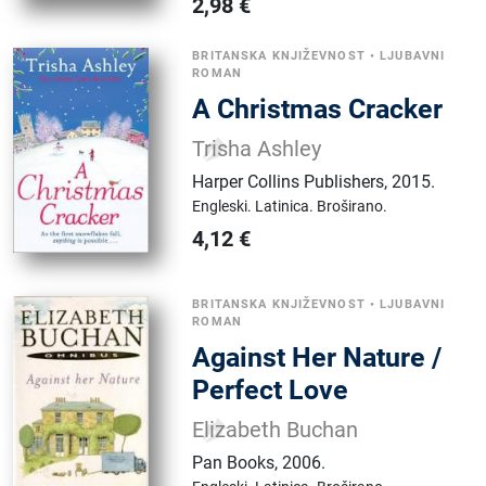
2,98
€
BRITANSKA KNJIŽEVNOST
•
LJUBAVNI
ROMAN
A Christmas Cracker
Trisha Ashley
Harper Collins Publishers
,
2015.
Engleski.
Latinica.
Broširano.
4,12
€
BRITANSKA KNJIŽEVNOST
•
LJUBAVNI
ROMAN
Against Her Nature /
Perfect Love
Elizabeth Buchan
Pan Books
,
2006.