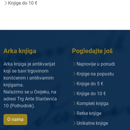
Knjige do 10 €
Arka knjiga
Pogledajte još
Arka knjiga je antikvarijat
Najnovije u ponudi
koji se bavi trgovinom
Knjige na popustu
korišćenim i antikvarnim
Knjige do 5 €
knjigama.
Nalazimo se u Osijeku, na
Knjige do 10 €
adresi Trg Ante Starčevića
Kompleti knjiga
10 (Pothodnik).
Retke knjige
O nama
Unikatne knjige