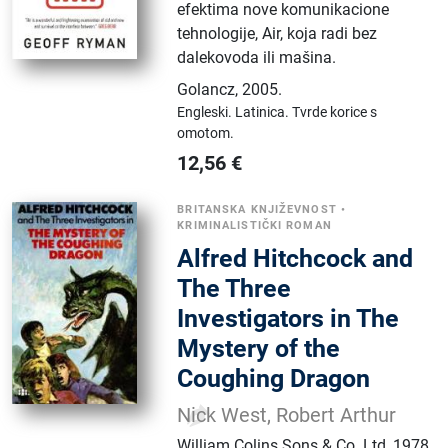
efektima nove komunikacione
tehnologije, Air, koja radi bez
dalekovoda ili mašina.
Golancz
,
2005.
Engleski.
Latinica.
Tvrde korice s
omotom.
12,56
€
BRITANSKA KNJIŽEVNOST
•
KRIMINALISTIČKI ROMAN
Alfred Hitchcock and
The Three
Investigators in The
Mystery of the
Coughing Dragon
Nick West, Robert Arthur
William Colins Sons & Co. Ltd
,
1978.