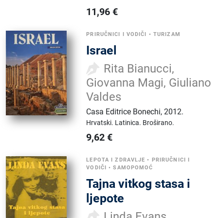
11,96
€
PRIRUČNICI I VODIČI
•
TURIZAM
Israel
Rita Bianucci,
Giovanna Magi, Giuliano
Valdes
Casa Editrice Bonechi
,
2012.
Hrvatski.
Latinica.
Broširano.
9,62
€
LEPOTA I ZDRAVLJE
•
PRIRUČNICI I
VODIČI
•
SAMOPOMOĆ
Tajna vitkog stasa i
ljepote
Linda Evans