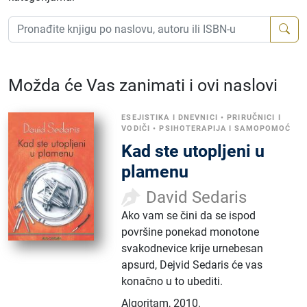
Možda će Vas zanimati i ovi naslovi
ESEJISTIKA I DNEVNICI
•
PRIRUČNICI I
VODIČI
•
PSIHOTERAPIJA I SAMOPOMOĆ
Kad ste utopljeni u
plamenu
David Sedaris
Ako vam se čini da se ispod
površine ponekad monotone
svakodnevice krije urnebesan
apsurd, Dejvid Sedaris će vas
konačno u to ubediti.
Algoritam
,
2010.