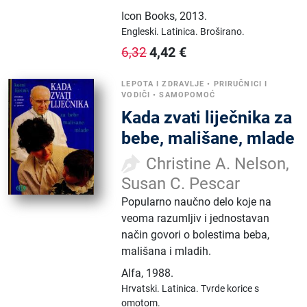
Icon Books
,
2013.
Engleski.
Latinica.
Broširano.
4,42
€
6,32
LEPOTA I ZDRAVLJE
•
PRIRUČNICI I
VODIČI
•
SAMOPOMOĆ
Kada zvati liječnika za
bebe, mališane, mlade
Christine A. Nelson,
Susan C. Pescar
Popularno naučno delo koje na
veoma razumljiv i jednostavan
način govori o bolestima beba,
mališana i mladih.
Alfa
,
1988.
Hrvatski.
Latinica.
Tvrde korice s
omotom.