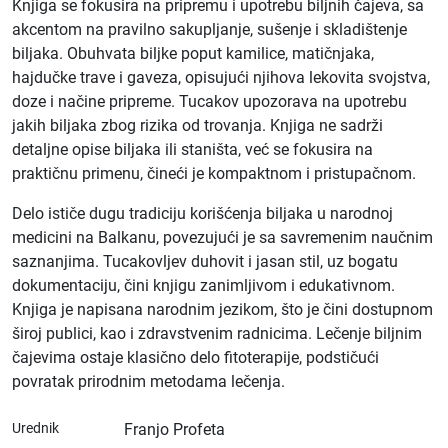
Knjiga se fokusira na pripremu i upotrebu biljnih čajeva, sa
akcentom na pravilno sakupljanje, sušenje i skladištenje
biljaka. Obuhvata biljke poput kamilice, matičnjaka,
hajdučke trave i gaveza, opisujući njihova lekovita svojstva,
doze i načine pripreme. Tucakov upozorava na upotrebu
jakih biljaka zbog rizika od trovanja. Knjiga ne sadrži
detaljne opise biljaka ili staništa, već se fokusira na
praktičnu primenu, čineći je kompaktnom i pristupačnom.
Delo ističe dugu tradiciju korišćenja biljaka u narodnoj
medicini na Balkanu, povezujući je sa savremenim naučnim
saznanjima. Tucakovljev duhovit i jasan stil, uz bogatu
dokumentaciju, čini knjigu zanimljivom i edukativnom.
Knjiga je napisana narodnim jezikom, što je čini dostupnom
široj publici, kao i zdravstvenim radnicima. Lečenje biljnim
čajevima ostaje klasično delo fitoterapije, podstičući
povratak prirodnim metodama lečenja.
Urednik
Franjo Profeta