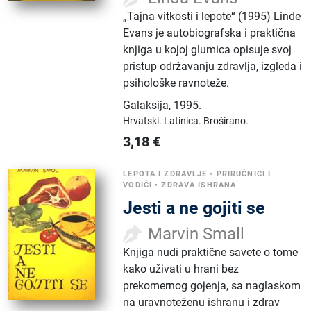
„Tajna vitkosti i lepote“ (1995) Linde
Evans je autobiografska i praktična
knjiga u kojoj glumica opisuje svoj
pristup održavanju zdravlja, izgleda i
psihološke ravnoteže.
Galaksija
,
1995.
Hrvatski.
Latinica.
Broširano.
3,18
€
LEPOTA I ZDRAVLJE
•
PRIRUČNICI I
VODIČI
•
ZDRAVA ISHRANA
Jesti a ne gojiti se
Marvin Small
Knjiga nudi praktične savete o tome
kako uživati u hrani bez
prekomernog gojenja, sa naglaskom
na uravnoteženu ishranu i zdrav