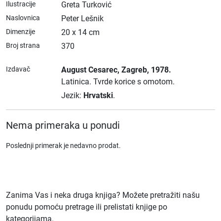
Ilustracije
Greta Turković
Naslovnica
Peter Lešnik
Dimenzije
20 x 14 cm
Broj strana
370
Izdavač
August Cesarec
, Zagreb
, 1978.
Latinica.
Tvrde korice s omotom.
Jezik:
Hrvatski
.
Nema primeraka u ponudi
Poslednji primerak je nedavno prodat.
Zanima Vas i neka druga knjiga? Možete pretražiti našu
ponudu pomoću pretrage ili prelistati knjige po
kategorijama.