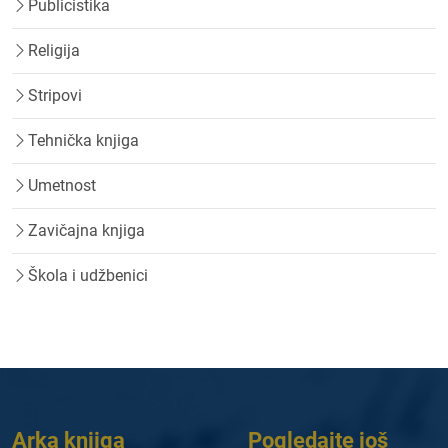
Publicistika
Religija
Stripovi
Tehnička knjiga
Umetnost
Zavičajna knjiga
Škola i udžbenici
Arka knjiga
Pogledajte još