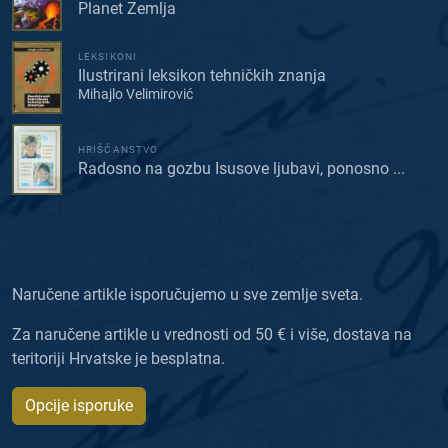
Planet Zemlja
LEKSIKONI
Ilustrirani leksikon tehničkih znanja
Mihajlo Velimirović
HRIŠĆANSTVO
Radosno na gozbu Isusove ljubavi, ponosno ...
Naručene artikle isporučujemo u sve zemlje sveta.
Za naručene artikle u vrednosti od 50 € i više, dostava na
teritoriji Hrvatske je besplatna.
Opcije isporuke