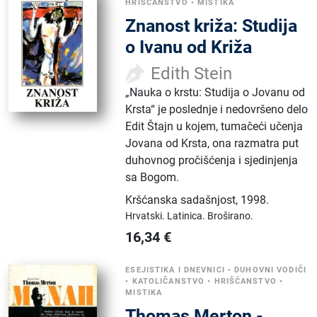
HRIŠĆANSTVO
•
MISTIKA
Znanost križa: Studija
o Ivanu od Križa
Edith Stein
„Nauka o krstu: Studija o Jovanu od
Krsta“ je poslednje i nedovršeno delo
Edit Štajn u kojem, tumačeći učenja
Jovana od Krsta, ona razmatra put
duhovnog pročišćenja i sjedinjenja
sa Bogom.
Kršćanska sadašnjost
,
1998.
Hrvatski.
Latinica.
Broširano.
16,34
€
ESEJISTIKA I DNEVNICI
•
DUHOVNI VODIČI
•
KATOLIČANSTVO
•
HRIŠĆANSTVO
•
MISTIKA
Thomas Merton -