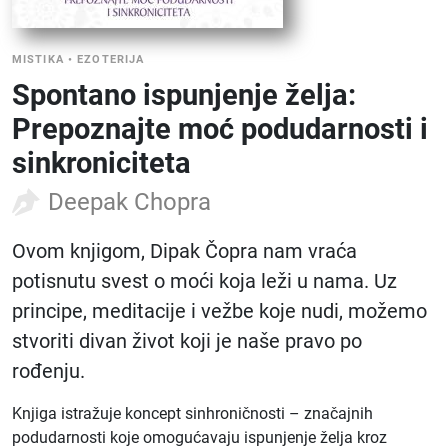
MISTIKA
•
EZOTERIJA
Spontano ispunjenje želja:
Prepoznajte moć podudarnosti i
sinkroniciteta
Deepak Chopra
Ovom knjigom, Dipak Čopra nam vraća
potisnutu svest o moći koja leži u nama. Uz
principe, meditacije i vežbe koje nudi, možemo
stvoriti divan život koji je naše pravo po
rođenju.
Knjiga istražuje koncept sinhroničnosti – značajnih
podudarnosti koje omogućavaju ispunjenje želja kroz