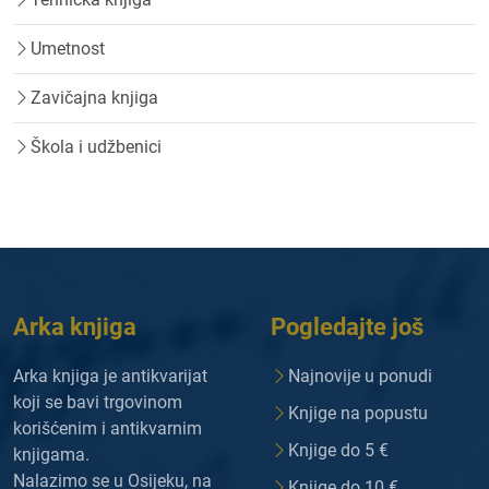
Umetnost
Zavičajna knjiga
Škola i udžbenici
Arka knjiga
Pogledajte još
Arka knjiga je antikvarijat
Najnovije u ponudi
koji se bavi trgovinom
Knjige na popustu
korišćenim i antikvarnim
Knjige do 5 €
knjigama.
Nalazimo se u Osijeku, na
Knjige do 10 €