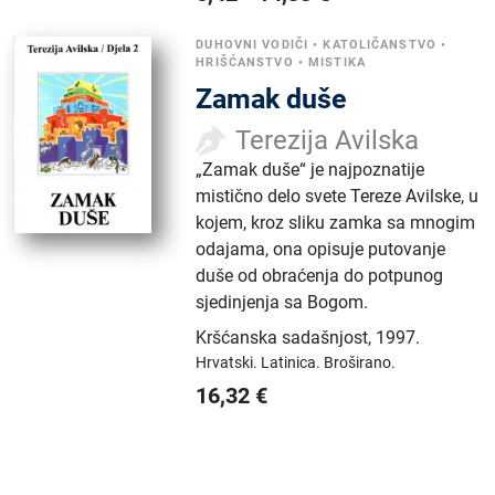
DUHOVNI VODIČI
•
KATOLIČANSTVO
•
HRIŠĆANSTVO
•
MISTIKA
Zamak duše
Terezija Avilska
„Zamak duše“ je najpoznatije
mistično delo svete Tereze Avilske, u
kojem, kroz sliku zamka sa mnogim
odajama, ona opisuje putovanje
duše od obraćenja do potpunog
sjedinjenja sa Bogom.
Kršćanska sadašnjost
,
1997.
Hrvatski.
Latinica.
Broširano.
16,32
€