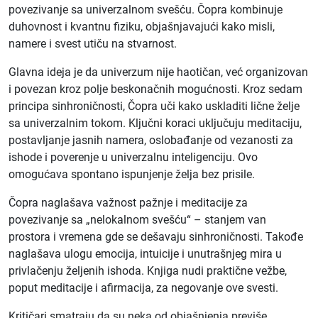
povezivanje sa univerzalnom svešću. Čopra kombinuje
duhovnost i kvantnu fiziku, objašnjavajući kako misli,
namere i svest utiču na stvarnost.
Glavna ideja je da univerzum nije haotičan, već organizovan
i povezan kroz polje beskonačnih mogućnosti. Kroz sedam
principa sinhroničnosti, Čopra uči kako uskladiti lične želje
sa univerzalnim tokom. Ključni koraci uključuju meditaciju,
postavljanje jasnih namera, oslobađanje od vezanosti za
ishode i poverenje u univerzalnu inteligenciju. Ovo
omogućava spontano ispunjenje želja bez prisile.
Čopra naglašava važnost pažnje i meditacije za
povezivanje sa „nelokalnom svešću“ – stanjem van
prostora i vremena gde se dešavaju sinhroničnosti. Takođe
naglašava ulogu emocija, intuicije i unutrašnjeg mira u
privlačenju željenih ishoda. Knjiga nudi praktične vežbe,
poput meditacije i afirmacija, za negovanje ove svesti.
Kritičari smatraju da su neka od objašnjenja previše