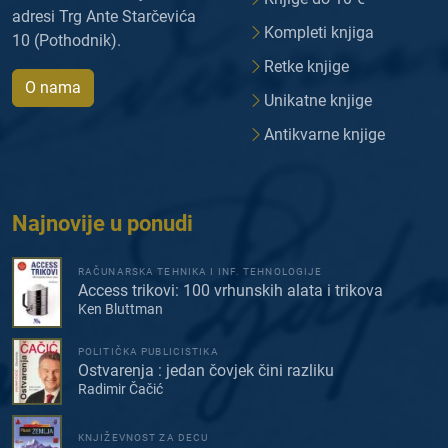
adresi Trg Ante Starčevića
Kompleti knjiga
10 (Pothodnik).
Retke knjige
O nama
Unikatne knjige
Antikvarne knjige
Najnovije u ponudi
RAČUNARSKA TEHNIKA I INF. TEHNOLOGIJE
Access trikovi: 100 vrhunskih alata i trikova
Ken Bluttman
POLITIČKA PUBLICISTIKA
Ostvarenja : jedan čovjek čini razliku
Radimir Čačić
KNJIŽEVNOST ZA DECU