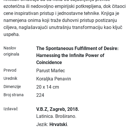
ezoterična ili nedovoljno empirijski potkrepljena, dok čitaoci
cene inspirativan pristup i jednostavne tehnike. Knjiga je
namenjena onima koji traže duhovni pristup postizanju
ciljeva, naglašavajući unutrašnju transformaciju kao ključ
uspeha.
Naslov
The Spontaneous Fulfillment of Desire:
originala
Harnessing the Infinite Power of
Coincidence
Prevod
Parust Marlec
Urednik
Koraljka Penavin
Dimenzije
20 x 14 cm
Broj strana
224
Izdavač
V.B.Z
, Zagreb
, 2018.
Latinica.
Broširano.
Jezik:
Hrvatski
.