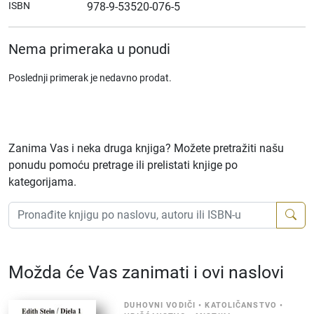
ISBN
978-9-53520-076-5
Nema primeraka u ponudi
Poslednji primerak je nedavno prodat.
Zanima Vas i neka druga knjiga? Možete pretražiti našu
ponudu pomoću pretrage ili prelistati knjige po
kategorijama.
Možda će Vas zanimati i ovi naslovi
DUHOVNI VODIČI
•
KATOLIČANSTVO
•