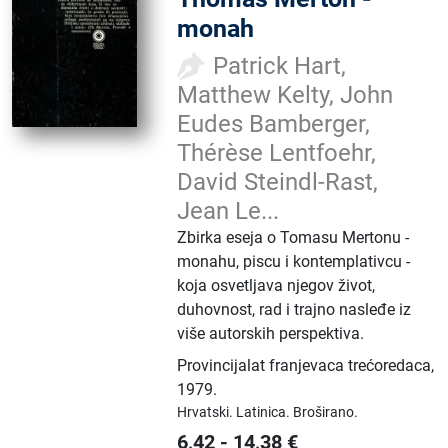
monah
Patrick Hart,
Matthew Kelty, John
Eudes Bamberger,
Thérèse Lentfoehr,
David Steindl-Rast,
Jean Le...
Zbirka eseja o Tomasu Mertonu -
monahu, piscu i kontemplativcu -
koja osvetljava njegov život,
duhovnost, rad i trajno nasleđe iz
više autorskih perspektiva.
Provincijalat franjevaca trećoredaca
,
1979.
Hrvatski.
Latinica.
Broširano.
6,42
-
14,38
€