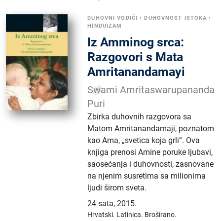
DUHOVNI VODIČI
•
DUHOVNOST ISTOKA
•
HINDUIZAM
Iz Amminog srca:
Razgovori s Mata
Amritanandamayi
Swami Amritaswarupananda
Puri
Zbirka duhovnih razgovora sa
Matom Amritanandamaji, poznatom
kao Ama, „svetica koja grli“. Ova
knjiga prenosi Amine poruke ljubavi,
saosećanja i duhovnosti, zasnovane
na njenim susretima sa milionima
ljudi širom sveta.
24 sata
,
2015.
Hrvatski.
Latinica.
Broširano.