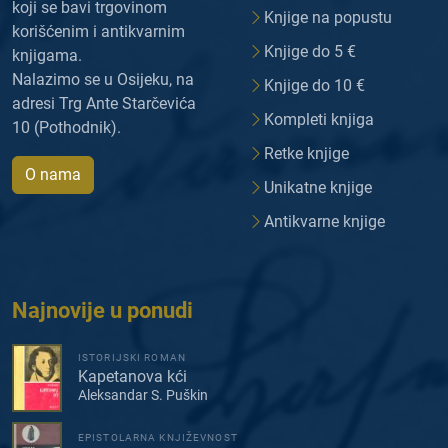
koji se bavi trgovinom
Knjige na popustu
korišćenim i antikvarnim
Knjige do 5 €
knjigama.
Nalazimo se u Osijeku, na
Knjige do 10 €
adresi Trg Ante Starčevića
Kompleti knjiga
10 (Pothodnik).
Retke knjige
O nama
Unikatne knjige
Antikvarne knjige
Najnovije u ponudi
ISTORIJSKI ROMAN
Kapetanova kći
Aleksandar S. Puškin
EPISTOLARNA KNJIŽEVNOST