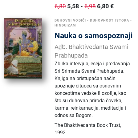
5,58
-
6,80
€
6,80
6,98
DUHOVNI VODIČI
•
DUHOVNOST ISTOKA
•
HINDUIZAM
Nauka o samospoznaji
A. C. Bhaktivedanta Swami
Prabhupada
Zbirka intervjua, eseja i predavanja
Sri Srimada Svami Prabhupada.
Knjiga na pristupačan način
upoznaje čitaoca sa osnovnim
konceptima vedske filozofije, kao
što su duhovna priroda čoveka,
karma, reinkarnacija, meditacija i
odnos sa Bogom.
The Bhaktivedanta Book Trust
,
1993.