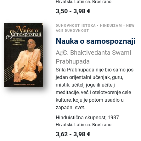
Hrvatski.
Latinica.
Broširano.
3,50
-
3,98
€
DUHOVNOST ISTOKA
•
HINDUIZAM
•
NEW
AGE DUHOVNOST
Nauka o samospoznaji
A. C. Bhaktivedanta Swami
Prabhupada
Šrila Prabhupada nije bio samo još
jedan orijentalni učenjak, guru,
mistik, učitelj joge ili učitelj
meditacije, već i otelotvorenje cele
kulture, koju je potom usadio u
zapadni svet.
Hinduistična skupnost
,
1987.
Hrvatski.
Latinica.
Broširano.
3,62
-
3,98
€