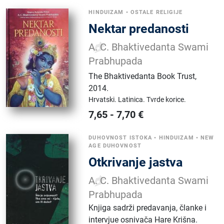
HINDUIZAM
•
OSTALE RELIGIJE
Nektar predanosti
A. C. Bhaktivedanta Swami
Prabhupada
The Bhaktivedanta Book Trust
,
2014.
Hrvatski.
Latinica.
Tvrde korice.
7,65
-
7,70
€
DUHOVNOST ISTOKA
•
HINDUIZAM
•
NEW
AGE DUHOVNOST
Otkrivanje jastva
A. C. Bhaktivedanta Swami
Prabhupada
Knjiga sadrži predavanja, članke i
intervjue osnivača Hare Krišna.