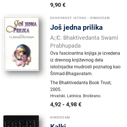
9,90
€
DUHOVNOST ISTOKA
•
HINDUIZAM
Još jedna prilika
A. C. Bhaktivedanta Swami
Prabhupada
Ova fascinantna knjiga je izvedena
iz drevnog književnog dela
istočnjačke mudrosti poznatog kao
Šrimad-Bhagavatam.
The Bhaktivedanta Book Trust
,
2005.
Hrvatski.
Latinica.
Broširano.
4,92
-
4,98
€
HINDUIZAM
Kalki