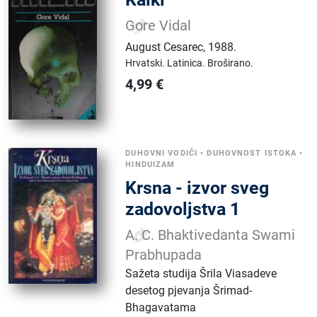
Gore Vidal
August Cesarec
,
1988.
Hrvatski.
Latinica.
Broširano.
4,99
€
DUHOVNI VODIČI
•
DUHOVNOST ISTOKA
•
HINDUIZAM
Krsna - izvor sveg
zadovoljstva 1
A. C. Bhaktivedanta Swami
Prabhupada
Sažeta studija Šrila Viasadeve
desetog pjevanja Šrimad-
Bhagavatama