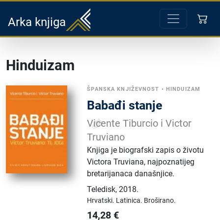
Arka knjiga
Hinduizam
ŠPANSKA KNJIŽEVNOST
•
HINDUIZAM
Babađi stanje
Vicente Tiburcio i Victor
Truviano
Knjiga je biografski zapis o životu
Victora Truviana, najpoznatijeg
bretarijanaca današnjice.
Teledisk
,
2018.
Hrvatski.
Latinica.
Broširano.
14,28
€