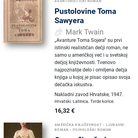
AVANTURISTIČKI ROMAN
Pustolovine Toma
Sawyera
Mark Twain
„Avanture Toma Sojera“ su prvi
istinski realističan dečji roman, ne
samo u američkoj već i u svetskoj
dečjoj književnosti. Tvenovo
najpoznatije delo i omiljena dečja
knjiga u kojoj je pisac opisao svoja
dečačka iskustva.
Nakladni zavod Hrvatske
,
1947.
Hrvatski.
Latinica.
Tvrde korice.
16,32
€
AMERIČKA KNJIŽEVNOST
•
LJUBAVNI
ROMAN
•
PSIHOLOŠKI ROMAN