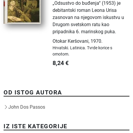
„Odsustvo do buđenja“ (1953) je
debitantski roman Leona Urisa
zasnovan na njegovom iskustvu u
Drugom svetskom ratu kao
pripadnika 6. marinskog puka.
Otokar Keršovani
,
1970.
Hrvatski.
Latinica.
Tvrde korice s
omotom.
8,24
€
OD ISTOG AUTORA
John Dos Passos
IZ ISTE KATEGORIJE