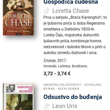
Gospođica čudesna
Loretta Chase
Prva u serijalu „Braća Karsington“, to
je ljubavna priča iz doba Regenstva
smeštena u Derbiširu 1820-ih.
Loreta Čejs, majstorka duhovitih
ljubavnih priča, kombinuje humor,
neizvesnost i duboke likove u priči o
sukobu između dužnosti i srca.
Znanje
,
2017.
Hrvatski.
Latinica.
Broširano.
3,72
-
3,74
€
AMERIČKA KNJIŽEVNOST
•
ISTORIJSKI
ROMAN
•
RATNI ROMAN
Odsustvo do buđenja
Leon Uris