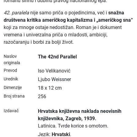
romanu širinu i dubinu pravog nacionalnog epa.
42. paralela
nije samo priča o pojedincima, već i
snažna
društvena kritika američkog kapitalizma i „američkog sna“
koji za mnoge ostaje nedostižan. Roman je i dokument
vremena i univerzalna priča o mladosti, ambiciji,
razočaranju i borbi za bolji život.
Naslov
The 42nd Parallel
originala
Prevod
Iso Velikanović
Urednik
Ljubo Weissner
Dimenzije
18 x 12 cm
Broj strana
256
Izdavač
Hrvatska književna naklada neovisnih
književnika
, Zagreb
, 1939.
Latinica.
Tvrde korice s omotom.
Jezik:
Hrvatski
.