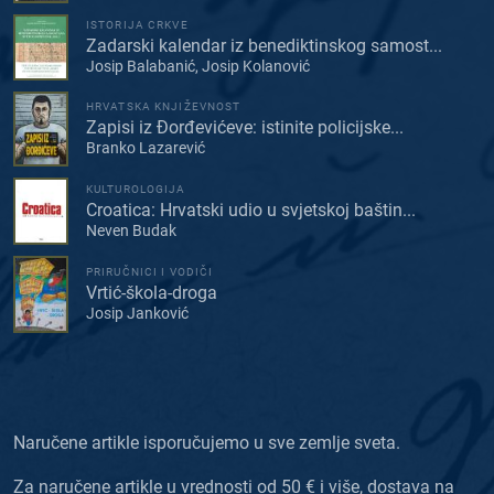
ISTORIJA CRKVE
Zadarski kalendar iz benediktinskog samost...
Josip Balabanić, Josip Kolanović
HRVATSKA KNJIŽEVNOST
Zapisi iz Đorđevićeve: istinite policijske...
Branko Lazarević
KULTUROLOGIJA
Croatica: Hrvatski udio u svjetskoj baštin...
Neven Budak
PRIRUČNICI I VODIČI
Vrtić-škola-droga
Josip Janković
Naručene artikle isporučujemo u sve zemlje sveta.
Za naručene artikle u vrednosti od 50 € i više, dostava na