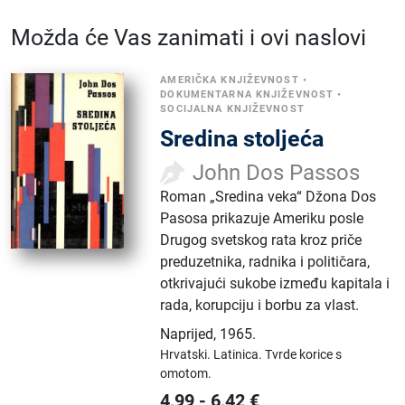
Možda će Vas zanimati i ovi naslovi
AMERIČKA KNJIŽEVNOST
•
DOKUMENTARNA KNJIŽEVNOST
•
SOCIJALNA KNJIŽEVNOST
Sredina stoljeća
John Dos Passos
Roman „Sredina veka“ Džona Dos
Pasosa prikazuje Ameriku posle
Drugog svetskog rata kroz priče
preduzetnika, radnika i političara,
otkrivajući sukobe između kapitala i
rada, korupciju i borbu za vlast.
Naprijed
,
1965.
Hrvatski.
Latinica.
Tvrde korice s
omotom.
4,99
-
6,42
€