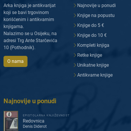
Arka knjiga je antikvarijat
Najnovije u ponudi
koji se bavi trgovinom
Knjige na popustu
korišćenim i antikvarnim
Knjige do 5 €
knjigama.
Nalazimo se u Osijeku, na
Knjige do 10 €
adresi Trg Ante Starčevića
Kompleti knjiga
10 (Pothodnik).
Retke knjige
O nama
Unikatne knjige
Antikvarne knjige
Najnovije u ponudi
EPISTOLARNA KNJIŽEVNOST
Redovnica
Denis Diderot