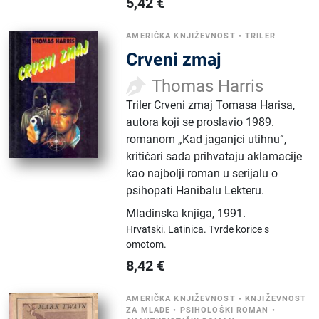
5,42
€
AMERIČKA KNJIŽEVNOST
•
TRILER
Crveni zmaj
Thomas Harris
Triler Crveni zmaj Tomasa Harisa,
autora koji se proslavio 1989.
romanom „Kad jaganjci utihnu”,
kritičari sada prihvataju aklamacije
kao najbolji roman u serijalu o
psihopati Hanibalu Lekteru.
Mladinska knjiga
,
1991.
Hrvatski.
Latinica.
Tvrde korice s
omotom.
8,42
€
AMERIČKA KNJIŽEVNOST
•
KNJIŽEVNOST
ZA MLADE
•
PSIHOLOŠKI ROMAN
•