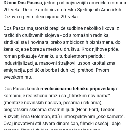
Džona Dos Pasosa
, jednog od najvažnijih američkih romana
20. veka. Delo je ambiciozna freska Sjedinjenih Američkih
Država u prvim decenijama 20. veka.
Dos Pasos majstorski prepliće sudbine nekoliko likova iz
različitih društvenih slojeva - od siromašnih radnika,
sindikalista i novinara, preko ambicioznih biznismena, do
žena koje se bore za mesto u društvu. Kroz njihove priče,
roman prikazuje Ameriku u turbulentnom periodu:
industrijalizacija, masovni štrajkovi, uspon kapitalizma,
emigracija, političke borbe i duh koji prethodi Prvom
svetskom ratu.
Dos Pasos koristi
revolucionarnu tehniku pripovedanja
:
kombinuje realističnu prozu sa „filmskim novinama“
(montaže novinskih naslova, pesama i reklama),
biografskim skicama stvarnih ljudi (Henri Ford, Teodor
Ruzvelt, Ema Goldman, itd.) i introspektivnim „oko kamere“.
Ovaj inovativni stil stvara dinamičan, filmski osećaj i daje