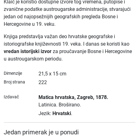
Klaić je koristio dostupne izvore tog vremena, putopise i
zvanične podatke austrougarske administracije, stvarajući
jedan od najopsežnijih geografskih pregleda Bosne i
Hercegovine u 19. veku.
Knjiga predstavlja važan deo hrvatske geografske i
istoriografske književnosti 19. veka. I danas se koristi kao
vredan istorijski izvor
za proučavanje Bosne i Hercegovine
u austrougarskom periodu.
Dimenzije
21,5 x 15 cm
Broj strana
222
Izdavač
Matica hrvatska
, Zagreb
, 1878.
Latinica.
Broširano.
Jezik:
Hrvatski
.
Jedan primerak je u ponudi