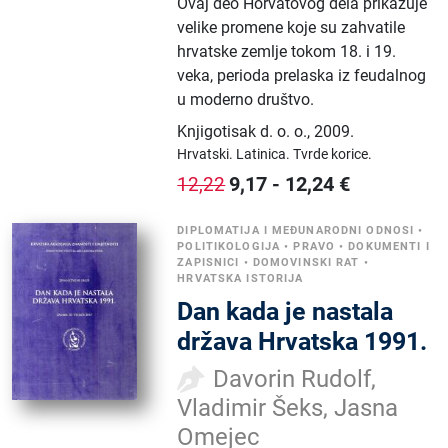
Ovaj deo Horvatovog dela prikazuje
velike promene koje su zahvatile
hrvatske zemlje tokom 18. i 19.
veka, perioda prelaska iz feudalnog
u moderno društvo.
Knjigotisak d. o. o.
,
2009.
Hrvatski.
Latinica.
Tvrde korice.
9,17
-
12,24
€
12,22
DIPLOMATIJA I MEĐUNARODNI ODNOSI
•
POLITIKOLOGIJA
•
PRAVO
•
DOKUMENTI I
ZAPISNICI
•
DOMOVINSKI RAT
•
HRVATSKA ISTORIJA
Dan kada je nastala
država Hrvatska 1991.
Davorin Rudolf,
Vladimir Šeks, Jasna
Omejec