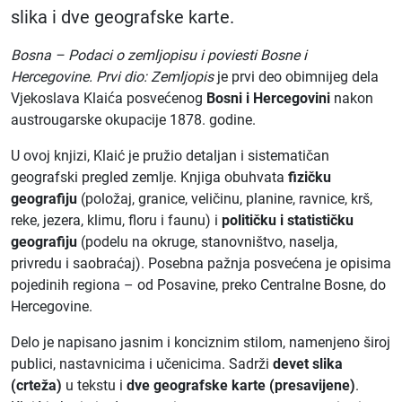
slika i dve geografske karte.
Bosna – Podaci o zemljopisu i poviesti Bosne i
Hercegovine. Prvi dio: Zemljopis
je prvi deo obimnijeg dela
Vjekoslava Klaića posvećenog
Bosni i Hercegovini
nakon
austrougarske okupacije 1878. godine.
U ovoj knjizi, Klaić je pružio detaljan i sistematičan
geografski pregled zemlje. Knjiga obuhvata
fizičku
geografiju
(položaj, granice, veličinu, planine, ravnice, krš,
reke, jezera, klimu, floru i faunu) i
političku i statističku
geografiju
(podelu na okruge, stanovništvo, naselja,
privredu i saobraćaj). Posebna pažnja posvećena je opisima
pojedinih regiona – od Posavine, preko Centralne Bosne, do
Hercegovine.
Delo je napisano jasnim i konciznim stilom, namenjeno široj
publici, nastavnicima i učenicima. Sadrži
devet slika
(crteža)
u tekstu i
dve geografske karte (presavijene)
.