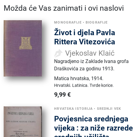
Možda će Vas zanimati i ovi naslovi
MONOGRAFIJE
•
BIOGRAFIJE
Život i djela Pavla
Rittera Vitezovića
Vjekoslav Klaić
Nagradjeno iz Zaklade Ivana grofa
Draškovića za godinu 1913.
Matica hrvatska
,
1914.
Hrvatski.
Latinica.
Tvrde korice.
9,99
€
HRVATSKA ISTORIJA
•
SREDNJI VEK
Povjesnica srednjega
vijeka : za niže razrede