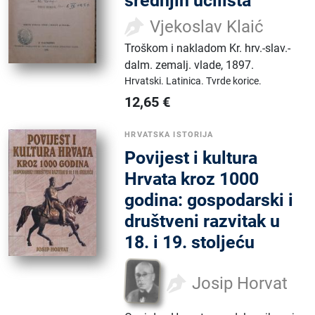
srednjih učilišta
Vjekoslav Klaić
Troškom i nakladom Kr. hrv.-slav.-
dalm. zemalj. vlade
,
1897.
Hrvatski.
Latinica.
Tvrde korice.
12,65
€
HRVATSKA ISTORIJA
Povijest i kultura
Hrvata kroz 1000
godina: gospodarski i
društveni razvitak u
18. i 19. stoljeću
Josip Horvat