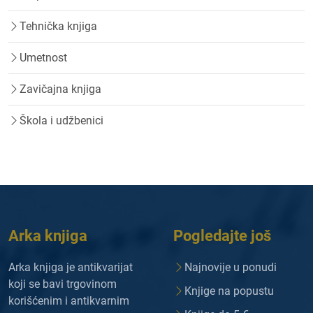
Tehnička knjiga
Umetnost
Zavičajna knjiga
Škola i udžbenici
Arka knjiga
Pogledajte još
Arka knjiga je antikvarijat
Najnovije u ponudi
koji se bavi trgovinom
Knjige na popustu
korišćenim i antikvarnim