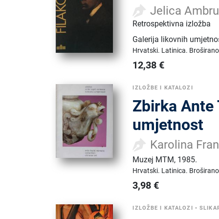
Jelica Ambr
Retrospektivna izložba
Galerija likovnih umjetno
Hrvatski.
Latinica.
Broširano
12,38
€
IZLOŽBE I KATALOZI
Zbirka Ante
umjetnost
Karolina Fra
Muzej MTM
,
1985.
Hrvatski.
Latinica.
Broširano
3,98
€
IZLOŽBE I KATALOZI
•
SLIKA