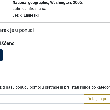
National geographic
, Washington
, 2005.
Latinica.
Broširano.
Jezik:
Engleski
.
rak je u ponudi
išćeno
iti našu ponudu pomoću pretrage ili prelistati knjige po katego
Detaljna pre