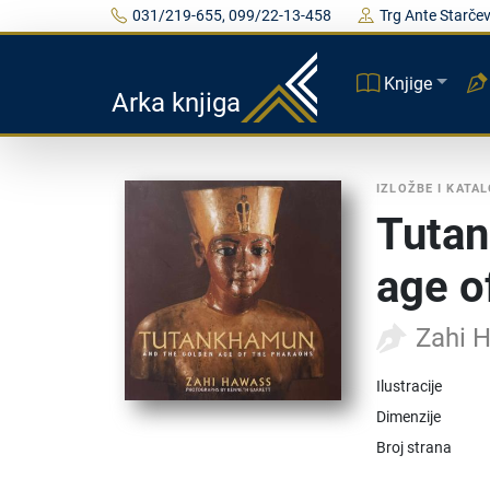
031/219-655, 099/22-13-458
Trg Ante Starčev
Knjige
Arka knjiga
IZLOŽBE I KATAL
Tutan
age o
Zahi 
Ilustracije
Dimenzije
Broj strana