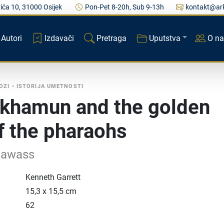
ića 10, 31000 Osijek
Pon-Pet 8-20h, Sub 9-13h
kontakt@ark
Autori
Izdavači
Pretraga
Uputstva
O n
OZI
•
ISTORIJA UMETNOSTI
khamun and the golden
f the pharaohs
Hawass
Kenneth Garrett
15,3 x 15,5 cm
62