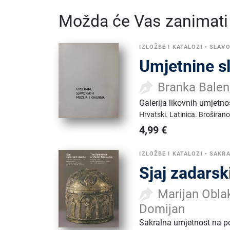
Možda će Vas zanimati i
IZLOŽBE I KATALOZI
•
SLAVO
Umjetnine sl
Branka Balen
Galerija likovnih umjetno
Hrvatski.
Latinica.
Broširano
4,99
€
IZLOŽBE I KATALOZI
•
SAKR
Sjaj zadarsk
Marijan Oblak
Domijan
Sakralna umjetnost na po