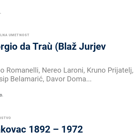
.
ALNA UMETNOST
orgio da Traù (Blaž Jurjev
 Romanelli, Nereo Laroni, Kruno Prijatelj,
osip Belamarić, Davor Doma...
o.
RSTVO
lakovac 1892 – 1972