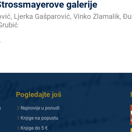
Strossmayerove galerije
vić, Ljerka Gašparović, Vinko Zlamalik, Đu
Grubić
.
Pogledajte još
m
Najnovije u ponudi
Knjige na popustu
Knjige do 5 €