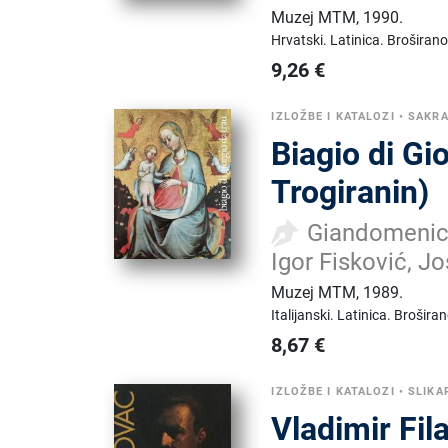
Muzej MTM
,
1990.
Hrvatski.
Latinica.
Broširano
9,26
€
IZLOŽBE I KATALOZI
•
SAKR
Biagio di Gi
Trogiranin)
Giandomenico
Igor Fisković, J
Muzej MTM
,
1989.
Italijanski.
Latinica.
Broširan
8,67
€
IZLOŽBE I KATALOZI
•
SLIKA
Vladimir Fi