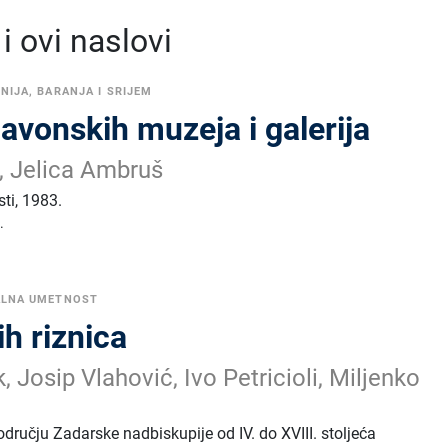
 ovi naslovi
NIJA, BARANJA I SRIJEM
avonskih muzeja i galerija
, Jelica Ambruš
sti
,
1983.
.
ALNA UMETNOST
ih riznica
, Josip Vlahović, Ivo Petricioli, Miljenko
dručju Zadarske nadbiskupije od IV. do XVIII. stoljeća