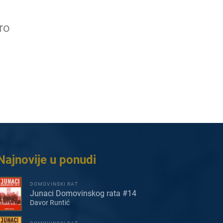
ro
Najnovije u ponudi
DOMOVINSKI RAT
Junaci Domovinskog rata #14
Davor Runtić