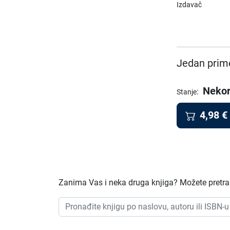
Izdavač
Jedan prime
Nekor
:
Stanje
4,98
€
Zanima Vas i neka druga knjiga? Možete pretraž