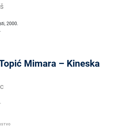
uš
sti
,
2000.
.
 Topić Mimara – Kineska
nc
.
RSTVO