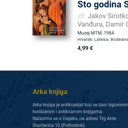
Sto godina 
Jakov Sirotko
Vanđura, Damir 
Muzej MTM
,
1984.
Hrvatski.
Latinica.
Broširano
4,99
€
Arka knjiga
Arka knjiga je antikvarijat koji se bavi trgovino
korišćenim i antikvarnim knjigama.
Nalazimo se u Osijeku, na adresi Trg Ante
Starčevića 10 (Pothodnik).