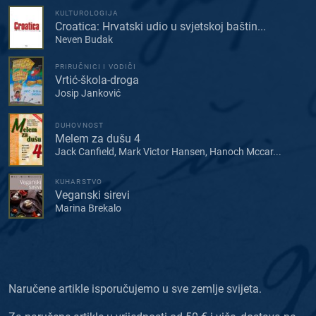
KULTUROLOGIJA
Croatica: Hrvatski udio u svjetskoj baštin...
Neven Budak
PRIRUČNICI I VODIČI
Vrtić-škola-droga
Josip Janković
DUHOVNOST
Melem za dušu 4
Jack Canfield, Mark Victor Hansen, Hanoch Mccar...
KUHARSTVO
Veganski sirevi
Marina Brekalo
Naručene artikle isporučujemo u sve zemlje svijeta.