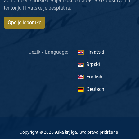
Za naručene artikle u vrijednosti od 50 € i više, dostava na
teritoriju Hrvatske je besplatna.
Opcije isporuke
Jezik / Language:
Hrvatski
Srpski
English
Deutsch
Copyright ©
2026
Arka knjiga
.
Sva prava pridržana
.