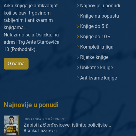
Arka knjiga je antikvarijat
Najnovije u ponudi
koji se bavi trgovinom
Knjige na popustu
rabljenim i antikvarnim
Knjige do 5 €
knjigama.
Nalazimo se u Osijeku, na
Knjige do 10 €
adresi Trg Ante Starčevića
Kompleti knjiga
10 (Pothodnik).
Rijetke knjige
O nama
Unikatne knjige
Antikvarne knjige
Najnovije u ponudi
HRVATSKA KNJIŽEVNOST
Zapisi iz Đorđevićeve: istinite policijske...
Branko Lazarević