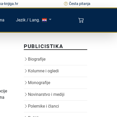
a-knjiga.hr
Česta pitanja
ma
Jezik / Lang.
PUBLICISTIKA
Biografije
Kolumne i ogledi
Monografije
pcije
Novinarstvo i mediji
dna
Polemike i članci