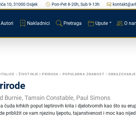
ića 10, 31000 Osijek
Pon-Pet 8-20h, Sub 9-13h
kontakt@ark
Autori
Nakladnici
Pretraga
Upute
O na
PITALICE
•
ŽIVOTINJE I PRIRODA
•
POPULARNA ZNANOST
•
OBRAZOVANJE
rirode
id Burnie, Tamsin Constable, Paul Simons
a čuda krhkih poput leptirovih krila i djelotvornih kao što su eru
e približit ce vam njezinu ljepotu, tajanstvenost i moc kao nije