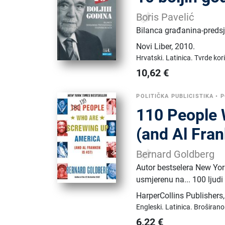
Boris Pavelić
Bilanca građanina-preds
Novi Liber
,
2010.
Hrvatski.
Latinica.
Tvrde kor
10,62
€
POLITIČKA PUBLICISTIKA
•
P
110 People 
(and Al Fran
Bernard Goldberg
Autor bestselera New Yor
usmjerenu na... 100 ljudi
HarperCollins Publishers
Engleski.
Latinica.
Broširano
6,22
€