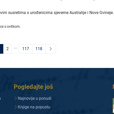
ovim susretima s urođenicima sjeverne Australije i Nove Gvineje.
ice s ovitkom.
...
2
117
118
Pogledajte još
m
Najnovije u ponudi
Knjige na popustu