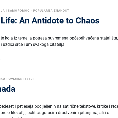
IJA I SAMOPOMOĆ
•
POPULARNA ZNANOST
 Life: An Antidote to Chaos
a je koja iz temelja potresa suvremena općeprihvaćena stajališta
 i uzdići srce i um svakoga čitatelja.
.
.
ČKO-POVIJESNI ESEJI
mada
eset i pet eseja podijeljenih na satirične tekstove, kritike i rece
re o filozofiji, politici, gorućim društvenim pitanjima, ali i o