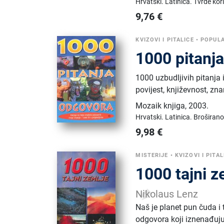
Hrvatski.
Latinica.
Tvrde kor
9,76
€
KVIZOVI I PITALICE
•
POPUL
1000 pitanja
1000 uzbudljivih pitanja iz
povijest, književnost, zna
Mozaik knjiga
,
2003.
Hrvatski.
Latinica.
Broširano
9,98
€
MISTERIJE
•
KVIZOVI I PITAL
1000 tajni z
Nikolaus Lenz
Naš je planet pun čuda i 
odgovora koji iznenađuju