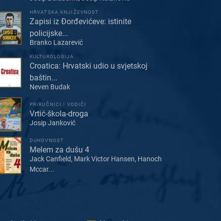
HRVATSKA KNJIŽEVNOST
Zapisi iz Đorđevićeve: istinite
policijske...
Branko Lazarević
KULTUROLOGIJA
Croatica: Hrvatski udio u svjetskoj
baštin...
Neven Budak
PRIRUČNICI I VODIČI
Vrtić-škola-droga
Josip Janković
DUHOVNOST
Melem za dušu 4
Jack Canfield, Mark Victor Hansen, Hanoch
Mccar...