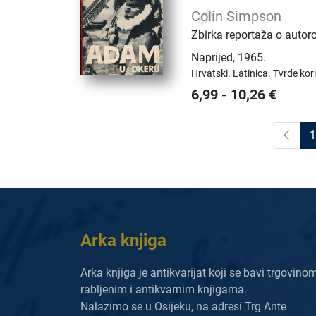
Colin Simpson
Zbirka reportaža o autor
Naprijed
,
1965.
Hrvatski.
Latinica.
Tvrde kor
6,99
-
10,26
€
1
Arka knjiga
Arka knjiga je antikvarijat koji se bavi trgovino
rabljenim i antikvarnim knjigama.
Nalazimo se u Osijeku, na adresi Trg Ante