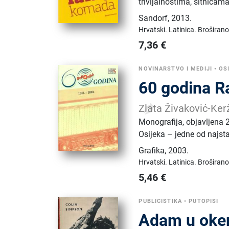
trivijalnostima, sitnica
Sandorf
,
2013.
Hrvatski.
Latinica.
Broširano
7,36
€
NOVINARSTVO I MEDIJI
•
OS
60 godina Ra
Zlata Živaković-Ker
Monografija, objavljena 
Osijeka – jedne od najstar
Grafika
,
2003.
Hrvatski.
Latinica.
Broširano
5,46
€
PUBLICISTIKA
•
PUTOPISI
Adam u okeru