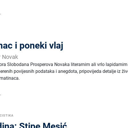
.
ac i poneki vlaj
v Novak
ora Slobodana Prosperova Novaka literarnim ali vrlo lapidarnim
renih povijesnih podataka i anegdota, pripovijeda detalje iz živ
lmatinaca.
.
CISTIKA
dina: Stipe Mesić