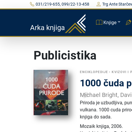
031/219-655, 099/22-13-458
Trg Ante Starčev
Knjige
Arka knjiga
Publicistika
ENCIKLOPEDIJE
•
KVIZOVI I 
1000 čuda p
Michael Bright, Dav
Priroda je uzbudljiva, pun
vulkana. 1000 cuda prirod
knjiga do sada.
Mozaik knjiga
,
2006.