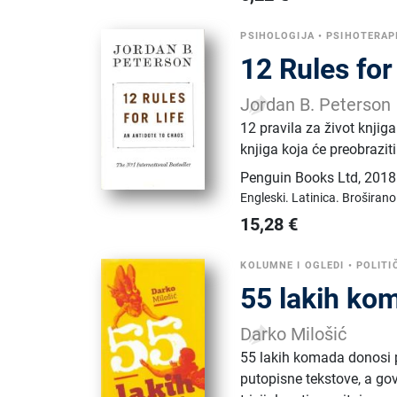
PSIHOLOGIJA
•
PSIHOTERAP
12 Rules for
Jordan B. Peterson
12 pravila za život knjig
knjiga koja će preobraziti
Penguin Books Ltd
,
2018
Engleski.
Latinica.
Broširano
15,28
€
KOLUMNE I OGLEDI
•
POLITI
55 lakih ko
Darko Milošić
55 lakih komada donosi ped
putopisne tekstove, a govo