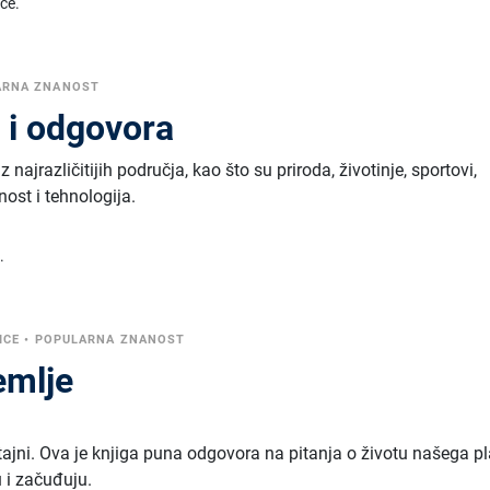
ice.
ARNA ZNANOST
 i odgovora
 najrazličitijih područja, kao što su priroda, životinje, sportovi,
nost i tehnologija.
.
ICE
•
POPULARNA ZNANOST
emlje
tajni. Ova je knjiga puna odgovora na pitanja o životu našega pl
 i začuđuju.