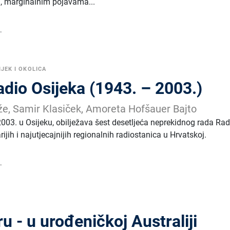
ma, marginalnim pojavama...
.
IJEK I OKOLICA
dio Osijeka (1943. – 2003.)
že, Samir Klasiček, Amoreta Hofšauer Bajto
2003. u Osijeku, obilježava šest desetljeća neprekidnog rada Rad
ijih i najutjecajnijih regionalnih radiostanica u Hrvatskoj.
.
 - u urođeničkoj Australiji