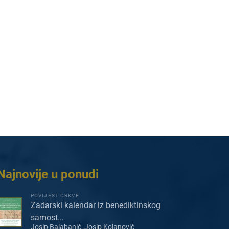
Najnovije u ponudi
POVIJEST CRKVE
Zadarski kalendar iz benediktinskog
samost...
Josip Balabanić, Josip Kolanović