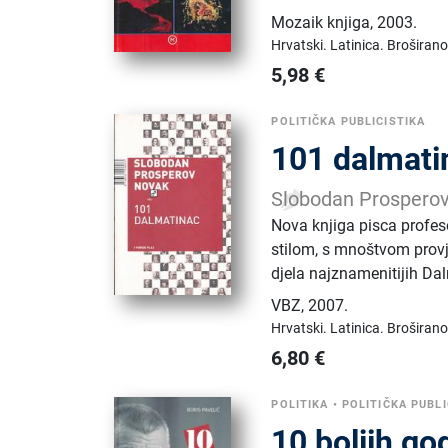
Mozaik knjiga
,
2003.
Hrvatski.
Latinica.
Broširano
5,98
€
POLITIČKA PUBLICISTIKA
101 dalmatin
Slobodan Prospero
Nova knjiga pisca profes
stilom, s mnoštvom provje
djela najznamenitijih Da
VBZ
,
2007.
Hrvatski.
Latinica.
Broširano
6,80
€
POLITIKA
•
POLITIČKA PUBLI
10 boljih go