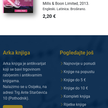
Mills & Boon Limited
,
2013.
Engleski.
Latinica.
Broširano.
2,20
€
Arka knjiga
Pogledajte još
Arka knjiga je antikvarijat
Najnovije u ponudi
koji se bavi trgovinom
Knjige na popustu
rabljenim i antikvarnim
Knjige do 5 €
knjigama.
Nalazimo se u Osijeku, na
Knjige do 10 €
adresi Trg Ante Starčevića
Kompleti knjiga
10 (Pothodnik).
Rijetke knjige