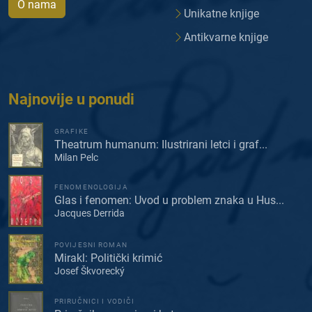
O nama
Unikatne knjige
Antikvarne knjige
Najnovije u ponudi
GRAFIKE
Theatrum humanum: Ilustrirani letci i graf...
Milan Pelc
FENOMENOLOGIJA
Glas i fenomen: Uvod u problem znaka u Hus...
Jacques Derrida
POVIJESNI ROMAN
Mirakl: Politički krimić
Josef Škvorecký
PRIRUČNICI I VODIČI