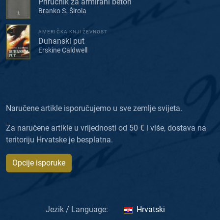
Priručnik za armirani beton
Branko S. Širola
AMERIČKA KNJIŽEVNOST
Duhanski put
Erskine Caldwell
Naručene artikle isporučujemo u sve zemlje svijeta.
Za naručene artikle u vrijednosti od 50 € i više, dostava na
teritoriju Hrvatske je besplatna.
Opcije isporuke
Jezik / Language:
Hrvatski